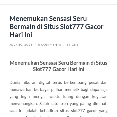
Menemukan Sensasi Seru
Bermain di Situs Slot777 Gacor
Hari Ini
JULY 30, 2026
/
0 COMMENTS
/
STICKY
Menemukan Sensasi Seru Bermain di Situs
Slot777 Gacor Hari Ini
Dunia hiburan digital terus berkembang pesat dan
menawarkan berbagai pilihan menarik bagi siapa saja
yang ingin mengisi waktu luang dengan kegiatan
menyenangkan. Salah satu tren yang paling diminati
saat ini adalah kehadiran situs slot777 gacor yang