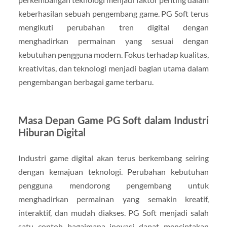
keberhasilan sebuah pengembang game. PG Soft terus
mengikuti perubahan tren digital dengan
menghadirkan permainan yang sesuai dengan
kebutuhan pengguna modern. Fokus terhadap kualitas,
kreativitas, dan teknologi menjadi bagian utama dalam
pengembangan berbagai game terbaru.
Masa Depan Game PG Soft dalam Industri
Hiburan Digital
Industri game digital akan terus berkembang seiring
dengan kemajuan teknologi. Perubahan kebutuhan
pengguna mendorong pengembang untuk
menghadirkan permainan yang semakin kreatif,
interaktif, dan mudah diakses. PG Soft menjadi salah
satu contoh bagaimana inovasi dapat menciptakan