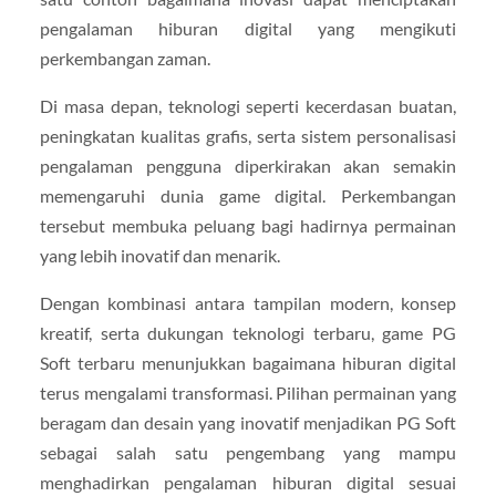
pengalaman hiburan digital yang mengikuti
perkembangan zaman.
Di masa depan, teknologi seperti kecerdasan buatan,
peningkatan kualitas grafis, serta sistem personalisasi
pengalaman pengguna diperkirakan akan semakin
memengaruhi dunia game digital. Perkembangan
tersebut membuka peluang bagi hadirnya permainan
yang lebih inovatif dan menarik.
Dengan kombinasi antara tampilan modern, konsep
kreatif, serta dukungan teknologi terbaru, game PG
Soft terbaru menunjukkan bagaimana hiburan digital
terus mengalami transformasi. Pilihan permainan yang
beragam dan desain yang inovatif menjadikan PG Soft
sebagai salah satu pengembang yang mampu
menghadirkan pengalaman hiburan digital sesuai