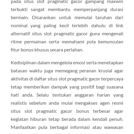
pada situs slot pragmatic gacor gampang maxwin
terbukti sangat membantu memperpanjang durasi
bermain. Disarankan untuk memulai taruhan dari
nominal yang paling kecil terlebih dahulu di link
alternatif situs slot pragmatic gacor guna mengenali
ritme permainan serta memahami pola kemunculan
fitur bonus khusus secara perlahan.
Kedisiplinan dalam mengelola emosi serta menetapkan
batasan waktu juga memegang peranan krusial agar
aktivitas di daftar situs slot pragmatic gacor terpercaya
tetap memberikan dampak yang positif bagi suasana
hati anda. Selalu tentukan anggaran harian yang
realistis sebelum anda mulai mengakses agen resmi
situs slot pragmatic gacor bonus terbesar agar
kegiatan hiburan tetap berada dalam kendali penuh.
Manfaatkan pula berbagai informasi atau wawasan