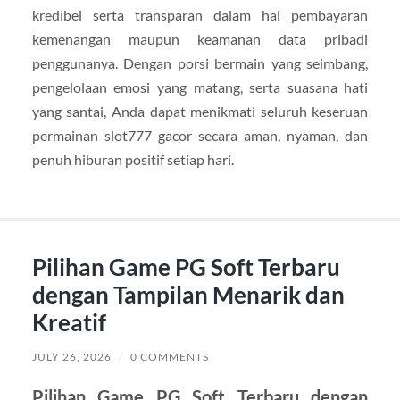
kredibel serta transparan dalam hal pembayaran
kemenangan maupun keamanan data pribadi
penggunanya. Dengan porsi bermain yang seimbang,
pengelolaan emosi yang matang, serta suasana hati
yang santai, Anda dapat menikmati seluruh keseruan
permainan slot777 gacor secara aman, nyaman, dan
penuh hiburan positif setiap hari.
Pilihan Game PG Soft Terbaru
dengan Tampilan Menarik dan
Kreatif
JULY 26, 2026
/
0 COMMENTS
Pilihan Game PG Soft Terbaru dengan