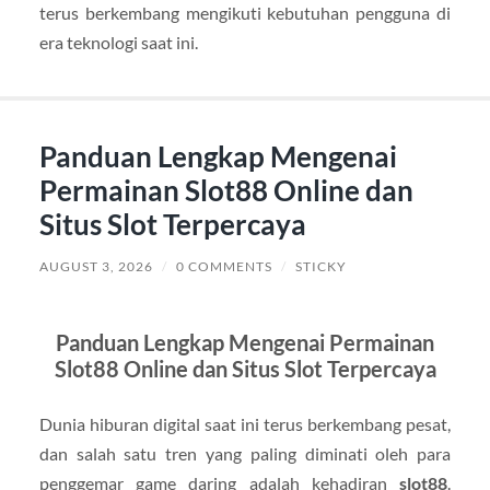
terus berkembang mengikuti kebutuhan pengguna di
era teknologi saat ini.
Panduan Lengkap Mengenai
Permainan Slot88 Online dan
Situs Slot Terpercaya
AUGUST 3, 2026
/
0 COMMENTS
/
STICKY
Panduan Lengkap Mengenai Permainan
Slot88 Online dan Situs Slot Terpercaya
Dunia hiburan digital saat ini terus berkembang pesat,
dan salah satu tren yang paling diminati oleh para
penggemar game daring adalah kehadiran
slot88
.