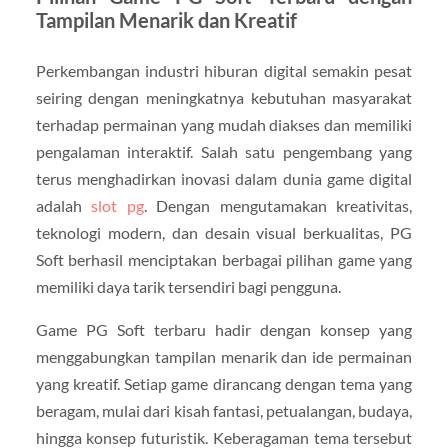
Tampilan Menarik dan Kreatif
Perkembangan industri hiburan digital semakin pesat
seiring dengan meningkatnya kebutuhan masyarakat
terhadap permainan yang mudah diakses dan memiliki
pengalaman interaktif. Salah satu pengembang yang
terus menghadirkan inovasi dalam dunia game digital
adalah
slot pg
. Dengan mengutamakan kreativitas,
teknologi modern, dan desain visual berkualitas, PG
Soft berhasil menciptakan berbagai pilihan game yang
memiliki daya tarik tersendiri bagi pengguna.
Game PG Soft terbaru hadir dengan konsep yang
menggabungkan tampilan menarik dan ide permainan
yang kreatif. Setiap game dirancang dengan tema yang
beragam, mulai dari kisah fantasi, petualangan, budaya,
hingga konsep futuristik. Keberagaman tema tersebut