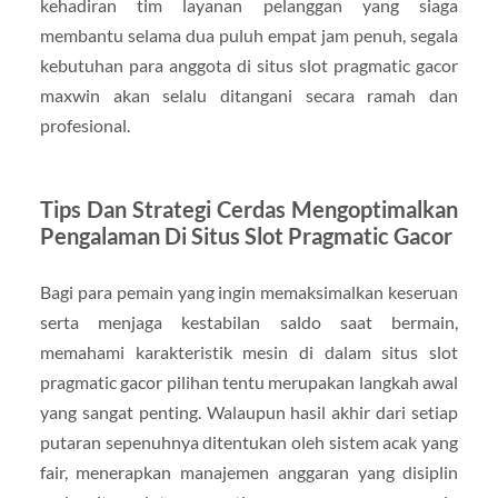
kehadiran tim layanan pelanggan yang siaga
membantu selama dua puluh empat jam penuh, segala
kebutuhan para anggota di situs slot pragmatic gacor
maxwin akan selalu ditangani secara ramah dan
profesional.
Tips Dan Strategi Cerdas Mengoptimalkan
Pengalaman Di Situs Slot Pragmatic Gacor
Bagi para pemain yang ingin memaksimalkan keseruan
serta menjaga kestabilan saldo saat bermain,
memahami karakteristik mesin di dalam situs slot
pragmatic gacor pilihan tentu merupakan langkah awal
yang sangat penting. Walaupun hasil akhir dari setiap
putaran sepenuhnya ditentukan oleh sistem acak yang
fair, menerapkan manajemen anggaran yang disiplin