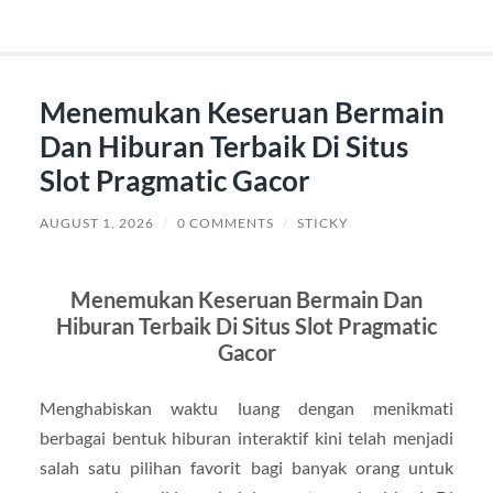
Menemukan Keseruan Bermain
Dan Hiburan Terbaik Di Situs
Slot Pragmatic Gacor
AUGUST 1, 2026
/
0 COMMENTS
/
STICKY
Menemukan Keseruan Bermain Dan
Hiburan Terbaik Di Situs Slot Pragmatic
Gacor
Menghabiskan waktu luang dengan menikmati
berbagai bentuk hiburan interaktif kini telah menjadi
salah satu pilihan favorit bagi banyak orang untuk