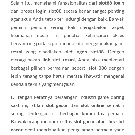
Selain itu, memahami fungsionalitas dari
slot88 login
dan proses
login slot88
secara benar sangat penting
agar akun Anda tetap terlindungi dengan baik. Banyak
pemain pemula sering kali mengabaikan aspek
keamanan dasar ini, padahal kelancaran akses
bergantung pada sejauh mana kita menggunakan jalur
resmi yang disediakan oleh
agen slot88
. Dengan
menggunakan
link slot resmi
, Anda bisa menikmati
berbagai pilihan permainan seperti
slot 888
dengan
lebih tenang tanpa harus merasa khawatir mengenai
kendala teknis yang merugikan.
Di tengah ketatnya persaingan industri game daring
saat ini, istilah
slot gacor
dan
slot online
semakin
sering terdengar di berbagai komunitas pemain.
Banyak orang memburu
situs slot gacor
atau
link slot
gacor
demi mendapatkan pengalaman bermain yang