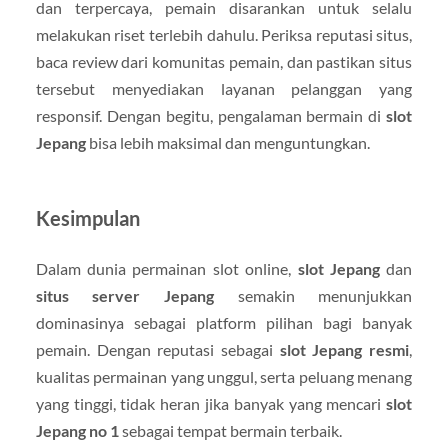
dan terpercaya, pemain disarankan untuk selalu
melakukan riset terlebih dahulu. Periksa reputasi situs,
baca review dari komunitas pemain, dan pastikan situs
tersebut menyediakan layanan pelanggan yang
responsif. Dengan begitu, pengalaman bermain di
slot
Jepang
bisa lebih maksimal dan menguntungkan.
Kesimpulan
Dalam dunia permainan slot online,
slot Jepang
dan
situs server Jepang
semakin menunjukkan
dominasinya sebagai platform pilihan bagi banyak
pemain. Dengan reputasi sebagai
slot Jepang resmi
,
kualitas permainan yang unggul, serta peluang menang
yang tinggi, tidak heran jika banyak yang mencari
slot
Jepang no 1
sebagai tempat bermain terbaik.