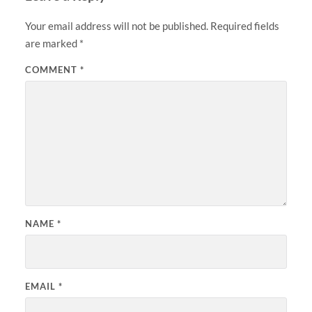
Your email address will not be published.
Required fields
are marked
*
COMMENT
*
NAME
*
EMAIL
*