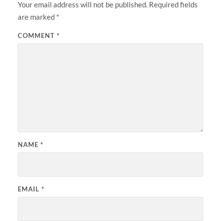
Your email address will not be published.
Required fields
are marked
*
COMMENT
*
NAME
*
EMAIL
*