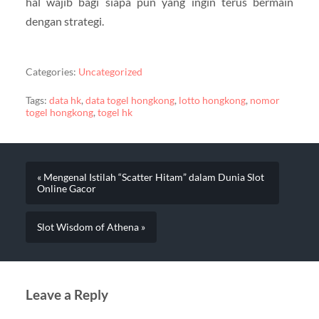
hal wajib bagi siapa pun yang ingin terus bermain
dengan strategi.
Categories:
Uncategorized
Tags:
data hk
,
data togel hongkong
,
lotto hongkong
,
nomor
togel hongkong
,
togel hk
« Mengenal Istilah “Scatter Hitam” dalam Dunia Slot
Online Gacor
Slot Wisdom of Athena »
Leave a Reply