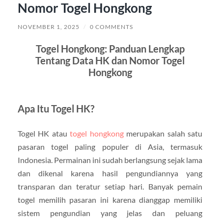
Nomor Togel Hongkong
NOVEMBER 1, 2025
/
0 COMMENTS
Togel Hongkong: Panduan Lengkap
Tentang Data HK dan Nomor Togel
Hongkong
Apa Itu Togel HK?
Togel HK atau
togel hongkong
merupakan salah satu
pasaran togel paling populer di Asia, termasuk
Indonesia. Permainan ini sudah berlangsung sejak lama
dan dikenal karena hasil pengundiannya yang
transparan dan teratur setiap hari. Banyak pemain
togel memilih pasaran ini karena dianggap memiliki
sistem pengundian yang jelas dan peluang