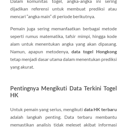
Dalam komunitas togel, angka-angka ini sering
dijadikan referensi untuk membuat prediksi atau
mencari “angka main” di periode berikutnya.
Pemain juga sering memanfaatkan berbagai metode
seperti rumus matematika, tafsir mimpi, hingga kode
alam untuk menentukan angka yang akan dipasang.
Namun, apapun metodenya,
data togel Hongkong
tetap menjadi dasar utama dalam menentukan prediksi
yang akurat.
Pentingnya Mengikuti Data Terkini Togel
HK
Untuk pemain yang serius, mengikuti
data HK terbaru
adalah langkah penting. Data terbaru membantu
memastikan analisis tidak meleset akibat informasi