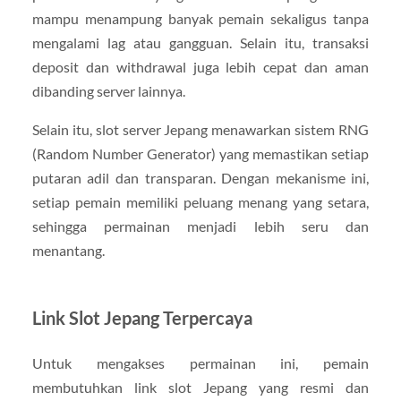
mampu menampung banyak pemain sekaligus tanpa
mengalami lag atau gangguan. Selain itu, transaksi
deposit dan withdrawal juga lebih cepat dan aman
dibanding server lainnya.
Selain itu, slot server Jepang menawarkan sistem RNG
(Random Number Generator) yang memastikan setiap
putaran adil dan transparan. Dengan mekanisme ini,
setiap pemain memiliki peluang menang yang setara,
sehingga permainan menjadi lebih seru dan
menantang.
Link Slot Jepang Terpercaya
Untuk mengakses permainan ini, pemain
membutuhkan link slot Jepang yang resmi dan