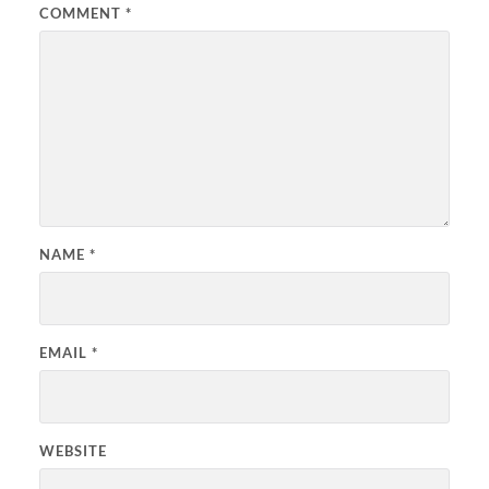
COMMENT
*
NAME
*
EMAIL
*
WEBSITE