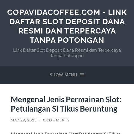
COPAVIDACOFFEE.COM - LINK
DAFTAR SLOT DEPOSIT DANA
RESMI DAN TERPERCAYA
TANPA POTONGAN
Link Daftar Slot Deposit Dana Resmi dan Terpercaya
Tanpa Potongan
SHOW MENU
Mengenal Jenis Permainan Slot:
Petulangan Si Tikus Beruntung
MAY 29, 2025
/
0 COMMENTS
Mengenal Jenis Permainan Slot: Petulangan Si Tikus