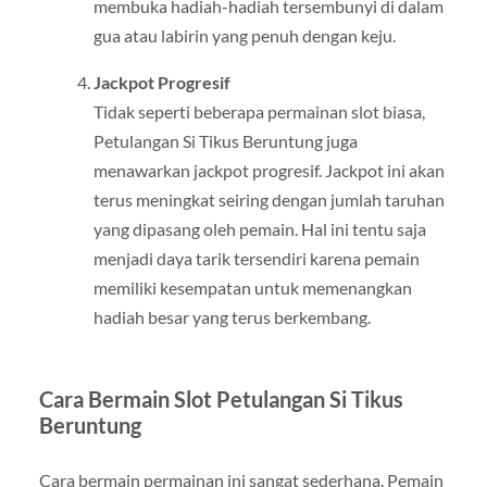
membuka hadiah-hadiah tersembunyi di dalam
gua atau labirin yang penuh dengan keju.
Jackpot Progresif
Tidak seperti beberapa permainan slot biasa,
Petulangan Si Tikus Beruntung juga
menawarkan jackpot progresif. Jackpot ini akan
terus meningkat seiring dengan jumlah taruhan
yang dipasang oleh pemain. Hal ini tentu saja
menjadi daya tarik tersendiri karena pemain
memiliki kesempatan untuk memenangkan
hadiah besar yang terus berkembang.
Cara Bermain Slot Petulangan Si Tikus
Beruntung
Cara bermain permainan ini sangat sederhana. Pemain