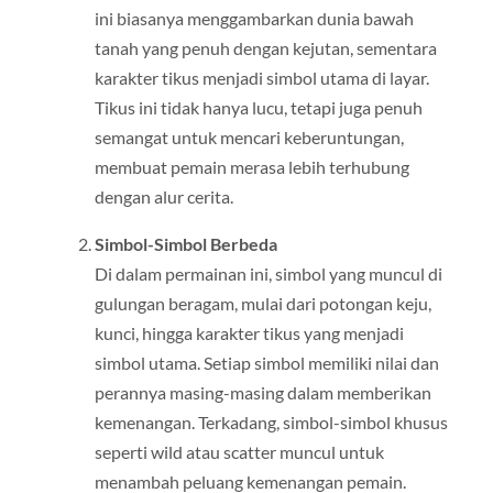
ini biasanya menggambarkan dunia bawah
tanah yang penuh dengan kejutan, sementara
karakter tikus menjadi simbol utama di layar.
Tikus ini tidak hanya lucu, tetapi juga penuh
semangat untuk mencari keberuntungan,
membuat pemain merasa lebih terhubung
dengan alur cerita.
Simbol-Simbol Berbeda
Di dalam permainan ini, simbol yang muncul di
gulungan beragam, mulai dari potongan keju,
kunci, hingga karakter tikus yang menjadi
simbol utama. Setiap simbol memiliki nilai dan
perannya masing-masing dalam memberikan
kemenangan. Terkadang, simbol-simbol khusus
seperti wild atau scatter muncul untuk
menambah peluang kemenangan pemain.