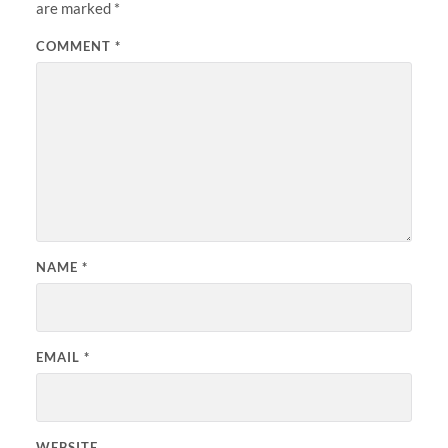
are marked
*
COMMENT
*
NAME
*
EMAIL
*
WEBSITE