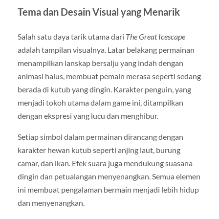
Tema dan Desain Visual yang Menarik
Salah satu daya tarik utama dari
The Great Icescape
adalah tampilan visualnya. Latar belakang permainan
menampilkan lanskap bersalju yang indah dengan
animasi halus, membuat pemain merasa seperti sedang
berada di kutub yang dingin. Karakter penguin, yang
menjadi tokoh utama dalam game ini, ditampilkan
dengan ekspresi yang lucu dan menghibur.
Setiap simbol dalam permainan dirancang dengan
karakter hewan kutub seperti anjing laut, burung
camar, dan ikan. Efek suara juga mendukung suasana
dingin dan petualangan menyenangkan. Semua elemen
ini membuat pengalaman bermain menjadi lebih hidup
dan menyenangkan.