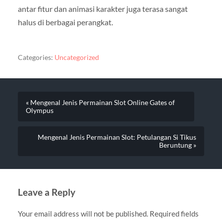
antar fitur dan animasi karakter juga terasa sangat
halus di berbagai perangkat.
Categories:
Uncategorized
« Mengenal Jenis Permainan Slot Online Gates of
Olympus
Mengenal Jenis Permainan Slot: Petulangan Si Tikus
Beruntung »
Leave a Reply
Your email address will not be published.
Required fields