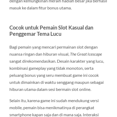
dengan kemungkinan meraih hadiah besar jika berhasil
masuk ke dalam fitur bonus utama.
Cocok untuk Pemain Slot Kasual dan
Penggemar Tema Lucu
Bagi pemain yang mencari permainan slot dengan
nuansa ringan dan hiburan visual,
The Great Icescape
sangat direkomendasikan. Desain karakter yang lucu,
kombinasi gameplay yang tidak monoton, serta
peluang bonus yang seru membuat game ini cocok
untuk dimainkan di waktu senggang maupun sebagai
hiburan utama dalam sesi bermain slot online.
Selain itu, karena game ini sudah mendukung versi
mobile, pemain bisa menikmatinya di perangkat
smartphone kapan saja dan di mana saja. Interaksi