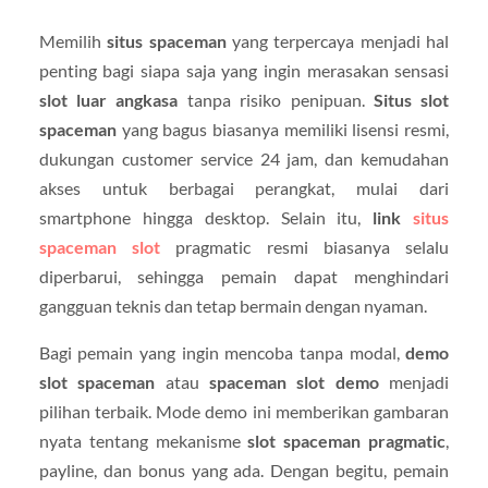
Memilih
situs spaceman
yang terpercaya menjadi hal
penting bagi siapa saja yang ingin merasakan sensasi
slot luar angkasa
tanpa risiko penipuan.
Situs slot
spaceman
yang bagus biasanya memiliki lisensi resmi,
dukungan customer service 24 jam, dan kemudahan
akses untuk berbagai perangkat, mulai dari
smartphone hingga desktop. Selain itu,
link
situs
spaceman slot
pragmatic resmi biasanya selalu
diperbarui, sehingga pemain dapat menghindari
gangguan teknis dan tetap bermain dengan nyaman.
Bagi pemain yang ingin mencoba tanpa modal,
demo
slot spaceman
atau
spaceman slot demo
menjadi
pilihan terbaik. Mode demo ini memberikan gambaran
nyata tentang mekanisme
slot spaceman pragmatic
,
payline, dan bonus yang ada. Dengan begitu, pemain