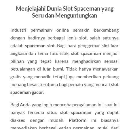
Menjelajahi Dunia Slot Spaceman yang
Seru dan Menguntungkan
Industri permainan online semakin berkembang
dengan hadirnya berbagai jenis slot, salah satunya
adalah
spaceman slot
. Bagi para penggemar
slot luar
angkasa
dan tema futuristik,
slot spaceman
menjadi
pilihan yang tepat karena menghadirkan sensasi
petualangan di luar bumi. Tidak hanya menawarkan
grafis yang menarik, tetapi juga memberikan peluang
menang besar, terutama bagi pemain yang mencari
slot
spaceman gacor
.
Bagi Anda yang ingin mencoba pengalaman ini, saat ini
banyak tersedia
situs slot spaceman
yang dapat
diakses dengan mudah. Platform ini biasanya
menyediakan berbagai varian permainan, mulai dari