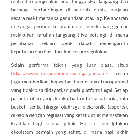
mulai dari pergerakan odds hingga skor langsung dari
berbagai pertandingan di seluruh dunia, berjalan
secara real-time tanpa penundaan atau lag. Kelancaran
ini sangat penting, terutama bagi mereka yang gemar
melakukan taruhan langsung (live betting), di mana
perubahan sekian detik dapat memengaruhi
keputusan dan hasil taruhan secara signifikan.
Selain performa teknis yang luar biasa, situs
https://www.fraccionamientosangaspar.com/
resmi
juga memberikan kepastian hukum dan transparansi
yang tidak bisa didapatkan pada platform ilegal. Setiap
pasar taruhan yang dibuka, baik untuk sepak bola, bola
basket, tenis, hingga olahraga elektronik (esports),
dikelola dengan regulasi yang ketat untuk memastikan
keadilan bagi semua pihak. Hal ini menciptakan
ekosistem bermain yang sehat, di mana hasil akhir