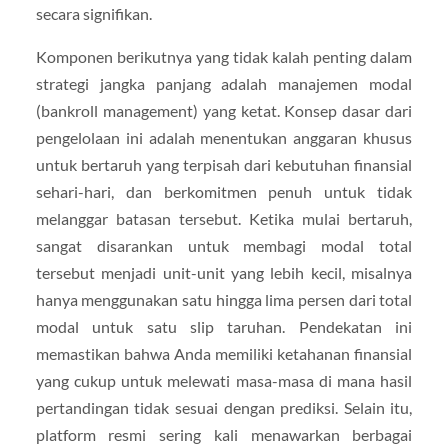
secara signifikan.
Komponen berikutnya yang tidak kalah penting dalam
strategi jangka panjang adalah manajemen modal
(bankroll management) yang ketat. Konsep dasar dari
pengelolaan ini adalah menentukan anggaran khusus
untuk bertaruh yang terpisah dari kebutuhan finansial
sehari-hari, dan berkomitmen penuh untuk tidak
melanggar batasan tersebut. Ketika mulai bertaruh,
sangat disarankan untuk membagi modal total
tersebut menjadi unit-unit yang lebih kecil, misalnya
hanya menggunakan satu hingga lima persen dari total
modal untuk satu slip taruhan. Pendekatan ini
memastikan bahwa Anda memiliki ketahanan finansial
yang cukup untuk melewati masa-masa di mana hasil
pertandingan tidak sesuai dengan prediksi. Selain itu,
platform resmi sering kali menawarkan berbagai