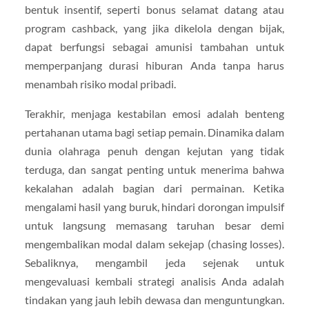
bentuk insentif, seperti bonus selamat datang atau
program cashback, yang jika dikelola dengan bijak,
dapat berfungsi sebagai amunisi tambahan untuk
memperpanjang durasi hiburan Anda tanpa harus
menambah risiko modal pribadi.
Terakhir, menjaga kestabilan emosi adalah benteng
pertahanan utama bagi setiap pemain. Dinamika dalam
dunia olahraga penuh dengan kejutan yang tidak
terduga, dan sangat penting untuk menerima bahwa
kekalahan adalah bagian dari permainan. Ketika
mengalami hasil yang buruk, hindari dorongan impulsif
untuk langsung memasang taruhan besar demi
mengembalikan modal dalam sekejap (chasing losses).
Sebaliknya, mengambil jeda sejenak untuk
mengevaluasi kembali strategi analisis Anda adalah
tindakan yang jauh lebih dewasa dan menguntungkan.