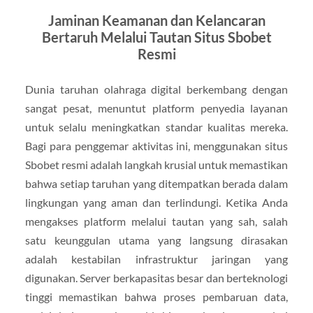
Jaminan Keamanan dan Kelancaran
Bertaruh Melalui Tautan Situs Sbobet
Resmi
Dunia taruhan olahraga digital berkembang dengan
sangat pesat, menuntut platform penyedia layanan
untuk selalu meningkatkan standar kualitas mereka.
Bagi para penggemar aktivitas ini, menggunakan situs
Sbobet resmi adalah langkah krusial untuk memastikan
bahwa setiap taruhan yang ditempatkan berada dalam
lingkungan yang aman dan terlindungi. Ketika Anda
mengakses platform melalui tautan yang sah, salah
satu keunggulan utama yang langsung dirasakan
adalah kestabilan infrastruktur jaringan yang
digunakan. Server berkapasitas besar dan berteknologi
tinggi memastikan bahwa proses pembaruan data,