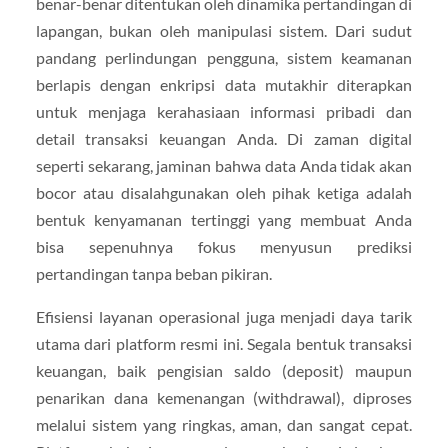
benar-benar ditentukan oleh dinamika pertandingan di
lapangan, bukan oleh manipulasi sistem. Dari sudut
pandang perlindungan pengguna, sistem keamanan
berlapis dengan enkripsi data mutakhir diterapkan
untuk menjaga kerahasiaan informasi pribadi dan
detail transaksi keuangan Anda. Di zaman digital
seperti sekarang, jaminan bahwa data Anda tidak akan
bocor atau disalahgunakan oleh pihak ketiga adalah
bentuk kenyamanan tertinggi yang membuat Anda
bisa sepenuhnya fokus menyusun prediksi
pertandingan tanpa beban pikiran.
Efisiensi layanan operasional juga menjadi daya tarik
utama dari platform resmi ini. Segala bentuk transaksi
keuangan, baik pengisian saldo (deposit) maupun
penarikan dana kemenangan (withdrawal), diproses
melalui sistem yang ringkas, aman, dan sangat cepat.