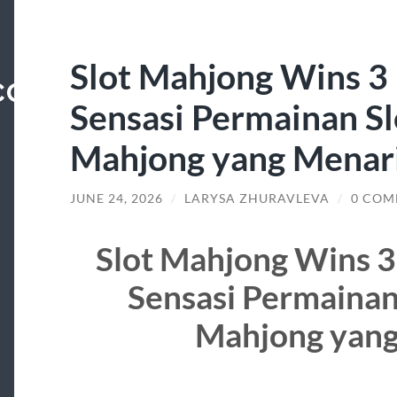
Slot Mahjong Wins 3 
COM
Sensasi Permainan S
Mahjong yang Menar
JUNE 24, 2026
/
LARYSA ZHURAVLEVA
/
0 COM
Slot Mahjong Wins 3 
Sensasi Permainan
Mahjong yang