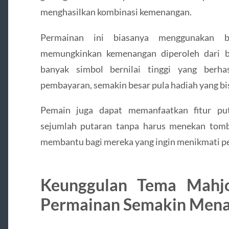
menghasilkan kombinasi kemenangan.
Permainan ini biasanya menggunakan b
memungkinkan kemenangan diperoleh dari b
banyak simbol bernilai tinggi yang berha
pembayaran, semakin besar pula hadiah yang bi
Pemain juga dapat memanfaatkan fitur pu
sejumlah putaran tanpa harus menekan tombol
membantu bagi mereka yang ingin menikmati pe
Keunggulan Tema Mahj
Permainan Semakin Mena