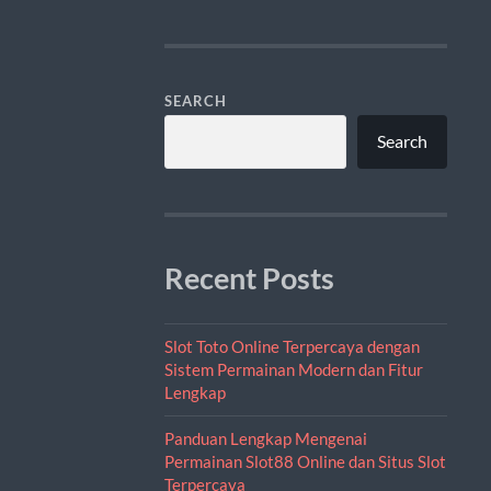
SEARCH
Search
Recent Posts
Slot Toto Online Terpercaya dengan
Sistem Permainan Modern dan Fitur
Lengkap
Panduan Lengkap Mengenai
Permainan Slot88 Online dan Situs Slot
Terpercaya