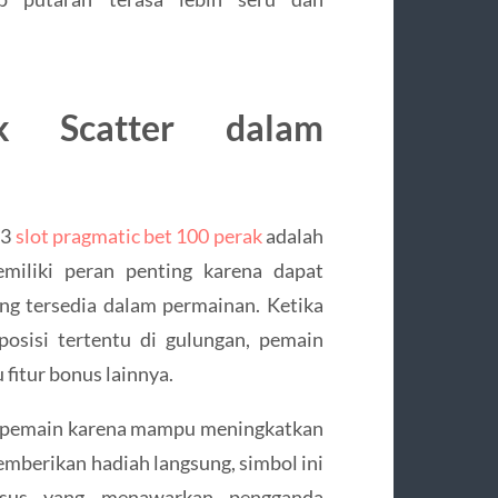
k Scatter dalam
 3
slot pragmatic bet 100 perak
adalah
emiliki peran penting karena dapat
g tersedia dalam permainan. Ketika
osisi tertentu di gulungan, pemain
fitur bonus lainnya.
ara pemain karena mampu meningkatkan
emberikan hadiah langsung, simbol ini
sus yang menawarkan pengganda