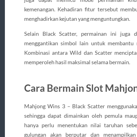
kemenangan. Kehadiran fitur tersebut membu
menghadirkan kejutan yang menguntungkan.
Selain Black Scatter, permainan ini juga 
menggantikan simbol lain untuk membantu
Kombinasi antara Wild dan Scatter mencipta
memperoleh hasil maksimal selama bermain.
Cara Bermain Slot Mahjo
Mahjong Wins 3 – Black Scatter menggunaka
sehingga dapat dimainkan oleh pemula mau
hanya perlu menentukan nilai taruhan sebe
gulungan akan berputar dan menampilkan 