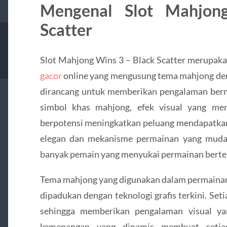
Mengenal Slot Mahjon
Scatter
Slot Mahjong Wins 3 – Black Scatter merupak
gacor
online yang mengusung tema mahjong den
dirancang untuk memberikan pengalaman berm
simbol khas mahjong, efek visual yang mem
berpotensi meningkatkan peluang mendapatka
elegan dan mekanisme permainan yang mudah 
banyak pemain yang menyukai permainan berte
Tema mahjong yang digunakan dalam permainan 
dipadukan dengan teknologi grafis terkini. Set
sehingga memberikan pengalaman visual yan
kemenangan yang dinamis membuat setiap