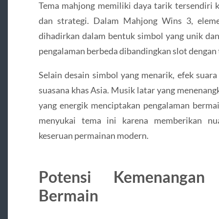
Tema mahjong memiliki daya tarik tersendiri 
dan strategi. Dalam Mahjong Wins 3, elem
dihadirkan dalam bentuk simbol yang unik dan
pengalaman berbeda dibandingkan slot dengan
Selain desain simbol yang menarik, efek sua
suasana khas Asia. Musik latar yang menenan
yang energik menciptakan pengalaman bermain
menyukai tema ini karena memberikan nua
keseruan permainan modern.
Potensi Kemenangan
Bermain