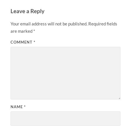
Leave a Reply
Your email address will not be published.
Required fields
are marked
*
COMMENT
*
NAME
*