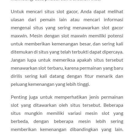
Untuk mencari situs slot gacor, Anda dapat melihat
ulasan dari pemain lain atau mencari informasi
mengenai situs yang sering menawarkan slot gacor
maxwin. Mesin dengan slot maxwin memiliki potensi
untuk memberikan kemenangan besar, dan sering kali
ditemukan di situs yang telah terbukti dapat dipercaya.
Jangan lupa untuk memeriksa apakah situs tersebut
menawarkan slot terbaru, karena permainan yang baru
dirilis sering kali datang dengan fitur menarik dan
peluang kemenangan yang lebih tinggi.
Penting juga untuk memperhatikan jenis permainan
slot yang ditawarkan oleh situs tersebut. Beberapa
situs mungkin memiliki variasi mesin slot yang
berbeda, dengan beberapa mesin lebih sering
memberikan kemenangan dibandingkan yang lain.