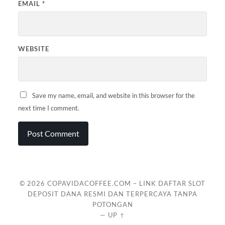
EMAIL
*
WEBSITE
Save my name, email, and website in this browser for the
next time I comment.
© 2026
COPAVIDACOFFEE.COM – LINK DAFTAR SLOT
DEPOSIT DANA RESMI DAN TERPERCAYA TANPA
POTONGAN
—
UP ↑