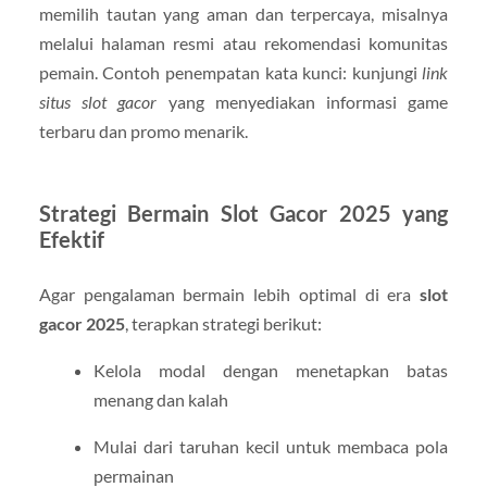
memilih tautan yang aman dan terpercaya, misalnya
melalui halaman resmi atau rekomendasi komunitas
pemain. Contoh penempatan kata kunci: kunjungi
link
situs slot gacor
yang menyediakan informasi game
terbaru dan promo menarik.
Strategi Bermain Slot Gacor 2025 yang
Efektif
Agar pengalaman bermain lebih optimal di era
slot
gacor 2025
, terapkan strategi berikut:
Kelola modal dengan menetapkan batas
menang dan kalah
Mulai dari taruhan kecil untuk membaca pola
permainan