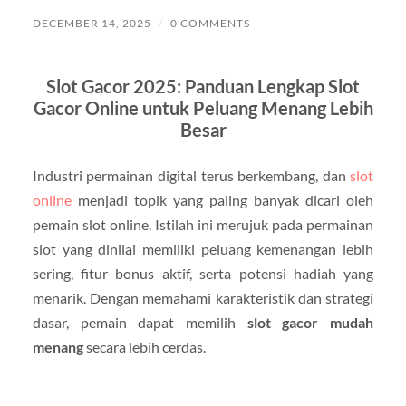
DECEMBER 14, 2025
/
0 COMMENTS
Slot Gacor 2025: Panduan Lengkap Slot
Gacor Online untuk Peluang Menang Lebih
Besar
Industri permainan digital terus berkembang, dan
slot
online
menjadi topik yang paling banyak dicari oleh
pemain slot online. Istilah ini merujuk pada permainan
slot yang dinilai memiliki peluang kemenangan lebih
sering, fitur bonus aktif, serta potensi hadiah yang
menarik. Dengan memahami karakteristik dan strategi
dasar, pemain dapat memilih
slot gacor mudah
menang
secara lebih cerdas.