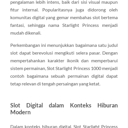
pengalaman lebih intens, baik dari sisi visual maupun
fitur internal. Popularitasnya juga didorong oleh
komunitas digital yang gemar membahas slot bertema
fantasi, sehingga nama Starlight Princess menjadi
mudah dikenali.
Perkembangan ini menunjukkan bagaimana satu judul
slot dapat berevolusi mengikuti selera pasar. Dengan
mempertahankan karakter ikonik dan memperbarui
sistem permainan, Slot Starlight Princess 1000 menjadi
contoh bagaimana sebuah permainan digital dapat
tetap relevan di tengah persaingan yang ketat.
Slot Digital dalam Konteks Hiburan
Modern
Dalam konteks hiburan digital, Slot Starlight Princess