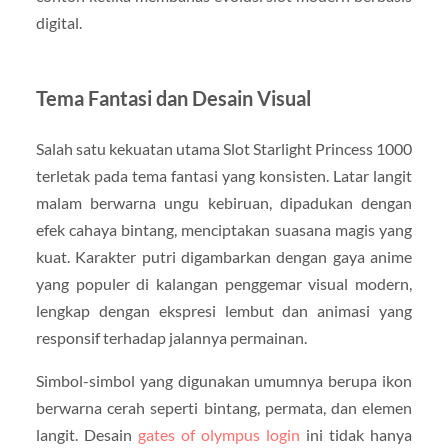
digital.
Tema Fantasi dan Desain Visual
Salah satu kekuatan utama Slot Starlight Princess 1000
terletak pada tema fantasi yang konsisten. Latar langit
malam berwarna ungu kebiruan, dipadukan dengan
efek cahaya bintang, menciptakan suasana magis yang
kuat. Karakter putri digambarkan dengan gaya anime
yang populer di kalangan penggemar visual modern,
lengkap dengan ekspresi lembut dan animasi yang
responsif terhadap jalannya permainan.
Simbol-simbol yang digunakan umumnya berupa ikon
berwarna cerah seperti bintang, permata, dan elemen
langit. Desain
gates of olympus login
ini tidak hanya