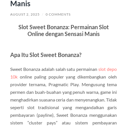
Manis
AUGUST 2, 2025
/
0 COMMENTS
Slot Sweet Bonanza: Permainan Slot
Online dengan Sensasi Manis
Apa Itu Slot Sweet Bonanza?
Sweet Bonanza adalah salah satu permainan
slot depo
10k
online paling populer yang dikembangkan oleh
provider ternama, Pragmatic Play. Mengusung tema
permen dan buah-buahan yang penuh warna, game ini
menghadirkan suasana ceria dan menyenangkan. Tidak
seperti slot tradisional yang mengandalkan garis
pembayaran (payline), Sweet Bonanza menggunakan
sistem “cluster pays” atau sistem pembayaran