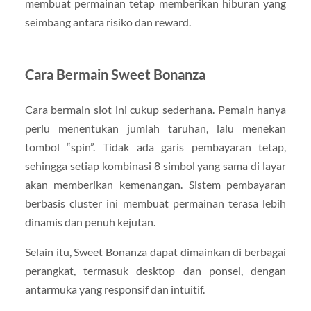
membuat permainan tetap memberikan hiburan yang
seimbang antara risiko dan reward.
Cara Bermain Sweet Bonanza
Cara bermain slot ini cukup sederhana. Pemain hanya
perlu menentukan jumlah taruhan, lalu menekan
tombol “spin”. Tidak ada garis pembayaran tetap,
sehingga setiap kombinasi 8 simbol yang sama di layar
akan memberikan kemenangan. Sistem pembayaran
berbasis cluster ini membuat permainan terasa lebih
dinamis dan penuh kejutan.
Selain itu, Sweet Bonanza dapat dimainkan di berbagai
perangkat, termasuk desktop dan ponsel, dengan
antarmuka yang responsif dan intuitif.