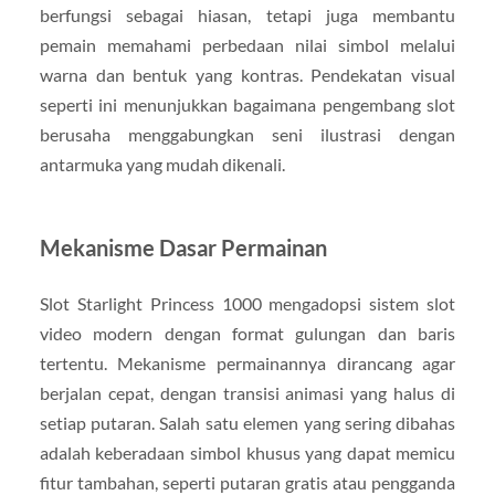
berfungsi sebagai hiasan, tetapi juga membantu
pemain memahami perbedaan nilai simbol melalui
warna dan bentuk yang kontras. Pendekatan visual
seperti ini menunjukkan bagaimana pengembang slot
berusaha menggabungkan seni ilustrasi dengan
antarmuka yang mudah dikenali.
Mekanisme Dasar Permainan
Slot Starlight Princess 1000 mengadopsi sistem slot
video modern dengan format gulungan dan baris
tertentu. Mekanisme permainannya dirancang agar
berjalan cepat, dengan transisi animasi yang halus di
setiap putaran. Salah satu elemen yang sering dibahas
adalah keberadaan simbol khusus yang dapat memicu
fitur tambahan, seperti putaran gratis atau pengganda