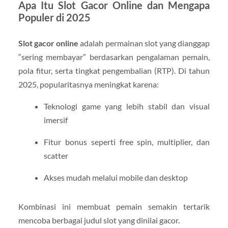
Apa Itu Slot Gacor Online dan Mengapa
Populer di 2025
Slot gacor online
adalah permainan slot yang dianggap
“sering membayar” berdasarkan pengalaman pemain,
pola fitur, serta tingkat pengembalian (RTP). Di tahun
2025, popularitasnya meningkat karena:
Teknologi game yang lebih stabil dan visual
imersif
Fitur bonus seperti free spin, multiplier, dan
scatter
Akses mudah melalui mobile dan desktop
Kombinasi ini membuat pemain semakin tertarik
mencoba berbagai judul slot yang dinilai gacor.