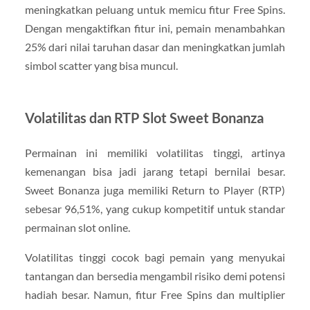
meningkatkan peluang untuk memicu fitur Free Spins.
Dengan mengaktifkan fitur ini, pemain menambahkan
25% dari nilai taruhan dasar dan meningkatkan jumlah
simbol scatter yang bisa muncul.
Volatilitas dan RTP Slot Sweet Bonanza
Permainan ini memiliki volatilitas tinggi, artinya
kemenangan bisa jadi jarang tetapi bernilai besar.
Sweet Bonanza juga memiliki Return to Player (RTP)
sebesar 96,51%, yang cukup kompetitif untuk standar
permainan slot online.
Volatilitas tinggi cocok bagi pemain yang menyukai
tantangan dan bersedia mengambil risiko demi potensi
hadiah besar. Namun, fitur Free Spins dan multiplier