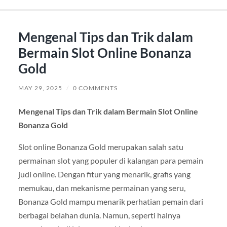
Mengenal Tips dan Trik dalam
Bermain Slot Online Bonanza
Gold
MAY 29, 2025
/
0 COMMENTS
Mengenal Tips dan Trik dalam Bermain Slot Online
Bonanza Gold
Slot online Bonanza Gold merupakan salah satu
permainan slot yang populer di kalangan para pemain
judi online. Dengan fitur yang menarik, grafis yang
memukau, dan mekanisme permainan yang seru,
Bonanza Gold mampu menarik perhatian pemain dari
berbagai belahan dunia. Namun, seperti halnya