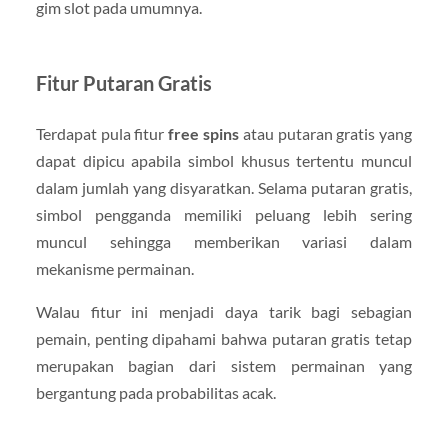
gim slot pada umumnya.
Fitur Putaran Gratis
Terdapat pula fitur
free spins
atau putaran gratis yang
dapat dipicu apabila simbol khusus tertentu muncul
dalam jumlah yang disyaratkan. Selama putaran gratis,
simbol pengganda memiliki peluang lebih sering
muncul sehingga memberikan variasi dalam
mekanisme permainan.
Walau fitur ini menjadi daya tarik bagi sebagian
pemain, penting dipahami bahwa putaran gratis tetap
merupakan bagian dari sistem permainan yang
bergantung pada probabilitas acak.