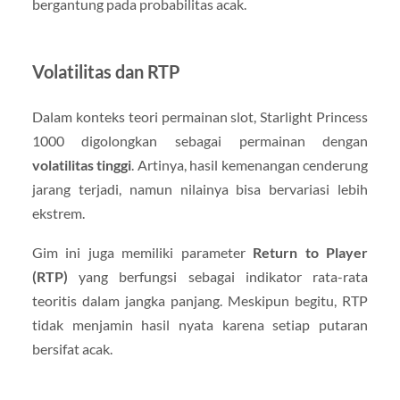
bergantung pada probabilitas acak.
Volatilitas dan RTP
Dalam konteks teori permainan slot, Starlight Princess
1000 digolongkan sebagai permainan dengan
volatilitas tinggi
. Artinya, hasil kemenangan cenderung
jarang terjadi, namun nilainya bisa bervariasi lebih
ekstrem.
Gim ini juga memiliki parameter
Return to Player
(RTP)
yang berfungsi sebagai indikator rata-rata
teoritis dalam jangka panjang. Meskipun begitu, RTP
tidak menjamin hasil nyata karena setiap putaran
bersifat acak.