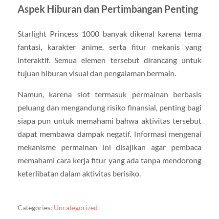
Aspek Hiburan dan Pertimbangan Penting
Starlight Princess 1000 banyak dikenal karena tema
fantasi, karakter anime, serta fitur mekanis yang
interaktif. Semua elemen tersebut dirancang untuk
tujuan hiburan visual dan pengalaman bermain.
Namun, karena slot termasuk permainan berbasis
peluang dan mengandung risiko finansial, penting bagi
siapa pun untuk memahami bahwa aktivitas tersebut
dapat membawa dampak negatif. Informasi mengenai
mekanisme permainan ini disajikan agar pembaca
memahami cara kerja fitur yang ada tanpa mendorong
keterlibatan dalam aktivitas berisiko.
Categories:
Uncategorized