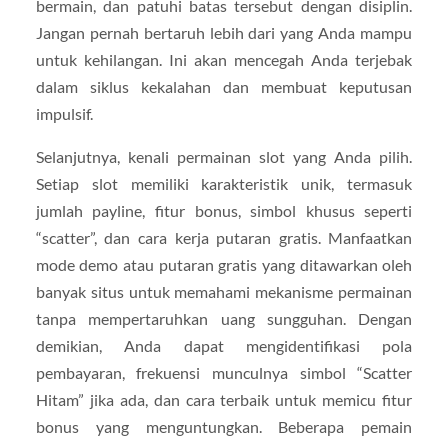
bermain, dan patuhi batas tersebut dengan disiplin.
Jangan pernah bertaruh lebih dari yang Anda mampu
untuk kehilangan. Ini akan mencegah Anda terjebak
dalam siklus kekalahan dan membuat keputusan
impulsif.
Selanjutnya, kenali permainan slot yang Anda pilih.
Setiap slot memiliki karakteristik unik, termasuk
jumlah payline, fitur bonus, simbol khusus seperti
“scatter”, dan cara kerja putaran gratis. Manfaatkan
mode demo atau putaran gratis yang ditawarkan oleh
banyak situs untuk memahami mekanisme permainan
tanpa mempertaruhkan uang sungguhan. Dengan
demikian, Anda dapat mengidentifikasi pola
pembayaran, frekuensi munculnya simbol “Scatter
Hitam” jika ada, dan cara terbaik untuk memicu fitur
bonus yang menguntungkan. Beberapa pemain