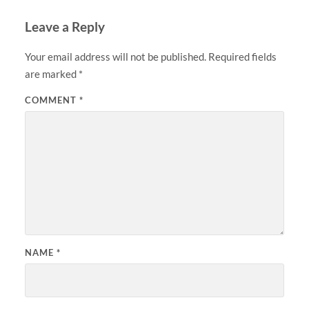
Leave a Reply
Your email address will not be published.
Required fields
are marked
*
COMMENT
*
NAME
*