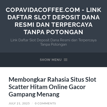
COPAVIDACOFFEE.COM - LINK
DAFTAR SLOT DEPOSIT DANA
RESMI DAN TERPERCAYA
TANPA POTONGAN
Link Daftar Slot Deposit Dana Resmi dan Terpercaya
Tanpa Potongan
SHOW MENU
Membongkar Rahasia Situs Slot
Scatter Hitam Online Gacor
Gampang Menang
JULY 21, 2025
/
0 COMMENTS