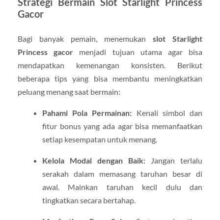
Strategi Bermain Slot Starlight Princess
Gacor
Bagi banyak pemain, menemukan
slot Starlight
Princess gacor
menjadi tujuan utama agar bisa
mendapatkan kemenangan konsisten. Berikut
beberapa tips yang bisa membantu meningkatkan
peluang menang saat bermain:
Pahami Pola Permainan:
Kenali simbol dan
fitur bonus yang ada agar bisa memanfaatkan
setiap kesempatan untuk menang.
Kelola Modal dengan Baik:
Jangan terlalu
serakah dalam memasang taruhan besar di
awal. Mainkan taruhan kecil dulu dan
tingkatkan secara bertahap.