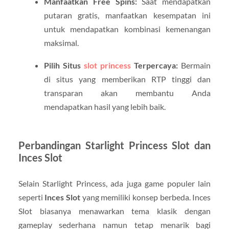
Manfaatkan Free Spins:
Saat mendapatkan
putaran gratis, manfaatkan kesempatan ini
untuk mendapatkan kombinasi kemenangan
maksimal.
Pilih Situs
slot princess
Terpercaya:
Bermain
di situs yang memberikan RTP tinggi dan
transparan akan membantu Anda
mendapatkan hasil yang lebih baik.
Perbandingan Starlight Princess Slot dan
Inces Slot
Selain Starlight Princess, ada juga game populer lain
seperti
Inces Slot
yang memiliki konsep berbeda. Inces
Slot biasanya menawarkan tema klasik dengan
gameplay sederhana namun tetap menarik bagi