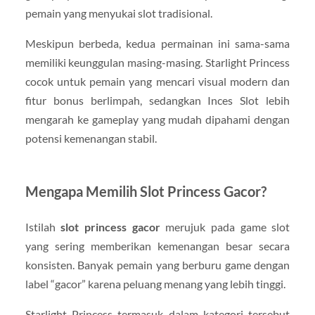
pemain yang menyukai slot tradisional.
Meskipun berbeda, kedua permainan ini sama-sama
memiliki keunggulan masing-masing. Starlight Princess
cocok untuk pemain yang mencari visual modern dan
fitur bonus berlimpah, sedangkan Inces Slot lebih
mengarah ke gameplay yang mudah dipahami dengan
potensi kemenangan stabil.
Mengapa Memilih Slot Princess Gacor?
Istilah
slot princess gacor
merujuk pada game slot
yang sering memberikan kemenangan besar secara
konsisten. Banyak pemain yang berburu game dengan
label “gacor” karena peluang menang yang lebih tinggi.
Starlight Princess termasuk dalam kategori tersebut