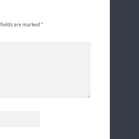
fields are marked
*