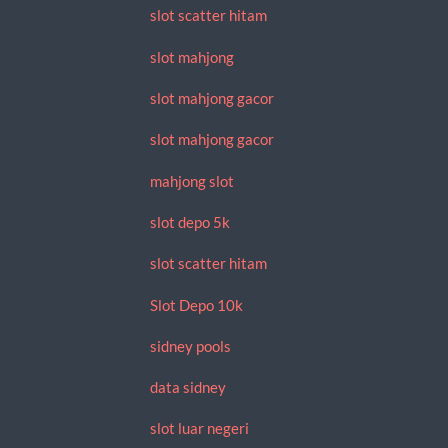
slot scatter hitam
slot mahjong
slot mahjong gacor
slot mahjong gacor
mahjong slot
slot depo 5k
slot scatter hitam
Slot Depo 10k
sidney pools
data sidney
slot luar negeri