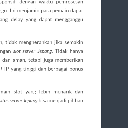
responsif, dengan waktu pemrosesan
ggu. Ini menjamin para pemain dapat
tang delay yang dapat mengganggu
n, tidak mengherankan jika semakin
dengan
slot server Jepang
. Tidak hanya
 dan aman, tetapi juga memberikan
RTP yang tinggi dan berbagai bonus
main slot yang lebih menarik dan
situs server Jepang
bisa menjadi pilihan