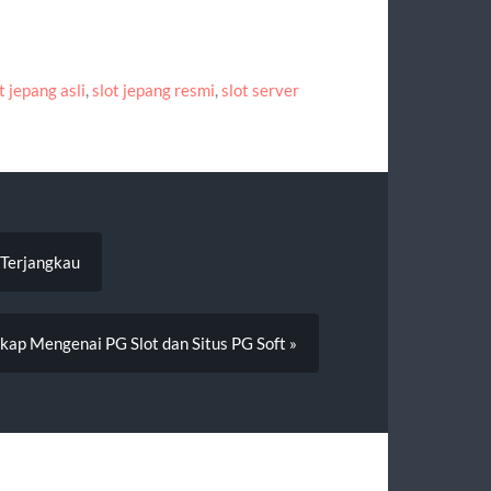
t jepang asli
,
slot jepang resmi
,
slot server
 Terjangkau
ap Mengenai PG Slot dan Situs PG Soft »