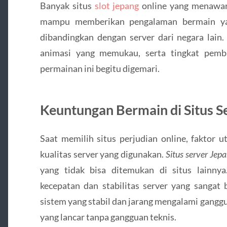
Banyak situs
slot jepang
online yang menawa
mampu memberikan pengalaman bermain ya
dibandingkan dengan server dari negara lain. 
animasi yang memukau, serta tingkat pemb
permainan ini begitu digemari.
Keuntungan Bermain di Situs S
Saat memilih situs perjudian online, faktor 
kualitas server yang digunakan.
Situs server Jep
yang tidak bisa ditemukan di situs lainny
kecepatan dan stabilitas server yang sangat 
sistem yang stabil dan jarang mengalami gang
yang lancar tanpa gangguan teknis.