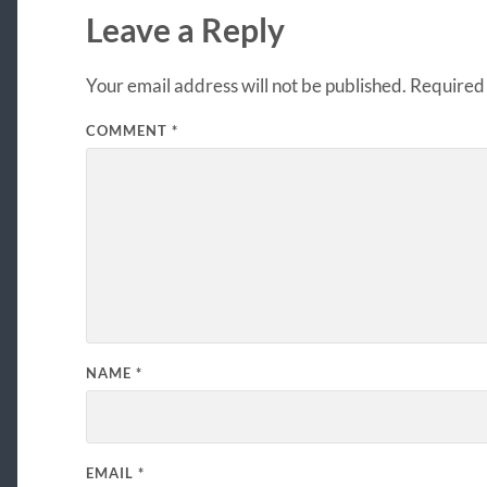
Leave a Reply
Your email address will not be published.
Required 
COMMENT
*
NAME
*
EMAIL
*