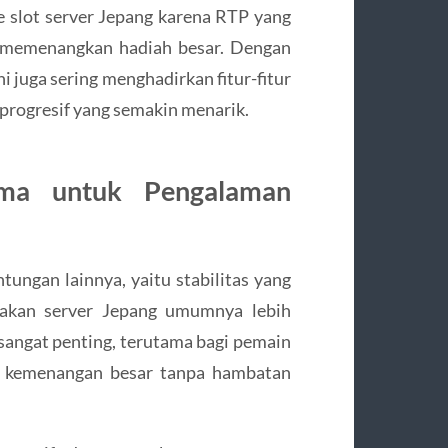
e slot server Jepang karena RTP yang
k memenangkan hadiah besar. Dengan
i juga sering menghadirkan fitur-fitur
t progresif yang semakin menarik.
ama untuk Pengalaman
ungan lainnya, yaitu stabilitas yang
nakan server Jepang umumnya lebih
 sangat penting, terutama bagi pemain
h kemenangan besar tanpa hambatan