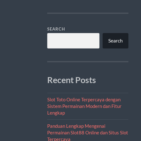
SEARCH
Search
Recent Posts
Slot Toto Online Terpercaya dengan
Sistem Permainan Modern dan Fitur
Lengkap
Panduan Lengkap Mengenai
Permainan Slot88 Online dan Situs Slot
Terpercaya