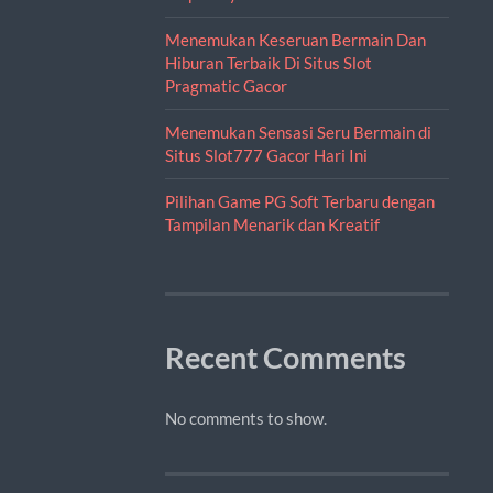
Menemukan Keseruan Bermain Dan
Hiburan Terbaik Di Situs Slot
Pragmatic Gacor
Menemukan Sensasi Seru Bermain di
Situs Slot777 Gacor Hari Ini
Pilihan Game PG Soft Terbaru dengan
Tampilan Menarik dan Kreatif
Recent Comments
No comments to show.