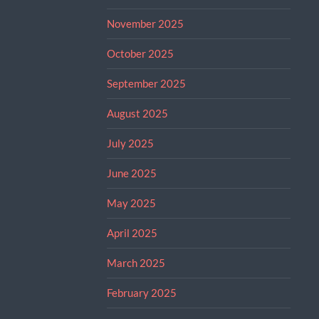
November 2025
October 2025
September 2025
August 2025
July 2025
June 2025
May 2025
April 2025
March 2025
February 2025