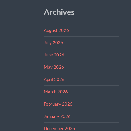
Archives
August 2026
July 2026
June 2026
May 2026
April 2026
March 2026
February 2026
January 2026
December 2025