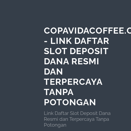
COPAVIDACOFFEE.
- LINK DAFTAR
SLOT DEPOSIT
DANA RESMI
DAN
TERPERCAYA
TANPA
POTONGAN
Link Daftar Slot Deposit Dana
Resmi dan Terpercaya Tanpa
Potongan