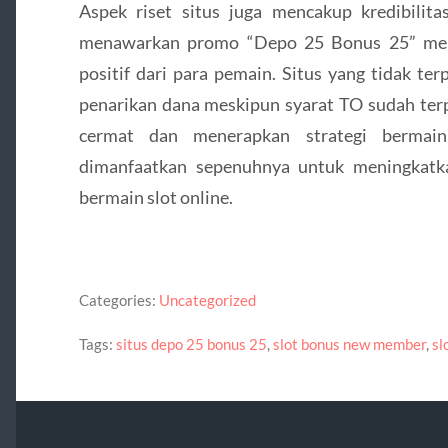
Aspek riset situs juga mencakup kredibilita
menawarkan promo “Depo 25 Bonus 25” memil
positif dari para pemain. Situs yang tidak t
penarikan dana meskipun syarat TO sudah ter
cermat dan menerapkan strategi bermain
dimanfaatkan sepenuhnya untuk meningkatk
bermain slot online.
Categories:
Uncategorized
Tags:
situs depo 25 bonus 25
,
slot bonus new member
,
sl