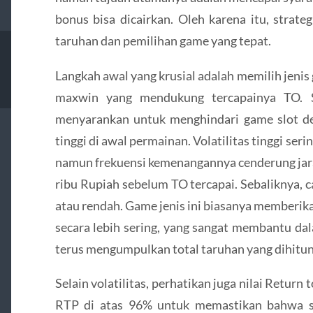
bonus bisa dicairkan. Oleh karena itu, strate
taruhan dan pemilihan game yang tepat.
Langkah awal yang krusial adalah memilih jeni
maxwin yang mendukung tercapainya TO. S
menyarankan untuk menghindari game slot deng
tinggi di awal permainan. Volatilitas tinggi s
namun frekuensi kemenangannya cenderung jara
ribu Rupiah sebelum TO tercapai. Sebaliknya, c
atau rendah. Game jenis ini biasanya memberi
secara lebih sering, yang sangat membantu dal
terus mengumpulkan total taruhan yang dihitun
Selain volatilitas, perhatikan juga nilai Return 
RTP di atas 96% untuk memastikan bahwa sec