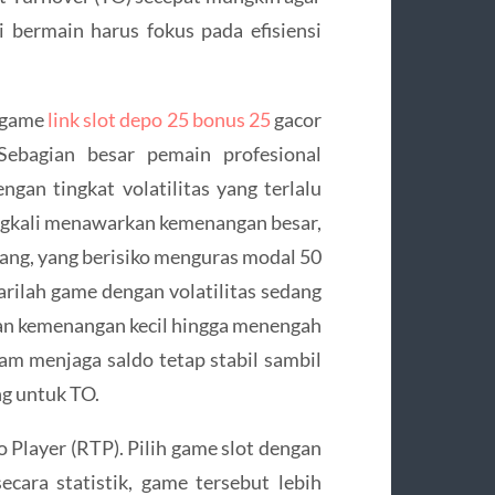
gi bermain harus fokus pada efisiensi
s game
link slot depo 25 bonus 25
gacor
ebagian besar pemain profesional
an tingkat volatilitas yang terlalu
eringkali menawarkan kemenangan besar,
ng, yang berisiko menguras modal 50
arilah game dengan volatilitas sedang
kan kemenangan kecil hingga menengah
am menjaga saldo tetap stabil sambil
g untuk TO.
to Player (RTP). Pilih game slot dengan
ara statistik, game tersebut lebih