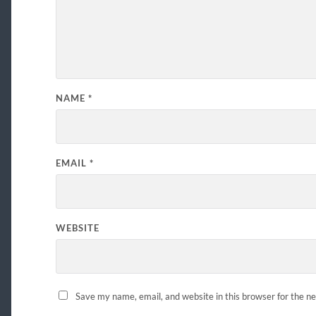
NAME
*
EMAIL
*
WEBSITE
Save my name, email, and website in this browser for the n