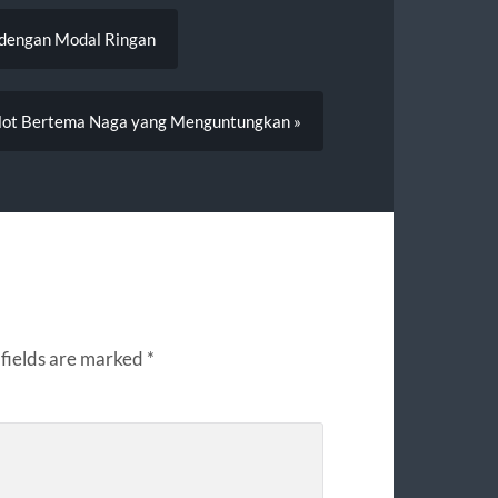
 dengan Modal Ringan
Slot Bertema Naga yang Menguntungkan »
fields are marked
*