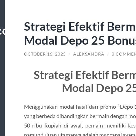
Strategi Efektif Ber
COM
Modal Depo 25 Bonu
OCTOBER 16, 2025
/
ALEKSANDRA
/
0 COMME
Strategi Efektif Ber
Modal Depo 25
Menggunakan modal hasil dari promo “Depo 
yang berbeda dibandingkan bermain dengan mod
50 ribu Rupiah di awal, pemain memiliki ke
namun tujuan utamanya adalah mencapai syarat