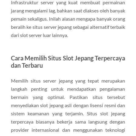
Infrastruktur server yang kuat membuat permainan
jarang mengalami lag, bahkan saat diakses oleh banyak
pemain sekaligus. Inilah alasan mengapa banyak orang
beralih ke situs server jepang sebagai alternatif terbaik
dari slot server luar lainnya.
Cara Memilih Situs Slot Jepang Terpercaya
dan Terbaru
Memilih situs server jepang yang tepat merupakan
langkah penting untuk mendapatkan pengalaman
bermain yang optimal. Pastikan situs tersebut
menyediakan slot jepang asli dengan lisensi resmi dan
sistem keamanan yang terjamin. Situs slot jepang
terpercaya biasanya bekerja sama langsung dengan
provider internasional dan menggunakan teknologi