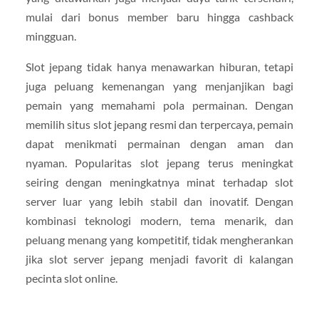
mulai dari bonus member baru hingga cashback
mingguan.
Slot jepang tidak hanya menawarkan hiburan, tetapi
juga peluang kemenangan yang menjanjikan bagi
pemain yang memahami pola permainan. Dengan
memilih situs slot jepang resmi dan terpercaya, pemain
dapat menikmati permainan dengan aman dan
nyaman. Popularitas slot jepang terus meningkat
seiring dengan meningkatnya minat terhadap slot
server luar yang lebih stabil dan inovatif. Dengan
kombinasi teknologi modern, tema menarik, dan
peluang menang yang kompetitif, tidak mengherankan
jika slot server jepang menjadi favorit di kalangan
pecinta slot online.