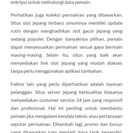
enkripsi untuk melindungi data pemain.
Perhatikan juga koleksi permainan yang ditawarkan.
Situs slot jepang terbaru umumnya memiliki update
rutin dengan menghadirkan slot gacor jepang yang
sedang populer. Dengan banyaknya pilihan, pemain
dapat menyesuaikan permainan sesuai gaya bermain
masing-masing. Selain itu, situs yang baik akan
menyediakan link slot jepang yang mudah diakses
tanpa perlu menggunakan aplikasi tambahan.
Faktor lain yang perlu diperhatikan adalah layanan
pelanggan. Situs server jepang berkualitas biasanya
menyediakan customer service 24 jam yang responsif
dan profesional. Hal ini penting untuk membantu
pemain jika mengalami kendala teknis atau pertanyaan
seputar permainan. Ditambah lagi, promo dan bonus
yang ditawarkan juga menjadi daya tarik tersendiri,