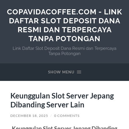
COPAVIDACOFFEE.COM - LINK
DAFTAR SLOT DEPOSIT DANA
RESMI DAN TERPERCAYA
TANPA POTONGAN
Link Daftar Slot Deposit Dana Resmi dan Terpercaya
Tanpa Potongan
SHOW MENU
Keunggulan Slot Server Jepang
Dibanding Server Lain
DECEMBER 18, 2025
/
0 COMMENTS
Keunggulan Slot Server Jepang Dibanding