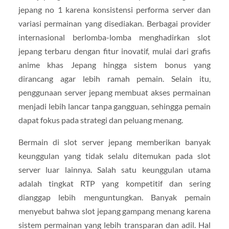
jepang no 1 karena konsistensi performa server dan
variasi permainan yang disediakan. Berbagai provider
internasional berlomba-lomba menghadirkan slot
jepang terbaru dengan fitur inovatif, mulai dari grafis
anime khas Jepang hingga sistem bonus yang
dirancang agar lebih ramah pemain. Selain itu,
penggunaan server jepang membuat akses permainan
menjadi lebih lancar tanpa gangguan, sehingga pemain
dapat fokus pada strategi dan peluang menang.
Bermain di slot server jepang memberikan banyak
keunggulan yang tidak selalu ditemukan pada slot
server luar lainnya. Salah satu keunggulan utama
adalah tingkat RTP yang kompetitif dan sering
dianggap lebih menguntungkan. Banyak pemain
menyebut bahwa slot jepang gampang menang karena
sistem permainan yang lebih transparan dan adil. Hal