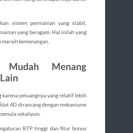
kan sistem permainan yang stabil,
rmainan yang beragam. Hal inilah yang
m meraih kemenangan.
D Mudah Menang
Lain
g
karena peluangnya yang relatif lebih
. Slot 4D dirancang dengan mekanisme
pemula sekalipun.
ngaturan RTP tinggi dan fitur bonus