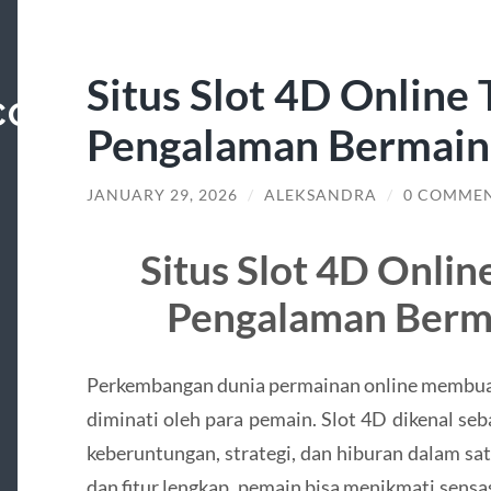
Situs Slot 4D Online
COM
Pengalaman Bermain
JANUARY 29, 2026
/
ALEKSANDRA
/
0 COMME
Situs Slot 4D Onlin
Pengalaman Berm
Perkembangan dunia permainan online membu
diminati oleh para pemain. Slot 4D dikenal s
keberuntungan, strategi, dan hiburan dalam s
dan fitur lengkap, pemain bisa menikmati sensa