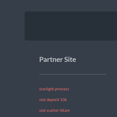
Partner Site
starlight princess
slot deposit 10k
slot scatter hitam