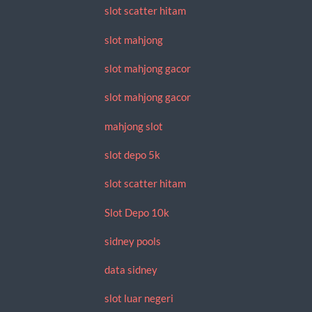
slot scatter hitam
slot mahjong
slot mahjong gacor
slot mahjong gacor
mahjong slot
slot depo 5k
slot scatter hitam
Slot Depo 10k
sidney pools
data sidney
slot luar negeri