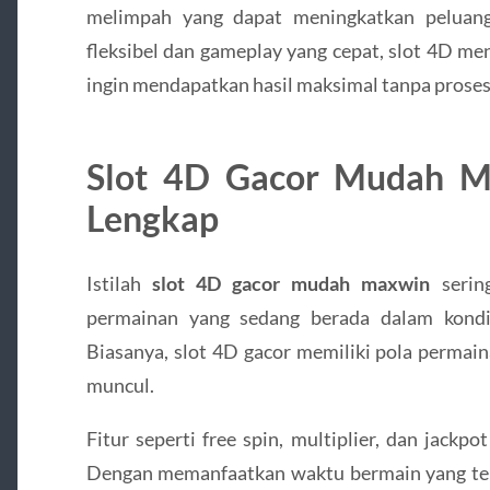
melimpah yang dapat meningkatkan peluan
fleksibel dan gameplay yang cepat, slot 4D men
ingin mendapatkan hasil maksimal tanpa proses
Slot 4D Gacor Mudah M
Lengkap
Istilah
slot 4D gacor mudah maxwin
serin
permainan yang sedang berada dalam kondi
Biasanya, slot 4D gacor memiliki pola permain
muncul.
Fitur seperti free spin, multiplier, dan jackp
Dengan memanfaatkan waktu bermain yang te