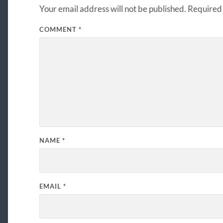
Your email address will not be published.
Required 
COMMENT
*
NAME
*
EMAIL
*