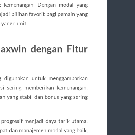
g kemenangan. Dengan modal yang
jadi pilihan favorit bagi pemain yang
 yang rumit.
axwin dengan Fitur
g digunakan untuk menggambarkan
si sering memberikan kemenangan.
an yang stabil dan bonus yang sering
ot progresif menjadi daya tarik utama.
pat dan manajemen modal yang baik,