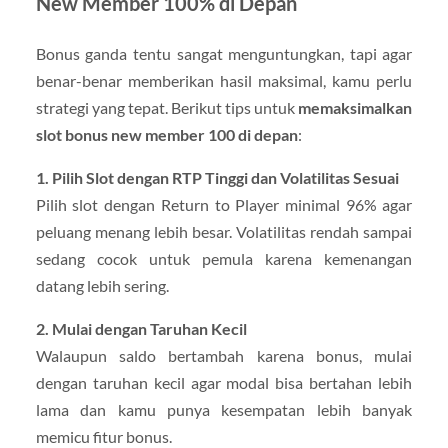
New Member 100% di Depan
Bonus ganda tentu sangat menguntungkan, tapi agar
benar-benar memberikan hasil maksimal, kamu perlu
strategi yang tepat. Berikut tips untuk
memaksimalkan
slot bonus new member 100 di depan
:
1. Pilih Slot dengan RTP Tinggi dan Volatilitas Sesuai
Pilih slot dengan Return to Player minimal 96% agar
peluang menang lebih besar. Volatilitas rendah sampai
sedang cocok untuk pemula karena kemenangan
datang lebih sering.
2. Mulai dengan Taruhan Kecil
Walaupun saldo bertambah karena bonus, mulai
dengan taruhan kecil agar modal bisa bertahan lebih
lama dan kamu punya kesempatan lebih banyak
memicu fitur bonus.