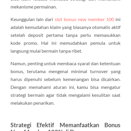
mekanisme permainan.
Keunggulan lain dari
slot bonus new member 100
ini
adalah kemudahan klaim yang biasanya otomatis aktif
setelah deposit pertama tanpa perlu memasukkan
kode promo. Hal ini memudahkan pemula untuk
langsung mulai bermain tanpa ribet.
Namun, penting untuk membaca syarat dan ketentuan
bonus, terutama mengenai minimal turnover yang
harus dipenuhi sebelum kemenangan bisa dicairkan.
Dengan memahami aturan ini, kamu bisa mengatur
strategi bermain agar tidak mengalami kesulitan saat
melakukan penarikan.
Strategi Efektif Memanfaatkan Bonus