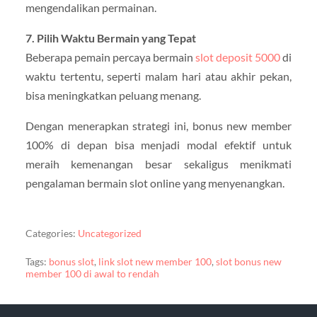
mengendalikan permainan.
7. Pilih Waktu Bermain yang Tepat
Beberapa pemain percaya bermain
slot deposit 5000
di
waktu tertentu, seperti malam hari atau akhir pekan,
bisa meningkatkan peluang menang.
Dengan menerapkan strategi ini, bonus new member
100% di depan bisa menjadi modal efektif untuk
meraih kemenangan besar sekaligus menikmati
pengalaman bermain slot online yang menyenangkan.
Categories:
Uncategorized
Tags:
bonus slot
,
link slot new member 100
,
slot bonus new
member 100 di awal to rendah