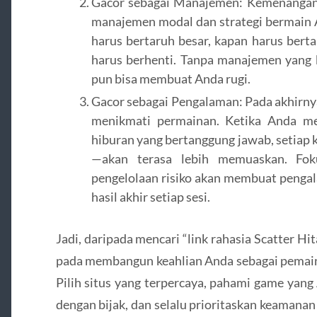
Gacor sebagai Manajemen: Kemenangan “
manajemen modal dan strategi bermain 
harus bertaruh besar, kapan harus berta
harus berhenti. Tanpa manajemen yang b
pun bisa membuat Anda rugi.
Gacor sebagai Pengalaman: Pada akhirny
menikmati permainan. Ketika Anda men
hiburan yang bertanggung jawab, setiap
—akan terasa lebih memuaskan. Fo
pengelolaan risiko akan membuat pengala
hasil akhir setiap sesi.
Jadi, daripada mencari “link rahasia Scatter H
pada membangun keahlian Anda sebagai pemain
Pilih situs yang terpercaya, pahami game yan
dengan bijak, dan selalu prioritaskan keamana