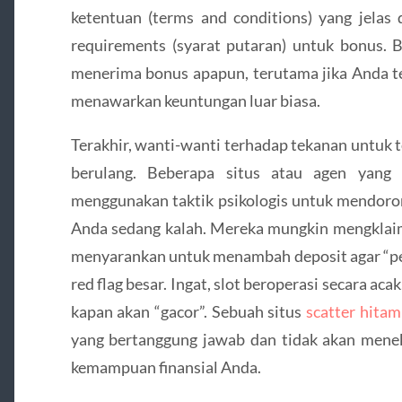
ketentuan (terms and conditions) yang jelas
requirements (syarat putaran) untuk bonus.
menerima bonus apapun, terutama jika Anda ter
menawarkan keuntungan luar biasa.
Terakhir, wanti-wanti terhadap tekanan untuk 
berulang. Beberapa situs atau agen yang
menggunakan taktik psikologis untuk mendoron
Anda sedang kalah. Mereka mungkin mengklaim 
menyarankan untuk menambah deposit agar “pel
red flag besar. Ingat, slot beroperasi secara ac
kapan akan “gacor”. Sebuah situs
scatter hitam
yang bertanggung jawab dan tidak akan menek
kemampuan finansial Anda.