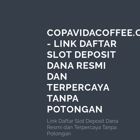
COPAVIDACOFFEE.
- LINK DAFTAR
SLOT DEPOSIT
DANA RESMI
DAN
TERPERCAYA
TANPA
POTONGAN
Link Daftar Slot Deposit Dana
Resmi dan Terpercaya Tanpa
Potongan