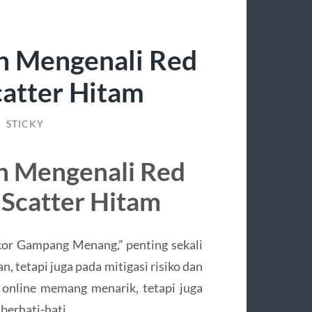
an Mengenali Red
catter Hitam
/
STICKY
an Mengenali Red
t Scatter Hitam
cor Gampang Menang,” penting sekali
, tetapi juga pada mitigasi risiko dan
t online memang menarik, tetapi juga
berhati-hati.