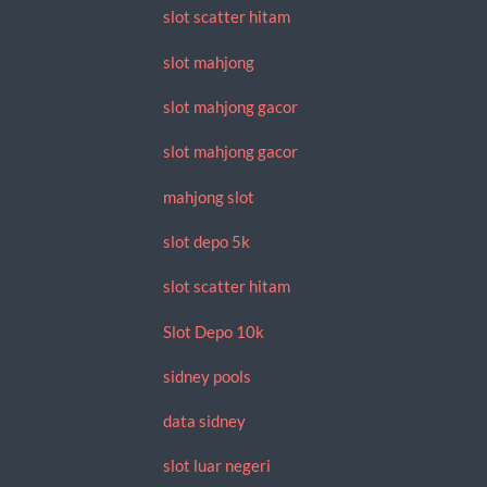
slot scatter hitam
slot mahjong
slot mahjong gacor
slot mahjong gacor
mahjong slot
slot depo 5k
slot scatter hitam
Slot Depo 10k
sidney pools
data sidney
slot luar negeri