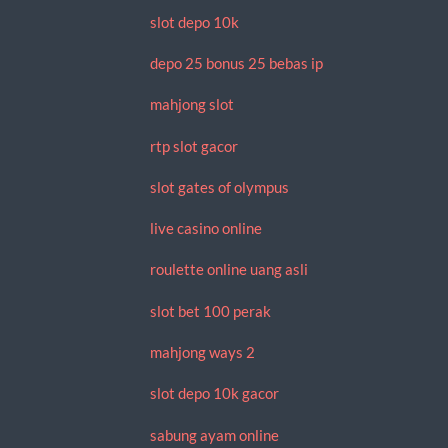
slot depo 10k
depo 25 bonus 25 bebas ip
mahjong slot
rtp slot gacor
slot gates of olympus
live casino online
roulette online uang asli
slot bet 100 perak
mahjong ways 2
slot depo 10k gacor
sabung ayam online