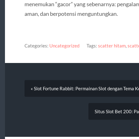
menemukan “gacor” yang sebenarnya: pengalam
aman, dan berpotensi menguntungkan.
Categories:
Uncategorized
Tags:
scatter hitam
,
scatt
« Slot Fortune Rabbit: Permainan Slot dengan Tema K
Situs Slot Bet 200: P