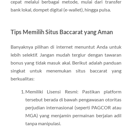
cepat melalui berbagai metode, mulai dari transfer
bank lokal, dompet digital (e-wallet), hingga pulsa.
Tips Memilih Situs Baccarat yang Aman
Banyaknya pilihan di internet menuntut Anda untuk
lebih selektif. Jangan mudah tergiur dengan tawaran
bonus yang tidak masuk akal. Berikut adalah panduan
singkat untuk menemukan situs baccarat yang
berkualitas:
Memiliki Lisensi Resmi: Pastikan platform
tersebut berada di bawah pengawasan otoritas
perjudian internasional (seperti PAGCOR atau
MGA) yang menjamin permainan berjalan adil
tanpa manipulasi.