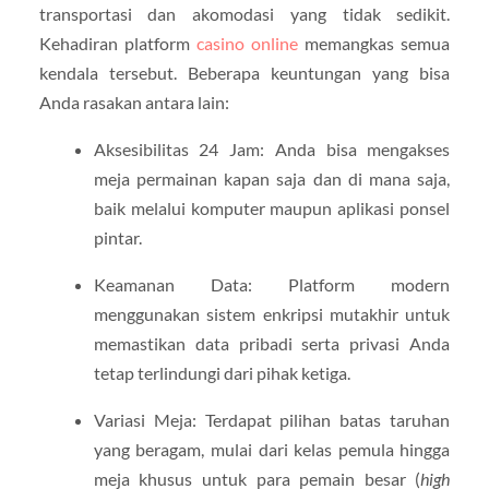
transportasi dan akomodasi yang tidak sedikit.
Kehadiran platform
casino online
memangkas semua
kendala tersebut. Beberapa keuntungan yang bisa
Anda rasakan antara lain:
Aksesibilitas 24 Jam: Anda bisa mengakses
meja permainan kapan saja dan di mana saja,
baik melalui komputer maupun aplikasi ponsel
pintar.
Keamanan Data: Platform modern
menggunakan sistem enkripsi mutakhir untuk
memastikan data pribadi serta privasi Anda
tetap terlindungi dari pihak ketiga.
Variasi Meja: Terdapat pilihan batas taruhan
yang beragam, mulai dari kelas pemula hingga
meja khusus untuk para pemain besar (
high