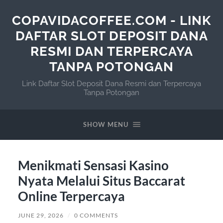
COPAVIDACOFFEE.COM - LINK
DAFTAR SLOT DEPOSIT DANA
RESMI DAN TERPERCAYA
TANPA POTONGAN
Link Daftar Slot Deposit Dana Resmi dan Terpercaya
Tanpa Potongan
SHOW MENU
Menikmati Sensasi Kasino
Nyata Melalui Situs Baccarat
Online Terpercaya
JUNE 29, 2026
/
0 COMMENTS