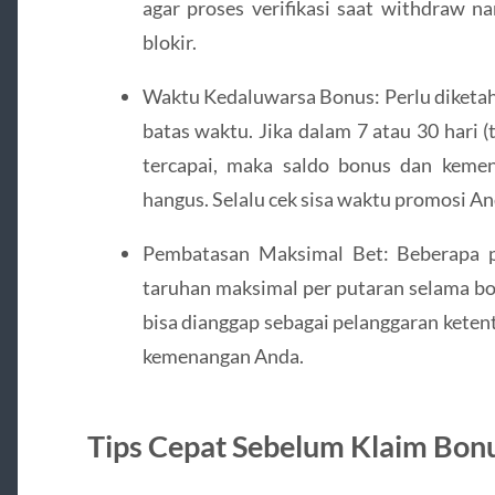
agar proses verifikasi saat withdraw na
blokir.
Waktu Kedaluwarsa Bonus: Perlu diketah
batas waktu. Jika dalam 7 atau 30 hari (
tercapai, maka saldo bonus dan kemen
hangus. Selalu cek sisa waktu promosi An
Pembatasan Maksimal Bet: Beberapa p
taruhan maksimal per putaran selama bon
bisa dianggap sebagai pelanggaran kete
kemenangan Anda.
Tips Cepat Sebelum Klaim Bon