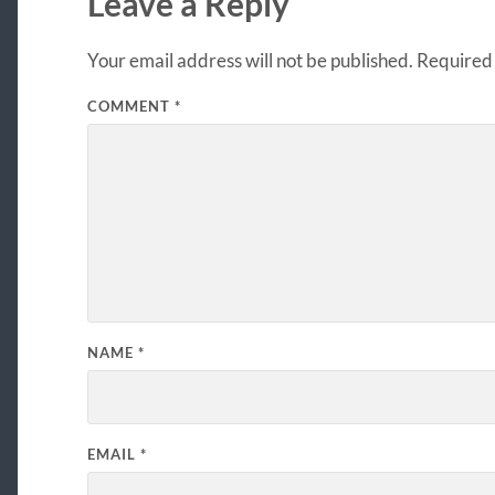
Leave a Reply
Your email address will not be published.
Required 
COMMENT
*
NAME
*
EMAIL
*