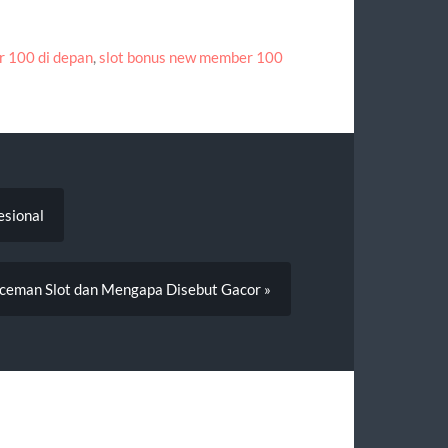
 100 di depan
,
slot bonus new member 100
esional
aceman Slot dan Mengapa Disebut Gacor »