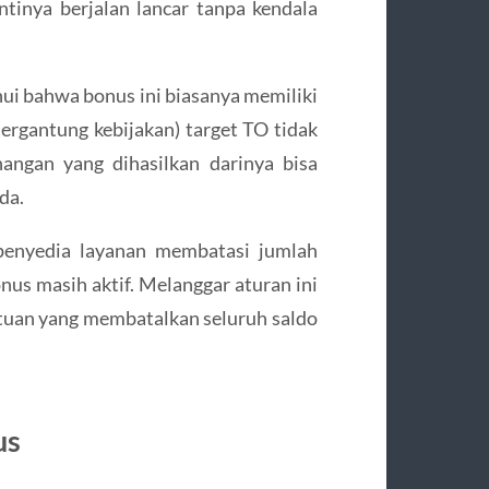
ntinya berjalan lancar tanpa kendala
ui bahwa bonus ini biasanya memiliki
tergantung kebijakan) target TO tidak
angan yang dihasilkan darinya bisa
da.
enyedia layanan membatasi jumlah
us masih aktif. Melanggar aturan ini
ntuan yang membatalkan seluruh saldo
us