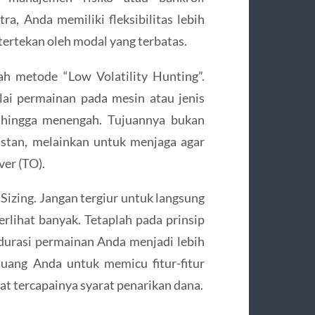
a, Anda memiliki fleksibilitas lebih
ertekan oleh modal yang terbatas.
ah metode “Low Volatility Hunting”.
ai permainan pada mesin atau jenis
h hingga menengah. Tujuannya bukan
stan, melainkan untuk menjaga agar
ver (TO).
Sizing. Jangan tergiur untuk langsung
rlihat banyak. Tetaplah pada prinsip
, durasi permainan Anda menjadi lebih
uang Anda untuk memicu fitur-fitur
 tercapainya syarat penarikan dana.