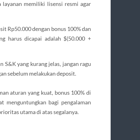
a layanan memiliki lisensi resmi agar
posit Rp50.000 dengan bonus 100% dan
ng harus dicapai adalah
$(50.000 +
n S&K yang kurang jelas, jangan ragu
gan sebelum melakukan deposit.
an aturan yang kuat, bonus 100% di
gat menguntungkan bagi pengalaman
rioritas utama di atas segalanya.