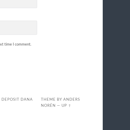
ext time I comment.
T DEPOSIT DANA
THEME BY
ANDERS
NORÉN
—
UP ↑