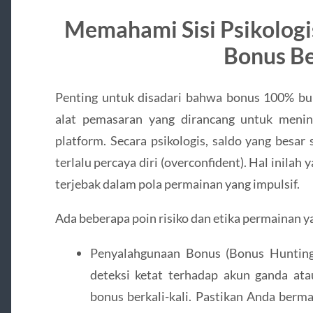
Memahami Sisi Psikologis
Bonus B
Penting untuk disadari bahwa bonus 100% buk
alat pemasaran yang dirancang untuk menin
platform. Secara psikologis, saldo yang besa
terlalu percaya diri (overconfident). Hal inilah
terjebak dalam pola permainan yang impulsif.
Ada beberapa poin risiko dan etika permainan y
Penyalahgunaan Bonus (Bonus Hunting)
deteksi ketat terhadap akun ganda at
bonus berkali-kali. Pastikan Anda berma