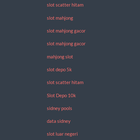
slot scatter hitam
slot mahjong
slot mahjong gacor
slot mahjong gacor
mahjong slot
slot depo 5k
slot scatter hitam
Slot Depo 10k
sidney pools
data sidney
slot luar negeri