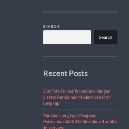
SEARCH
Search
Recent Posts
Slot Toto Online Terpercaya dengan
Sistem Permainan Modern dan Fitur
Lengkap
Panduan Lengkap Mengenai
Permainan Slot88 Online dan Situs Slot
Terpercaya