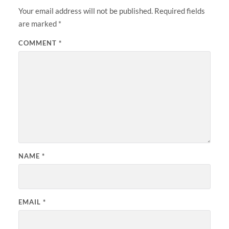
Your email address will not be published.
Required fields
are marked
*
COMMENT
*
NAME
*
EMAIL
*