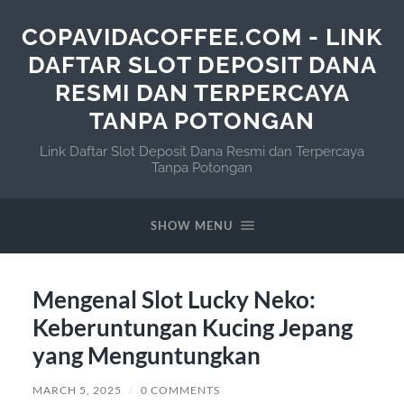
COPAVIDACOFFEE.COM - LINK
DAFTAR SLOT DEPOSIT DANA
RESMI DAN TERPERCAYA
TANPA POTONGAN
Link Daftar Slot Deposit Dana Resmi dan Terpercaya
Tanpa Potongan
SHOW MENU
Mengenal Slot Lucky Neko:
Keberuntungan Kucing Jepang
yang Menguntungkan
MARCH 5, 2025
/
0 COMMENTS