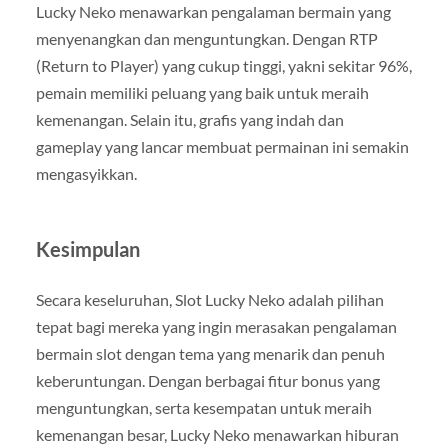
Lucky Neko menawarkan pengalaman bermain yang
menyenangkan dan menguntungkan. Dengan RTP
(Return to Player) yang cukup tinggi, yakni sekitar 96%,
pemain memiliki peluang yang baik untuk meraih
kemenangan. Selain itu, grafis yang indah dan
gameplay yang lancar membuat permainan ini semakin
mengasyikkan.
Kesimpulan
Secara keseluruhan, Slot Lucky Neko adalah pilihan
tepat bagi mereka yang ingin merasakan pengalaman
bermain slot dengan tema yang menarik dan penuh
keberuntungan. Dengan berbagai fitur bonus yang
menguntungkan, serta kesempatan untuk meraih
kemenangan besar, Lucky Neko menawarkan hiburan