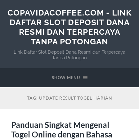
COPAVIDACOFFEE.COM - LINK
DAFTAR SLOT DEPOSIT DANA
RESMI DAN TERPERCAYA
TANPA POTONGAN
Link Daftar Slot Deposit Dana Resmi dan Terpercaya
Tanpa Potongan
SHOW MENU
TAG:
UPDATE RESULT TOGEL HARIAN
Panduan Singkat Mengenal
Togel Online dengan Bahasa