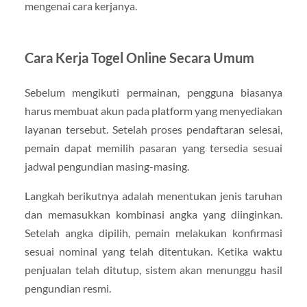
mengenai cara kerjanya.
Cara Kerja Togel Online Secara Umum
Sebelum mengikuti permainan, pengguna biasanya
harus membuat akun pada platform yang menyediakan
layanan tersebut. Setelah proses pendaftaran selesai,
pemain dapat memilih pasaran yang tersedia sesuai
jadwal pengundian masing-masing.
Langkah berikutnya adalah menentukan jenis taruhan
dan memasukkan kombinasi angka yang diinginkan.
Setelah angka dipilih, pemain melakukan konfirmasi
sesuai nominal yang telah ditentukan. Ketika waktu
penjualan telah ditutup, sistem akan menunggu hasil
pengundian resmi.