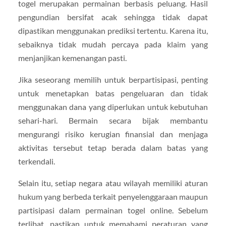
togel merupakan permainan berbasis peluang. Hasil
pengundian bersifat acak sehingga tidak dapat
dipastikan menggunakan prediksi tertentu. Karena itu,
sebaiknya tidak mudah percaya pada klaim yang
menjanjikan kemenangan pasti.
Jika seseorang memilih untuk berpartisipasi, penting
untuk menetapkan batas pengeluaran dan tidak
menggunakan dana yang diperlukan untuk kebutuhan
sehari-hari. Bermain secara bijak membantu
mengurangi risiko kerugian finansial dan menjaga
aktivitas tersebut tetap berada dalam batas yang
terkendali.
Selain itu, setiap negara atau wilayah memiliki aturan
hukum yang berbeda terkait penyelenggaraan maupun
partisipasi dalam permainan togel online. Sebelum
terlibat, pastikan untuk memahami peraturan yang