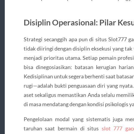
Disiplin Operasional: Pilar Ke
Strategi secanggih apa pun di situs Slot777 g
tidak diiringi dengan disiplin eksekusi yang t
menjadi prioritas utama. Setiap pemain profesi
bisa dinegosiasikan: batasan kerugian haria
Kedisiplinan untuk segera berhenti saat batasa
rugi—adalah bukti penguasaan diri yang nyata.
aset sekaligus memastikan Anda selalu memili
di masa mendatang dengan kondisi psikologis yan
Pengelolaan modal yang sistematis juga men
taruhan saat bermain di situs
slot 777 gac