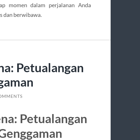
etiap momen dalam perjalanan Anda
s dan berwibawa.
na: Petualangan
ggaman
COMMENTS
na: Petualangan
m Genggaman