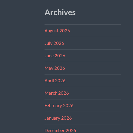
Archives
August 2026
July 2026
June 2026
May 2026
April 2026
March 2026
February 2026
January 2026
December 2025