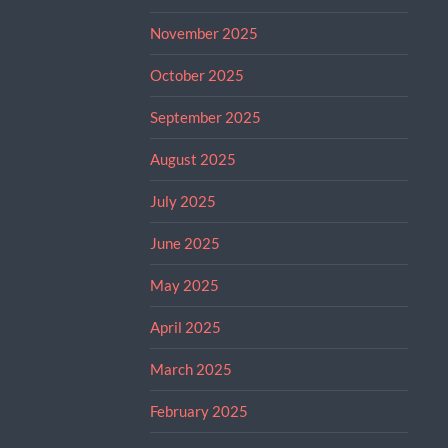
November 2025
October 2025
September 2025
August 2025
July 2025
June 2025
May 2025
April 2025
March 2025
February 2025