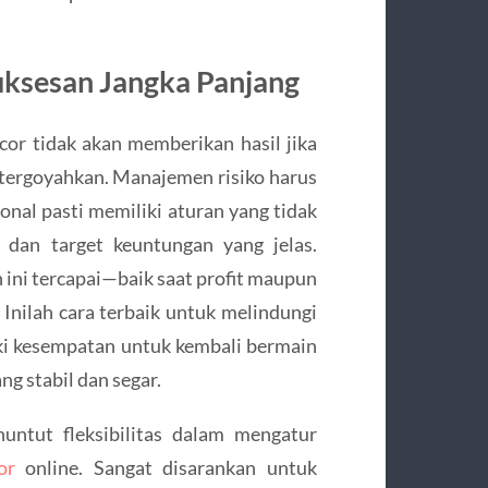
suksesan Jangka Panjang
acor tidak akan memberikan hasil jika
ak tergoyahkan. Manajemen risiko harus
onal pasti memiliki aturan yang tidak
n dan target keuntungan yang jelas.
n ini tercapai—baik saat profit maupun
 Inilah cara terbaik untuk melindungi
ki kesempatan untuk kembali bermain
g stabil dan segar.
untut fleksibilitas dalam mengatur
or
online. Sangat disarankan untuk