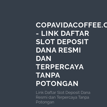
COPAVIDACOFFEE.
- LINK DAFTAR
SLOT DEPOSIT
DANA RESMI
DAN
TERPERCAYA
TANPA
POTONGAN
Link Daftar Slot Deposit Dana
Resmi dan Terpercaya Tanpa
Potongan