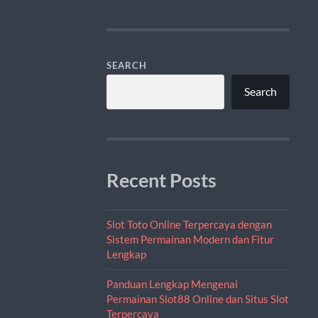
SEARCH
Search
Recent Posts
Slot Toto Online Terpercaya dengan
Sistem Permainan Modern dan Fitur
Lengkap
Panduan Lengkap Mengenai
Permainan Slot88 Online dan Situs Slot
Terpercaya