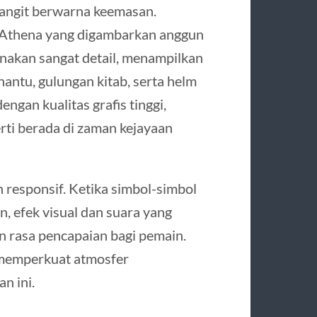
 langit berwarna keemasan.
i Athena yang digambarkan anggun
nakan sangat detail, menampilkan
hantu, gulungan kitab, serta helm
ngan kualitas grafis tinggi,
ti berada di zaman kejayaan
n responsif. Ketika simbol-simbol
 efek visual dan suara yang
rasa pencapaian bagi pemain.
t memperkuat atmosfer
n ini.