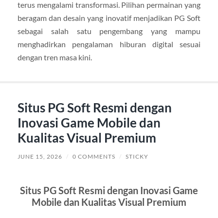
terus mengalami transformasi. Pilihan permainan yang
beragam dan desain yang inovatif menjadikan PG Soft
sebagai salah satu pengembang yang mampu
menghadirkan pengalaman hiburan digital sesuai
dengan tren masa kini.
Situs PG Soft Resmi dengan
Inovasi Game Mobile dan
Kualitas Visual Premium
JUNE 15, 2026
/
0 COMMENTS
/
STICKY
Situs PG Soft Resmi dengan Inovasi Game
Mobile dan Kualitas Visual Premium