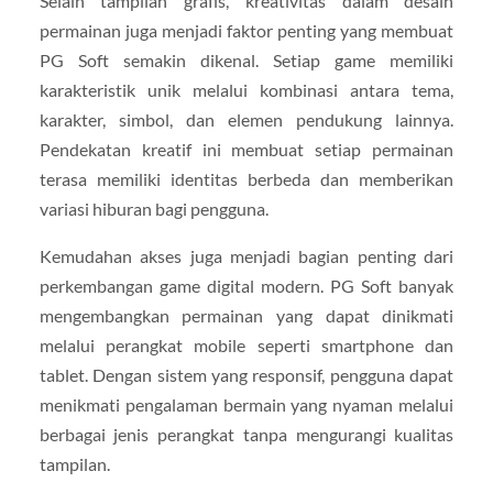
Selain tampilan grafis, kreativitas dalam desain
permainan juga menjadi faktor penting yang membuat
PG Soft semakin dikenal. Setiap game memiliki
karakteristik unik melalui kombinasi antara tema,
karakter, simbol, dan elemen pendukung lainnya.
Pendekatan kreatif ini membuat setiap permainan
terasa memiliki identitas berbeda dan memberikan
variasi hiburan bagi pengguna.
Kemudahan akses juga menjadi bagian penting dari
perkembangan game digital modern. PG Soft banyak
mengembangkan permainan yang dapat dinikmati
melalui perangkat mobile seperti smartphone dan
tablet. Dengan sistem yang responsif, pengguna dapat
menikmati pengalaman bermain yang nyaman melalui
berbagai jenis perangkat tanpa mengurangi kualitas
tampilan.