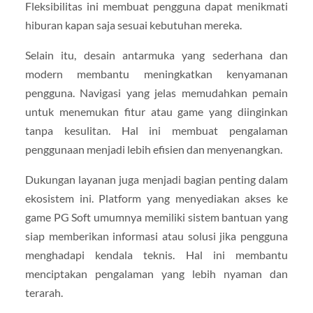
Fleksibilitas ini membuat pengguna dapat menikmati
hiburan kapan saja sesuai kebutuhan mereka.
Selain itu, desain antarmuka yang sederhana dan
modern membantu meningkatkan kenyamanan
pengguna. Navigasi yang jelas memudahkan pemain
untuk menemukan fitur atau game yang diinginkan
tanpa kesulitan. Hal ini membuat pengalaman
penggunaan menjadi lebih efisien dan menyenangkan.
Dukungan layanan juga menjadi bagian penting dalam
ekosistem ini. Platform yang menyediakan akses ke
game PG Soft umumnya memiliki sistem bantuan yang
siap memberikan informasi atau solusi jika pengguna
menghadapi kendala teknis. Hal ini membantu
menciptakan pengalaman yang lebih nyaman dan
terarah.