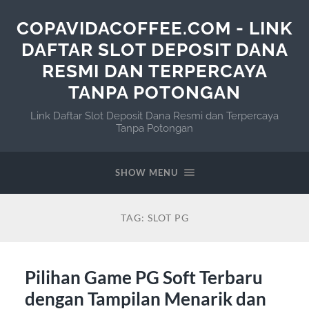
COPAVIDACOFFEE.COM - LINK
DAFTAR SLOT DEPOSIT DANA
RESMI DAN TERPERCAYA
TANPA POTONGAN
Link Daftar Slot Deposit Dana Resmi dan Terpercaya
Tanpa Potongan
SHOW MENU
TAG:
SLOT PG
Pilihan Game PG Soft Terbaru
dengan Tampilan Menarik dan