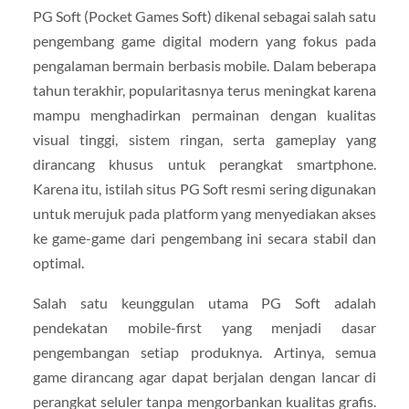
PG Soft (Pocket Games Soft) dikenal sebagai salah satu
pengembang game digital modern yang fokus pada
pengalaman bermain berbasis mobile. Dalam beberapa
tahun terakhir, popularitasnya terus meningkat karena
mampu menghadirkan permainan dengan kualitas
visual tinggi, sistem ringan, serta gameplay yang
dirancang khusus untuk perangkat smartphone.
Karena itu, istilah situs PG Soft resmi sering digunakan
untuk merujuk pada platform yang menyediakan akses
ke game-game dari pengembang ini secara stabil dan
optimal.
Salah satu keunggulan utama PG Soft adalah
pendekatan mobile-first yang menjadi dasar
pengembangan setiap produknya. Artinya, semua
game dirancang agar dapat berjalan dengan lancar di
perangkat seluler tanpa mengorbankan kualitas grafis.