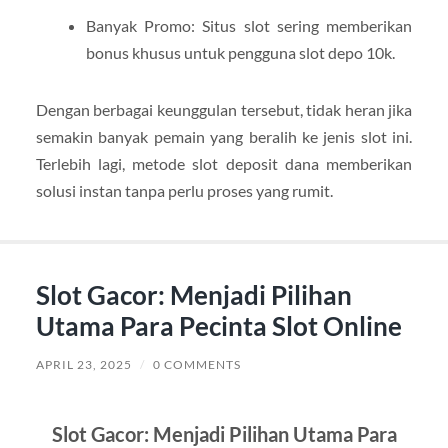
Banyak Promo: Situs slot sering memberikan
bonus khusus untuk pengguna slot depo 10k.
Dengan berbagai keunggulan tersebut, tidak heran jika
semakin banyak pemain yang beralih ke jenis slot ini.
Terlebih lagi, metode slot deposit dana memberikan
solusi instan tanpa perlu proses yang rumit.
Slot Gacor: Menjadi Pilihan
Utama Para Pecinta Slot Online
APRIL 23, 2025
/
0 COMMENTS
Slot Gacor: Menjadi Pilihan Utama Para