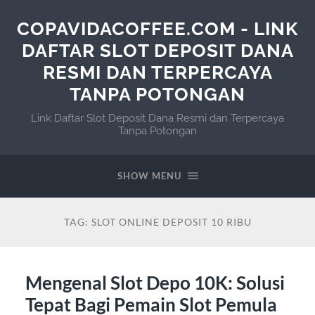
COPAVIDACOFFEE.COM - LINK
DAFTAR SLOT DEPOSIT DANA
RESMI DAN TERPERCAYA
TANPA POTONGAN
Link Daftar Slot Deposit Dana Resmi dan Terpercaya
Tanpa Potongan
SHOW MENU
TAG:
SLOT ONLINE DEPOSIT 10 RIBU
Mengenal Slot Depo 10K: Solusi
Tepat Bagi Pemain Slot Pemula