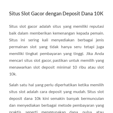
Situs Slot Gacor dengan Deposit Dana 10K
Situs slot gacor adalah situs yang memiliki reputasi
baik dalam memberikan kemenangan kepada pemain.
Situs ini sering kali menyediakan berbagai jenis
permainan slot yang tidak hanya seru tetapi juga
memiliki tingkat pembayaran yang tinggi. Jika Anda
mencari situs slot gacor, pastikan untuk memilih yang
menawarkan slot deposit minimal 10 ribu atau slot
10k.
Salah satu hal yang perlu diperhatikan ketika memilih
situs slot adalah cara deposit yang mudah. Situs slot
deposit dana 10k kini semakin banyak bermunculan
dan menyediakan berbagai metode pembayaran yang
praktis, seperti menggunakan dana, pulsa, atau