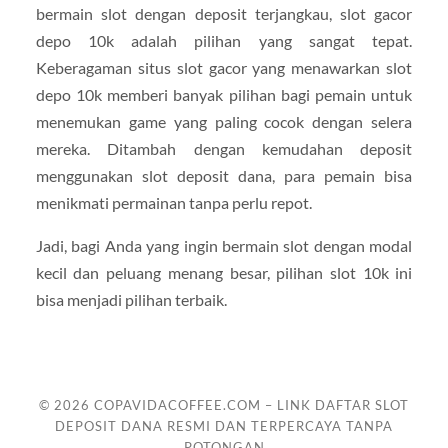
bermain slot dengan deposit terjangkau, slot gacor
depo 10k adalah pilihan yang sangat tepat.
Keberagaman situs slot gacor yang menawarkan slot
depo 10k memberi banyak pilihan bagi pemain untuk
menemukan game yang paling cocok dengan selera
mereka. Ditambah dengan kemudahan deposit
menggunakan slot deposit dana, para pemain bisa
menikmati permainan tanpa perlu repot.
Jadi, bagi Anda yang ingin bermain slot dengan modal
kecil dan peluang menang besar, pilihan slot 10k ini
bisa menjadi pilihan terbaik.
© 2026
COPAVIDACOFFEE.COM – LINK DAFTAR SLOT
DEPOSIT DANA RESMI DAN TERPERCAYA TANPA
POTONGAN