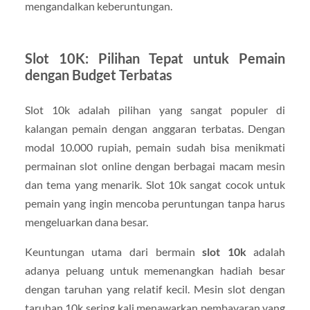
mengandalkan keberuntungan.
Slot 10K: Pilihan Tepat untuk Pemain
dengan Budget Terbatas
Slot 10k adalah pilihan yang sangat populer di
kalangan pemain dengan anggaran terbatas. Dengan
modal 10.000 rupiah, pemain sudah bisa menikmati
permainan slot online dengan berbagai macam mesin
dan tema yang menarik. Slot 10k sangat cocok untuk
pemain yang ingin mencoba peruntungan tanpa harus
mengeluarkan dana besar.
Keuntungan utama dari bermain
slot 10k
adalah
adanya peluang untuk memenangkan hadiah besar
dengan taruhan yang relatif kecil. Mesin slot dengan
taruhan 10k sering kali menawarkan pembayaran yang