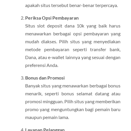
apakah situs tersebut benar-benar terpercaya.
Periksa Opsi Pembayaran
Situs slot deposit dana 10k yang baik harus
menawarkan berbagai opsi pembayaran yang
mudah diakses. Pilih situs yang menyediakan
metode pembayaran seperti transfer bank,
Dana, atau e-wallet lainnya yang sesuai dengan
preferensi Anda.
Bonus dan Promosi
Banyak situs yang menawarkan berbagai bonus
menarik, seperti bonus selamat datang atau
promosi mingguan. Pilih situs yang memberikan
promo yang menguntungkan bagi pemain baru
maupun pemain lama.
Layanan Pelanggan