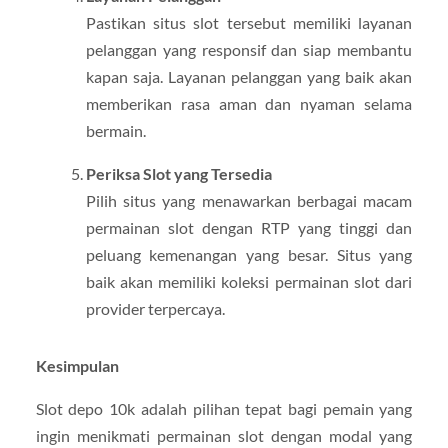
Pastikan situs slot tersebut memiliki layanan
pelanggan yang responsif dan siap membantu
kapan saja. Layanan pelanggan yang baik akan
memberikan rasa aman dan nyaman selama
bermain.
Periksa Slot yang Tersedia
Pilih situs yang menawarkan berbagai macam
permainan slot dengan RTP yang tinggi dan
peluang kemenangan yang besar. Situs yang
baik akan memiliki koleksi permainan slot dari
provider terpercaya.
Kesimpulan
Slot depo 10k adalah pilihan tepat bagi pemain yang
ingin menikmati permainan slot dengan modal yang