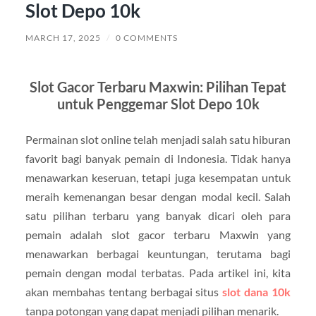
Slot Depo 10k
MARCH 17, 2025
/
0 COMMENTS
Slot Gacor Terbaru Maxwin: Pilihan Tepat
untuk Penggemar Slot Depo 10k
Permainan slot online telah menjadi salah satu hiburan
favorit bagi banyak pemain di Indonesia. Tidak hanya
menawarkan keseruan, tetapi juga kesempatan untuk
meraih kemenangan besar dengan modal kecil. Salah
satu pilihan terbaru yang banyak dicari oleh para
pemain adalah slot gacor terbaru Maxwin yang
menawarkan berbagai keuntungan, terutama bagi
pemain dengan modal terbatas. Pada artikel ini, kita
akan membahas tentang berbagai situs
slot dana 10k
tanpa potongan
yang dapat menjadi pilihan menarik.