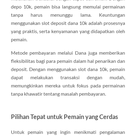
depo 10k, pemain bisa langsung memulai permainan
tanpa harus menunggu lama. Keuntungan
menggunakan slot deposit dana 10k adalah prosesnya
yang praktis, serta kenyamanan yang didapatkan oleh
pemain.
Metode pembayaran melalui Dana juga memberikan
fleksibilitas bagi para pemain dalam hal penarikan dan
deposit. Dengan menggunakan slot dana 10k, pemain
dapat melakukan transaksi dengan mudah,
memungkinkan mereka untuk fokus pada permainan
tanpa khawatir tentang masalah pembayaran.
Pilihan Tepat untuk Pemain yang Cerdas
Untuk pemain yang ingin menikmati pengalaman