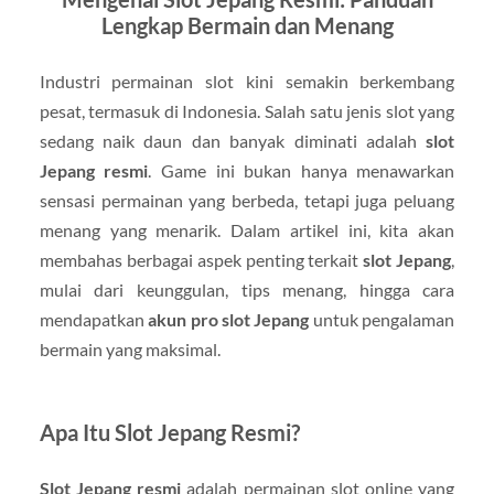
Lengkap Bermain dan Menang
Industri permainan slot kini semakin berkembang
pesat, termasuk di Indonesia. Salah satu jenis slot yang
sedang naik daun dan banyak diminati adalah
slot
Jepang resmi
. Game ini bukan hanya menawarkan
sensasi permainan yang berbeda, tetapi juga peluang
menang yang menarik. Dalam artikel ini, kita akan
membahas berbagai aspek penting terkait
slot Jepang
,
mulai dari keunggulan, tips menang, hingga cara
mendapatkan
akun pro slot Jepang
untuk pengalaman
bermain yang maksimal.
Apa Itu Slot Jepang Resmi?
Slot Jepang resmi
adalah permainan slot online yang