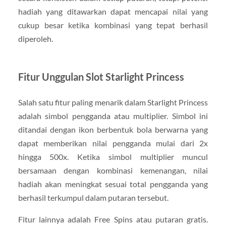
hadiah yang ditawarkan dapat mencapai nilai yang
cukup besar ketika kombinasi yang tepat berhasil
diperoleh.
Fitur Unggulan Slot Starlight Princess
Salah satu fitur paling menarik dalam Starlight Princess
adalah simbol pengganda atau multiplier. Simbol ini
ditandai dengan ikon berbentuk bola berwarna yang
dapat memberikan nilai pengganda mulai dari 2x
hingga 500x. Ketika simbol multiplier muncul
bersamaan dengan kombinasi kemenangan, nilai
hadiah akan meningkat sesuai total pengganda yang
berhasil terkumpul dalam putaran tersebut.
Fitur lainnya adalah Free Spins atau putaran gratis.