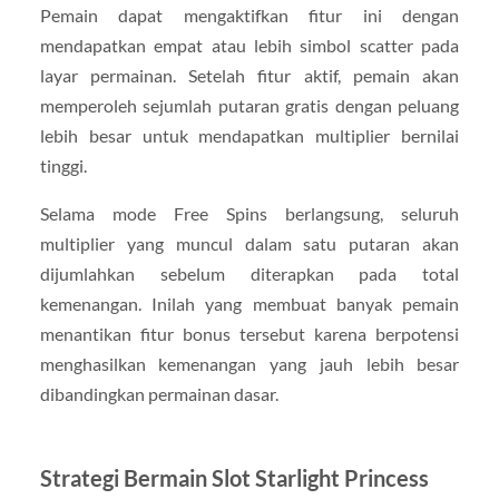
Pemain dapat mengaktifkan fitur ini dengan
mendapatkan empat atau lebih simbol scatter pada
layar permainan. Setelah fitur aktif, pemain akan
memperoleh sejumlah putaran gratis dengan peluang
lebih besar untuk mendapatkan multiplier bernilai
tinggi.
Selama mode Free Spins berlangsung, seluruh
multiplier yang muncul dalam satu putaran akan
dijumlahkan sebelum diterapkan pada total
kemenangan. Inilah yang membuat banyak pemain
menantikan fitur bonus tersebut karena berpotensi
menghasilkan kemenangan yang jauh lebih besar
dibandingkan permainan dasar.
Strategi Bermain Slot Starlight Princess