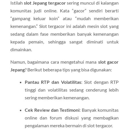
Istilah
slot Jepang tergacor
sering muncul di kalangan
komunitas judi online. Kata “gacor” sendiri berarti
“gampang keluar koin” atau “mudah memberikan
kemenangan.” Slot tergacor ini adalah mesin slot yang
sedang dalam fase memberikan banyak kemenangan
kepada pemain, sehingga sangat diminati untuk
dimainkan.
Namun, bagaimana cara mengetahui mana
slot gacor
Jepang
? Berikut beberapa tips yang bisa digunakan:
Pantau RTP dan Volatilitas
: Slot dengan RTP
tinggi dan volatilitas sedang cenderung lebih
sering memberikan kemenangan.
Cek Review dan Testimoni
: Banyak komunitas
online dan forum diskusi yang membagikan
pengalaman mereka bermain di slot tergacor.