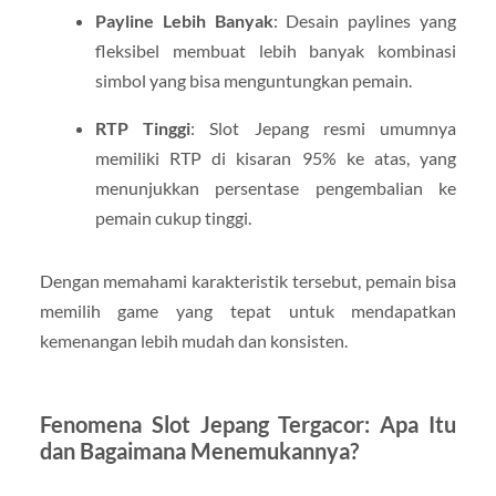
Payline Lebih Banyak
: Desain paylines yang
fleksibel membuat lebih banyak kombinasi
simbol yang bisa menguntungkan pemain.
RTP Tinggi
: Slot Jepang resmi umumnya
memiliki RTP di kisaran 95% ke atas, yang
menunjukkan persentase pengembalian ke
pemain cukup tinggi.
Dengan memahami karakteristik tersebut, pemain bisa
memilih game yang tepat untuk mendapatkan
kemenangan lebih mudah dan konsisten.
Fenomena Slot Jepang Tergacor: Apa Itu
dan Bagaimana Menemukannya?