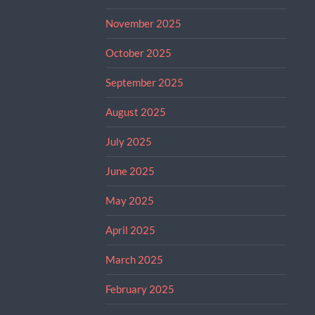
November 2025
October 2025
September 2025
August 2025
July 2025
June 2025
May 2025
April 2025
March 2025
February 2025