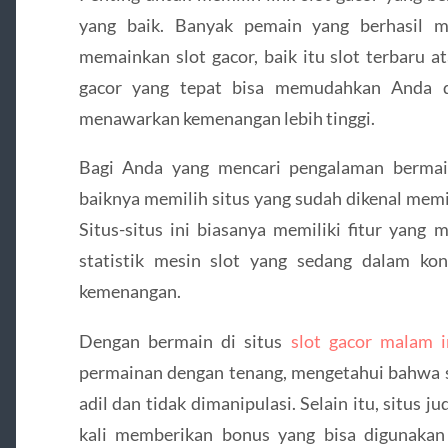
yang baik. Banyak pemain yang berhasil 
memainkan slot gacor, baik itu slot terbaru at
gacor yang tepat bisa memudahkan Anda 
menawarkan kemenangan lebih tinggi.
Bagi Anda yang mencari pengalaman bermai
baiknya memilih situs yang sudah dikenal memil
Situs-situs ini biasanya memiliki fitur yan
statistik mesin slot yang sedang dalam ko
kemenangan.
Dengan bermain di situs
slot gacor malam i
permainan dengan tenang, mengetahui bahwa 
adil dan tidak dimanipulasi. Selain itu, situs 
kali memberikan bonus yang bisa digunaka