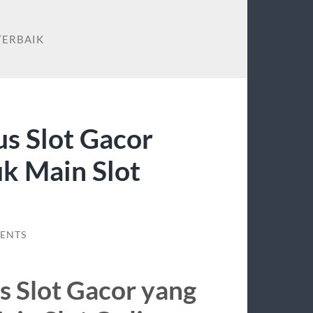
TERBAIK
s Slot Gacor
k Main Slot
ENTS
s Slot Gacor yang