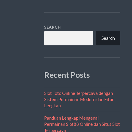
SEARCH
Search
Recent Posts
Slot Toto Online Terpercaya dengan
Sistem Permainan Modern dan Fitur
Lengkap
Panduan Lengkap Mengenai
Permainan Slot88 Online dan Situs Slot
Terpercaya