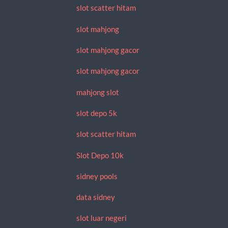
slot scatter hitam
slot mahjong
slot mahjong gacor
slot mahjong gacor
mahjong slot
slot depo 5k
slot scatter hitam
Slot Depo 10k
sidney pools
data sidney
slot luar negeri