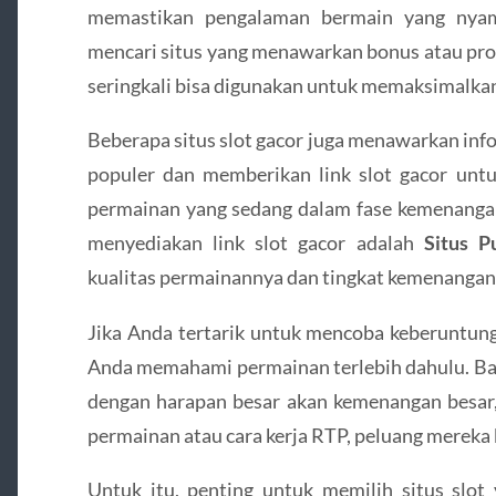
memastikan pengalaman bermain yang nyam
mencari situs yang menawarkan bonus atau pro
seringkali bisa digunakan untuk memaksimalka
Beberapa situs slot gacor juga menawarkan inf
populer dan memberikan link slot gacor u
permainan yang sedang dalam fase kemenangan 
menyediakan link slot gacor adalah
Situs P
kualitas permainannya dan tingkat kemenangan 
Jika Anda tertarik untuk mencoba keberuntung
Anda memahami permainan terlebih dahulu. Ban
dengan harapan besar akan kemenangan besa
permainan atau cara kerja RTP, peluang mereka
Untuk itu, penting untuk memilih situs slot