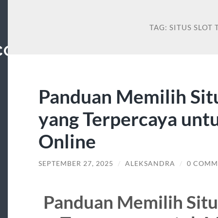
TAG:
SITUS SLOT 
COM
Panduan Memilih Situ
yang Terpercaya untu
Online
SEPTEMBER 27, 2025
/
ALEKSANDRA
/
0 COMM
Panduan Memilih Situ