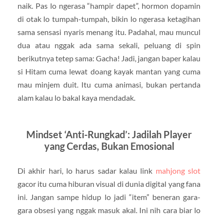
naik. Pas lo ngerasa “hampir dapet”, hormon dopamin
di otak lo tumpah-tumpah, bikin lo ngerasa ketagihan
sama sensasi nyaris menang itu. Padahal, mau muncul
dua atau nggak ada sama sekali, peluang di spin
berikutnya tetep sama: Gacha! Jadi, jangan baper kalau
si Hitam cuma lewat doang kayak mantan yang cuma
mau minjem duit. Itu cuma animasi, bukan pertanda
alam kalau lo bakal kaya mendadak.
Mindset ‘Anti-Rungkad’: Jadilah Player
yang Cerdas, Bukan Emosional
Di akhir hari, lo harus sadar kalau link
mahjong slot
gacor itu cuma hiburan visual di dunia digital yang fana
ini. Jangan sampe hidup lo jadi “item” beneran gara-
gara obsesi yang nggak masuk akal. Ini nih cara biar lo