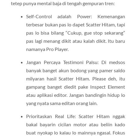
tetep punya mental baja di tengah gempuran tren:
Self-Control adalah Power: Kemenangan
terbesar bukan pas lo dapet Scatter Hitam, tapi
pas lo bisa bilang “Cukup, gue stop sekarang”
pas lagi menang dikit atau kalah dikit. Itu baru
namanya Pro Player.
Jangan Percaya Testimoni Palsu: Di medsos
banyak banget akun bodong yang pamer saldo
milyaran hasil Scatter Hitam. Please deh, itu
gampang banget diedit pake Inspect Element
atau aplikasi editor. Jangan bandingin hidup lo
yang nyata sama editan orang lain.
Prioritaskan Real Life: Scatter Hitam nggak
bakal bayarin cicilan motor atau beliin kado
buat nyokap lo kalau lo mainnya ngasal. Fokus