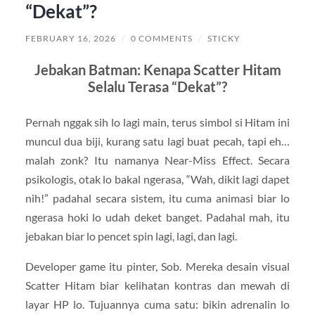
“Dekat”?
FEBRUARY 16, 2026
/
0 COMMENTS
/
STICKY
Jebakan Batman: Kenapa Scatter Hitam
Selalu Terasa “Dekat”?
Pernah nggak sih lo lagi main, terus simbol si Hitam ini
muncul dua biji, kurang satu lagi buat pecah, tapi eh…
malah zonk? Itu namanya Near-Miss Effect. Secara
psikologis, otak lo bakal ngerasa, “Wah, dikit lagi dapet
nih!” padahal secara sistem, itu cuma animasi biar lo
ngerasa hoki lo udah deket banget. Padahal mah, itu
jebakan biar lo pencet spin lagi, lagi, dan lagi.
Developer game itu pinter, Sob. Mereka desain visual
Scatter Hitam biar kelihatan kontras dan mewah di
layar HP lo. Tujuannya cuma satu: bikin adrenalin lo