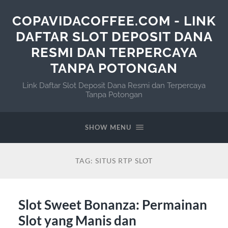
COPAVIDACOFFEE.COM - LINK
DAFTAR SLOT DEPOSIT DANA
RESMI DAN TERPERCAYA
TANPA POTONGAN
Link Daftar Slot Deposit Dana Resmi dan Terpercaya
Tanpa Potongan
SHOW MENU
TAG:
SITUS RTP SLOT
Slot Sweet Bonanza: Permainan
Slot yang Manis dan