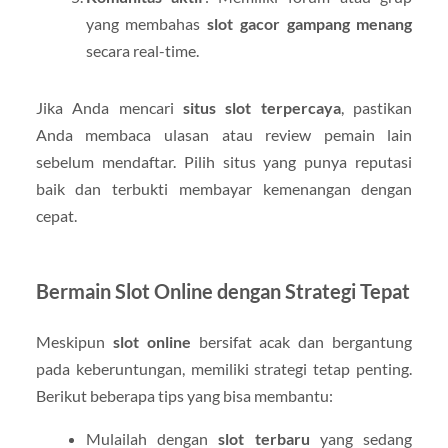
yang membahas
slot gacor gampang menang
secara real-time.
Jika Anda mencari
situs slot terpercaya
, pastikan
Anda membaca ulasan atau review pemain lain
sebelum mendaftar. Pilih situs yang punya reputasi
baik dan terbukti membayar kemenangan dengan
cepat.
Bermain Slot Online dengan Strategi Tepat
Meskipun
slot online
bersifat acak dan bergantung
pada keberuntungan, memiliki strategi tetap penting.
Berikut beberapa tips yang bisa membantu:
Mulailah dengan
slot terbaru
yang sedang