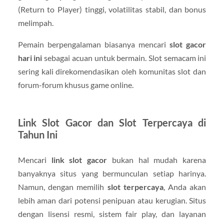
(Return to Player) tinggi, volatilitas stabil, dan bonus
melimpah.
Pemain berpengalaman biasanya mencari
slot gacor
hari ini
sebagai acuan untuk bermain. Slot semacam ini
sering kali direkomendasikan oleh komunitas slot dan
forum-forum khusus game online.
Link Slot Gacor dan Slot Terpercaya di
Tahun Ini
Mencari
link slot gacor
bukan hal mudah karena
banyaknya situs yang bermunculan setiap harinya.
Namun, dengan memilih
slot terpercaya
, Anda akan
lebih aman dari potensi penipuan atau kerugian. Situs
dengan lisensi resmi, sistem fair play, dan layanan