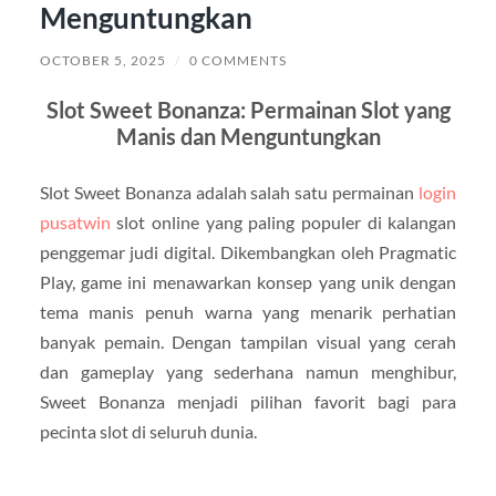
Menguntungkan
OCTOBER 5, 2025
/
0 COMMENTS
Slot Sweet Bonanza: Permainan Slot yang
Manis dan Menguntungkan
Slot Sweet Bonanza adalah salah satu permainan
login
pusatwin
slot online yang paling populer di kalangan
penggemar judi digital. Dikembangkan oleh Pragmatic
Play, game ini menawarkan konsep yang unik dengan
tema manis penuh warna yang menarik perhatian
banyak pemain. Dengan tampilan visual yang cerah
dan gameplay yang sederhana namun menghibur,
Sweet Bonanza menjadi pilihan favorit bagi para
pecinta slot di seluruh dunia.