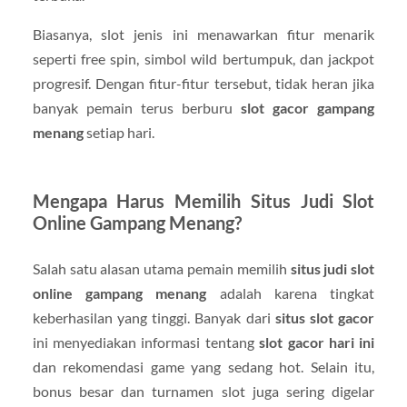
Biasanya, slot jenis ini menawarkan fitur menarik
seperti free spin, simbol wild bertumpuk, dan jackpot
progresif. Dengan fitur-fitur tersebut, tidak heran jika
banyak pemain terus berburu
slot gacor gampang
menang
setiap hari.
Mengapa Harus Memilih Situs Judi Slot
Online Gampang Menang?
Salah satu alasan utama pemain memilih
situs judi slot
online gampang menang
adalah karena tingkat
keberhasilan yang tinggi. Banyak dari
situs slot gacor
ini menyediakan informasi tentang
slot gacor hari ini
dan rekomendasi game yang sedang hot. Selain itu,
bonus besar dan turnamen slot juga sering digelar