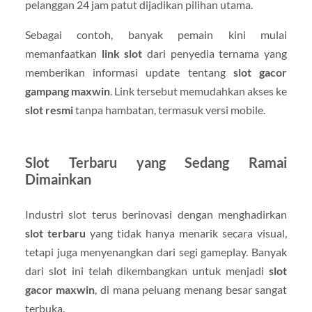
pelanggan 24 jam patut dijadikan pilihan utama.
Sebagai contoh, banyak pemain kini mulai
memanfaatkan
link slot
dari penyedia ternama yang
memberikan informasi update tentang
slot gacor
gampang maxwin
. Link tersebut memudahkan akses ke
slot resmi
tanpa hambatan, termasuk versi mobile.
Slot Terbaru yang Sedang Ramai
Dimainkan
Industri slot terus berinovasi dengan menghadirkan
slot terbaru
yang tidak hanya menarik secara visual,
tetapi juga menyenangkan dari segi gameplay. Banyak
dari slot ini telah dikembangkan untuk menjadi
slot
gacor maxwin
, di mana peluang menang besar sangat
terbuka.