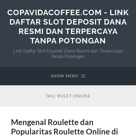
COPAVIDACOFFEE.COM - LINK
DAFTAR SLOT DEPOSIT DANA
RESMI DAN TERPERCAYA
TANPA POTONGAN
Link Daftar Slot Deposit Dana Resmi dan Terpercaya
Tanpa Potongan
SHOW MENU
TAG:
RULET ONLINE
Mengenal Roulette dan
Popularitas Roulette Online di