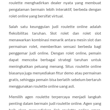
roulette menghadirkan dealer nyata yang membuat
pengalaman bermain lebih interaktif, berbeda dengan
rolet online yang bersifat virtual.
Salah satu keunggulan judi roulette online adalah
fleksibilitas taruhan. Slot rolet dan rolet slot
menawarkan kombinasi menarik antara mesin slot dan
permainan rolet, memberikan sensasi berbeda bagi
penggemar judi online. Dengan rolet online, pemain
dapat mencoba berbagai strategi taruhan untuk
meningkatkan peluang menang. Situs roulette online
biasanya juga menyediakan fitur demo atau permainan
gratis, sehingga pemain bisa berlatih sebelum bertaruh
menggunakan roulette online uang asli.
Memilih agen roulette terpercaya menjadi langkah
penting dalam bermain judi roulette online. Agen yang
baik akan menyediakan link roulette online aman,