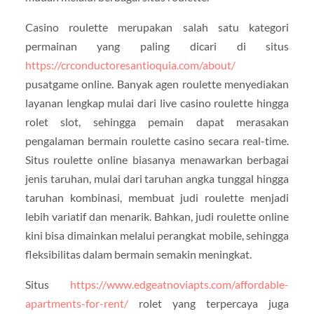
Casino roulette merupakan salah satu kategori
permainan yang paling dicari di situs
https://crconductoresantioquia.com/about/
pusatgame online. Banyak agen roulette menyediakan
layanan lengkap mulai dari live casino roulette hingga
rolet slot, sehingga pemain dapat merasakan
pengalaman bermain roulette casino secara real-time.
Situs roulette online biasanya menawarkan berbagai
jenis taruhan, mulai dari taruhan angka tunggal hingga
taruhan kombinasi, membuat judi roulette menjadi
lebih variatif dan menarik. Bahkan, judi roulette online
kini bisa dimainkan melalui perangkat mobile, sehingga
fleksibilitas dalam bermain semakin meningkat.
Situs
https://www.edgeatnoviapts.com/affordable-
apartments-for-rent/
rolet yang terpercaya juga