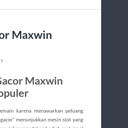
cor Maxwin
TS
 Gacor Maxwin
opuler
 pemain karena menawarkan peluang
 “gacor” menunjukkan mesin slot yang