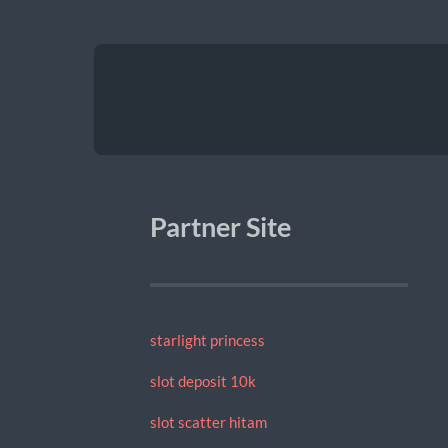
Partner Site
starlight princess
slot deposit 10k
slot scatter hitam