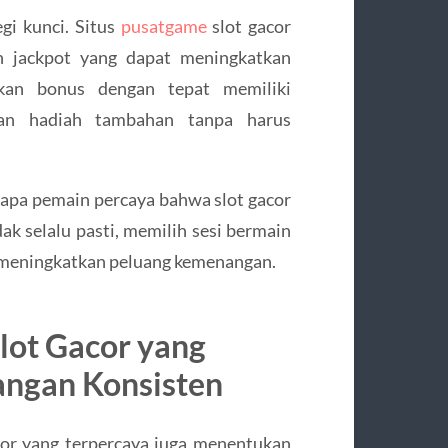
gi kunci. Situs
pusatgame
slot gacor
an jackpot yang dapat meningkatkan
an bonus dengan tepat memiliki
an hadiah tambahan tanpa harus
erapa pemain percaya bahwa slot gacor
ak selalu pasti, memilih sesi bermain
 meningkatkan peluang kemenangan.
Slot Gacor yang
ngan Konsisten
acor yang terpercaya juga menentukan