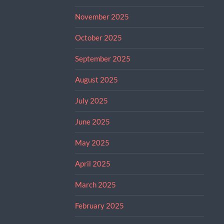
November 2025
October 2025
September 2025
August 2025
July 2025
June 2025
May 2025
April 2025
March 2025
February 2025