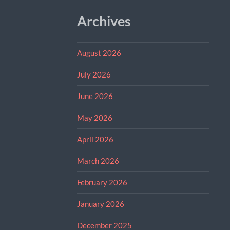
Archives
August 2026
July 2026
June 2026
May 2026
April 2026
March 2026
February 2026
January 2026
December 2025