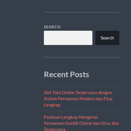
SEARCH
Search
Recent Posts
Slot Toto Online Terpercaya dengan
Sistem Permainan Modern dan Fitur
Lengkap
Panduan Lengkap Mengenai
Permainan Slot88 Online dan Situs Slot
Terpercaya