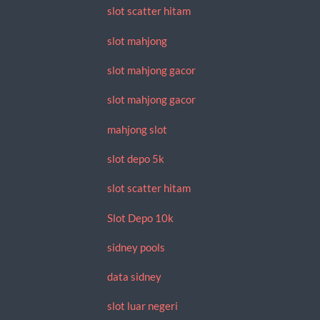
slot scatter hitam
slot mahjong
slot mahjong gacor
slot mahjong gacor
mahjong slot
slot depo 5k
slot scatter hitam
Slot Depo 10k
sidney pools
data sidney
slot luar negeri