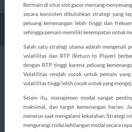
Bermain di situs slot gacor memang menyenang
secara konsisten dibutuhkan strategi yang tep
peluang kemenangan lebih tinggi dan frekuen
sehingga pemain memiliki kesempatan untuk me
Salah satu strategi utama adalah mengenali p
volatilitas dan RTP (Return to Player) berb
dengan RTP tinggi karena peluang kemenangan
Volatilitas rendah cocok untuk pemain yang
volatilitas tinggi lebih cocok untuk yang mengej
Selain itu, manajemen modal sangat pentin
maksimal, dan target kemenangan harian. J
menerus saat mengalami kekalahan. Strategi in
mengurangi risiko kehilangan modal secara cepa