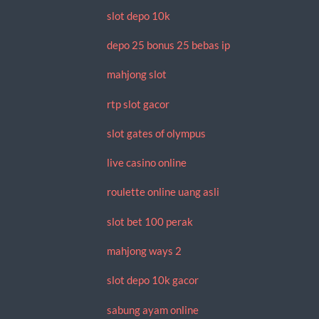
slot depo 10k
depo 25 bonus 25 bebas ip
mahjong slot
rtp slot gacor
slot gates of olympus
live casino online
roulette online uang asli
slot bet 100 perak
mahjong ways 2
slot depo 10k gacor
sabung ayam online