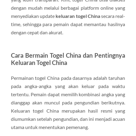
dengan mudah melalui berbagai platform online yang
menyediakan update
keluaran togel China
secara real-
time, sehingga para pemain dapat memantau hasilnya
dengan cepat dan akurat.
Cara Bermain Togel China dan Pentingnya
Keluaran Togel China
Permainan togel China pada dasarnya adalah taruhan
pada angka-angka yang akan keluar pada waktu
tertentu. Pemain dapat memilih kombinasi angka yang
dianggap akan muncul pada pengundian berikutnya.
Keluaran togel China merupakan hasil resmi yang
diumumkan setelah pengundian, dan ini menjadi acuan
utama untuk menentukan pemenang.