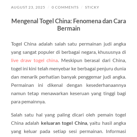
AUGUST 23, 2025
/
0 COMMENTS
/
STICKY
Mengenal Togel China: Fenomena dan Cara
Bermain
Togel China adalah salah satu permainan judi angka
yang sangat populer di berbagai negara, khususnya di
live draw togel china
. Meskipun berasal dari China,
togel ini kini telah menyebar ke berbagai penjuru dunia
dan menarik perhatian banyak penggemar judi angka.
Permainan ini dikenal dengan kesederhanaannya
namun tetap menawarkan keseruan yang tinggi bagi
para pemainnya.
Salah satu hal yang paling dicari oleh pemain togel
China adalah
keluaran togel China
, yaitu hasil angka
yang keluar pada setiap sesi permainan. Informasi