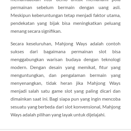
permainan sebelum bermain dengan uang asli.
Meskipun keberuntungan tetap menjadi faktor utama,
pendekatan yang bijak bisa meningkatkan peluang
menang secara signifikan.
Secara keseluruhan, Mahjong Ways adalah contoh
sukses dari bagaimana permainan slot bisa
menggabungkan warisan budaya dengan teknologi
modern. Dengan desain yang memikat, fitur yang
menguntungkan, dan pengalaman bermain yang
menyenangkan, tidak heran jika Mahjong Ways
menjadi salah satu game slot yang paling dicari dan
dimainkan saat ini. Bagi siapa pun yang ingin mencoba
sesuatu yang berbeda dari slot konvensional, Mahjong
Ways adalah pilihan yang layak untuk dijelajahi.