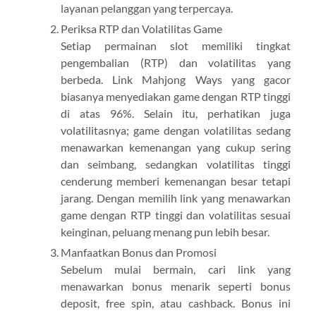
layanan pelanggan yang terpercaya.
Periksa RTP dan Volatilitas Game
Setiap permainan slot memiliki tingkat
pengembalian (RTP) dan volatilitas yang
berbeda. Link Mahjong Ways yang gacor
biasanya menyediakan game dengan RTP tinggi
di atas 96%. Selain itu, perhatikan juga
volatilitasnya; game dengan volatilitas sedang
menawarkan kemenangan yang cukup sering
dan seimbang, sedangkan volatilitas tinggi
cenderung memberi kemenangan besar tetapi
jarang. Dengan memilih link yang menawarkan
game dengan RTP tinggi dan volatilitas sesuai
keinginan, peluang menang pun lebih besar.
Manfaatkan Bonus dan Promosi
Sebelum mulai bermain, cari link yang
menawarkan bonus menarik seperti bonus
deposit, free spin, atau cashback. Bonus ini