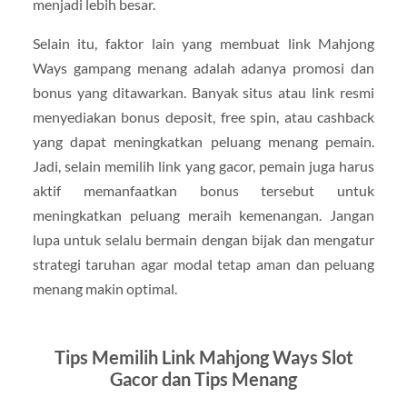
menjadi lebih besar.
Selain itu, faktor lain yang membuat link Mahjong
Ways gampang menang adalah adanya promosi dan
bonus yang ditawarkan. Banyak situs atau link resmi
menyediakan bonus deposit, free spin, atau cashback
yang dapat meningkatkan peluang menang pemain.
Jadi, selain memilih link yang gacor, pemain juga harus
aktif memanfaatkan bonus tersebut untuk
meningkatkan peluang meraih kemenangan. Jangan
lupa untuk selalu bermain dengan bijak dan mengatur
strategi taruhan agar modal tetap aman dan peluang
menang makin optimal.
Tips Memilih Link Mahjong Ways Slot
Gacor dan Tips Menang