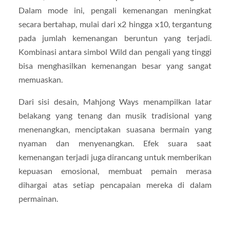
Dalam mode ini, pengali kemenangan meningkat
secara bertahap, mulai dari x2 hingga x10, tergantung
pada jumlah kemenangan beruntun yang terjadi.
Kombinasi antara simbol Wild dan pengali yang tinggi
bisa menghasilkan kemenangan besar yang sangat
memuaskan.
Dari sisi desain, Mahjong Ways menampilkan latar
belakang yang tenang dan musik tradisional yang
menenangkan, menciptakan suasana bermain yang
nyaman dan menyenangkan. Efek suara saat
kemenangan terjadi juga dirancang untuk memberikan
kepuasan emosional, membuat pemain merasa
dihargai atas setiap pencapaian mereka di dalam
permainan.