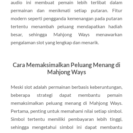
audio ini membuat pemain lebih terlibat dalam
permainan dan menikmati setiap putaran. Fitur
modern seperti pengganda kemenangan pada putaran
tertentu menambah peluang mendapatkan hadiah
besar, sehingga Mahjong Ways menawarkan
pengalaman slot yang lengkap dan menarik.
Cara Memaksimalkan Peluang Menang di
Mahjong Ways
Meski slot adalah permainan berbasis keberuntungan,
beberapa strategi dapat membantu pemain
memaksimalkan peluang menang di Mahjong Ways.
Pertama, penting untuk memahami nilai setiap simbol.
Simbol tertentu memiliki pembayaran lebih tinggi,
sehingga mengetahui simbol ini dapat membantu