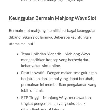
Keunggulan Bermain Mahjong Ways Slot
Bermain slot mahjong memiliki berbagai keunggulan
dibandingkan slot lainnya. Beberapa keuntungan
utama meliputi:
Tema Unik dan Menarik – Mahjong Ways
menghadirkan konsep yang berbeda dari
kebanyakan slot online.
Fitur Inovatif – Dengan mekanisme gulungan
berjatuhan dan simbol yang dapat berubah,
permainan ini memberikan pengalaman yang
lebih dinamis.
RTP Tinggi – Mahjong Ways menawarkan
tingkat pengembalian yang cukup baik
dibandingkan slot lainnya.