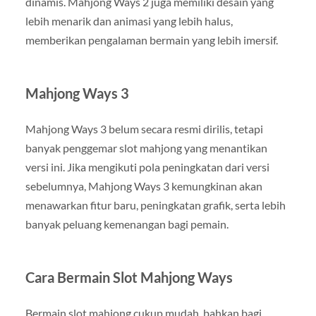
dinamis. Mahjong Ways 2 juga memiliki desain yang
lebih menarik dan animasi yang lebih halus,
memberikan pengalaman bermain yang lebih imersif.
Mahjong Ways 3
Mahjong Ways 3 belum secara resmi dirilis, tetapi
banyak penggemar slot mahjong yang menantikan
versi ini. Jika mengikuti pola peningkatan dari versi
sebelumnya, Mahjong Ways 3 kemungkinan akan
menawarkan fitur baru, peningkatan grafik, serta lebih
banyak peluang kemenangan bagi pemain.
Cara Bermain Slot Mahjong Ways
Bermain slot mahjong cukup mudah, bahkan bagi