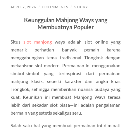
APRIL 7, 2026
/
0 COMMENTS
/
STICKY
Keunggulan Mahjong Ways yang
Membuatnya Populer
Situs
slot mahjong
ways adalah slot online yang
menarik perhatian banyak pemain karena
menggabungkan tema tradisional Tiongkok dengan
mekanisme slot modern. Permainan ini menggunakan
simbol-simbol yang terinspirasi dari permainan
mahjong klasik, seperti karakter dan angka khas
Tiongkok, sehingga memberikan nuansa budaya yang
kuat. Keunikan ini membuat Mahjong Ways terasa
lebih dari sekadar slot biasa—ini adalah pengalaman
bermain yang estetis sekaligus seru.
Salah satu hal yang membuat permainan ini diminati