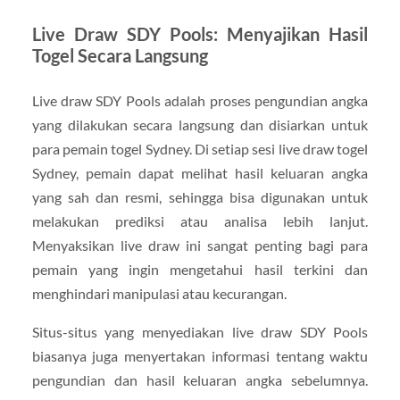
Live Draw SDY Pools: Menyajikan Hasil
Togel Secara Langsung
Live draw SDY Pools adalah proses pengundian angka
yang dilakukan secara langsung dan disiarkan untuk
para pemain togel Sydney. Di setiap sesi live draw togel
Sydney, pemain dapat melihat hasil keluaran angka
yang sah dan resmi, sehingga bisa digunakan untuk
melakukan prediksi atau analisa lebih lanjut.
Menyaksikan live draw ini sangat penting bagi para
pemain yang ingin mengetahui hasil terkini dan
menghindari manipulasi atau kecurangan.
Situs-situs yang menyediakan live draw SDY Pools
biasanya juga menyertakan informasi tentang waktu
pengundian dan hasil keluaran angka sebelumnya.