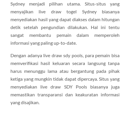
Sydney menjadi pilihan utama. Situs-situs yang
menyajikan live draw togel Sydney biasanya
menyediakan hasil yang dapat diakses dalam hitungan
detik setelah pengundian dilakukan. Hal ini tentu
sangat membantu pemain dalam memperoleh
informasi yang paling up-to-date.
Dengan adanya live draw sdy pools, para pemain bisa
memverifikasi hasil keluaran secara langsung tanpa
harus menunggu lama atau bergantung pada pihak
ketiga yang mungkin tidak dapat dipercaya. Situs yang
menyediakan live draw SDY Pools biasanya juga
memastikan transparansi dan keakuratan informasi
yang disajikan.