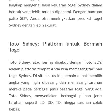
lengkap mengenai hasil keluaran togel Sydney dalam
bentuk yang lebih mudah dipahami. Dengan bantuan
paito SDY, Anda bisa meningkatkan prediksi togel
Sydney dengan lebih akurat.
Toto Sidney: Platform untuk Bermain
Togel
Toto Sidney, atau sering disebut dengan Toto SDY,
adalah platform tempat Anda bisa memasang taruhan
togel Sydney. Di situs-situs ini, pemain dapat memilih
angka yang ingin dipasang dan memasang taruhan
mereka pada berbagai jenis pasaran togel yang ada.
Toto Sidney menyediakan berbagai pilihan jenis
taruhan, seperti 2D, 3D, 4D, hingga taruhan colok
bebas.