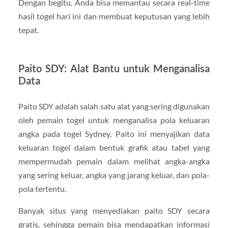
Dengan begitu, Anda bisa memantau secara real-time
hasil togel hari ini dan membuat keputusan yang lebih
tepat.
Paito SDY: Alat Bantu untuk Menganalisa
Data
Paito SDY adalah salah satu alat yang sering digunakan
oleh pemain togel untuk menganalisa pola keluaran
angka pada togel Sydney. Paito ini menyajikan data
keluaran togel dalam bentuk grafik atau tabel yang
mempermudah pemain dalam melihat angka-angka
yang sering keluar, angka yang jarang keluar, dan pola-
pola tertentu.
Banyak situs yang menyediakan paito SDY secara
gratis, sehingga pemain bisa mendapatkan informasi