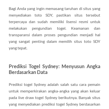
Bagi Anda yang ingin memasang taruhan di situs yang
menyediakan toto SDY, pastikan situs tersebut
terpercaya dan sudah memiliki lisensi resmi untuk
melakukan pengundian togel. Keamanan dan
transparansi dalam proses pengundian menjadi hal
yang sangat penting dalam memilih situs toto SDY
yang tepat.
Prediksi Togel Sydney: Menyusun Angka
Berdasarkan Data
Prediksi togel Sydney adalah salah satu cara pemain
untuk memperkirakan angka-angka yang akan keluar
pada live draw togel Sydney berikutnya. Banyak situs
yang menyediakan prediksi togel Sydney berdasarkan