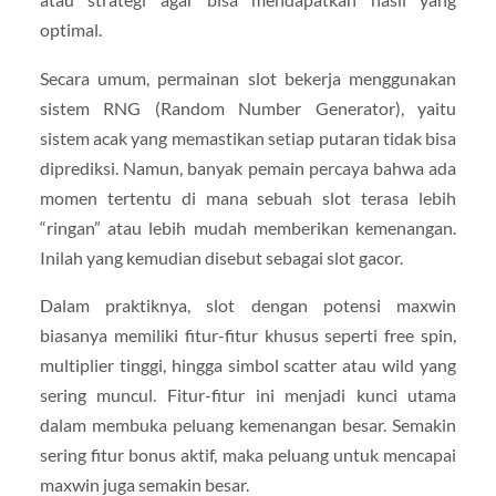
optimal.
Secara umum, permainan slot bekerja menggunakan
sistem RNG (Random Number Generator), yaitu
sistem acak yang memastikan setiap putaran tidak bisa
diprediksi. Namun, banyak pemain percaya bahwa ada
momen tertentu di mana sebuah slot terasa lebih
“ringan” atau lebih mudah memberikan kemenangan.
Inilah yang kemudian disebut sebagai slot gacor.
Dalam praktiknya, slot dengan potensi maxwin
biasanya memiliki fitur-fitur khusus seperti free spin,
multiplier tinggi, hingga simbol scatter atau wild yang
sering muncul. Fitur-fitur ini menjadi kunci utama
dalam membuka peluang kemenangan besar. Semakin
sering fitur bonus aktif, maka peluang untuk mencapai
maxwin juga semakin besar.