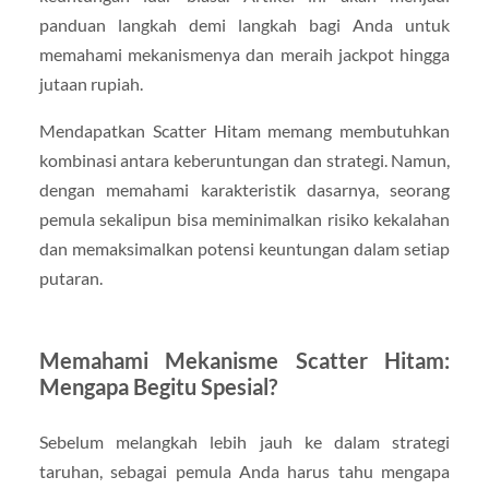
panduan langkah demi langkah bagi Anda untuk
memahami mekanismenya dan meraih jackpot hingga
jutaan rupiah.
Mendapatkan Scatter Hitam memang membutuhkan
kombinasi antara keberuntungan dan strategi. Namun,
dengan memahami karakteristik dasarnya, seorang
pemula sekalipun bisa meminimalkan risiko kekalahan
dan memaksimalkan potensi keuntungan dalam setiap
putaran.
Memahami Mekanisme Scatter Hitam:
Mengapa Begitu Spesial?
Sebelum melangkah lebih jauh ke dalam strategi
taruhan, sebagai pemula Anda harus tahu mengapa