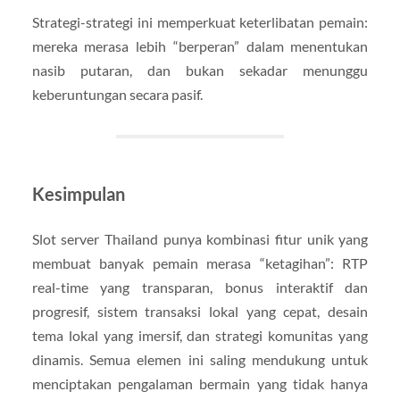
Strategi-strategi ini memperkuat keterlibatan pemain:
mereka merasa lebih “berperan” dalam menentukan
nasib putaran, dan bukan sekadar menunggu
keberuntungan secara pasif.
Kesimpulan
Slot server Thailand punya kombinasi fitur unik yang
membuat banyak pemain merasa “ketagihan”: RTP
real-time yang transparan, bonus interaktif dan
progresif, sistem transaksi lokal yang cepat, desain
tema lokal yang imersif, dan strategi komunitas yang
dinamis. Semua elemen ini saling mendukung untuk
menciptakan pengalaman bermain yang tidak hanya