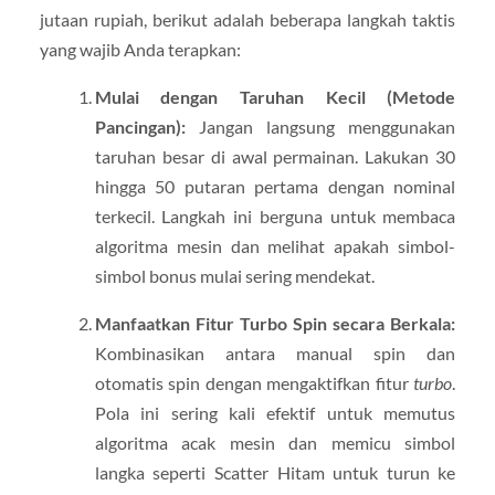
jutaan rupiah, berikut adalah beberapa langkah taktis
yang wajib Anda terapkan:
Mulai dengan Taruhan Kecil (Metode
Pancingan):
Jangan langsung menggunakan
taruhan besar di awal permainan. Lakukan 30
hingga 50 putaran pertama dengan nominal
terkecil. Langkah ini berguna untuk membaca
algoritma mesin dan melihat apakah simbol-
simbol bonus mulai sering mendekat.
Manfaatkan Fitur Turbo Spin secara Berkala:
Kombinasikan antara manual spin dan
otomatis spin dengan mengaktifkan fitur
turbo
.
Pola ini sering kali efektif untuk memutus
algoritma acak mesin dan memicu simbol
langka seperti Scatter Hitam untuk turun ke