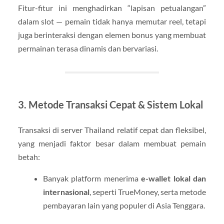
Fitur-fitur ini menghadirkan “lapisan petualangan”
dalam slot — pemain tidak hanya memutar reel, tetapi
juga berinteraksi dengan elemen bonus yang membuat
permainan terasa dinamis dan bervariasi.
3. Metode Transaksi Cepat & Sistem Lokal
Transaksi di server Thailand relatif cepat dan fleksibel,
yang menjadi faktor besar dalam membuat pemain
betah:
Banyak platform menerima
e-wallet lokal dan
internasional
, seperti TrueMoney, serta metode
pembayaran lain yang populer di Asia Tenggara.