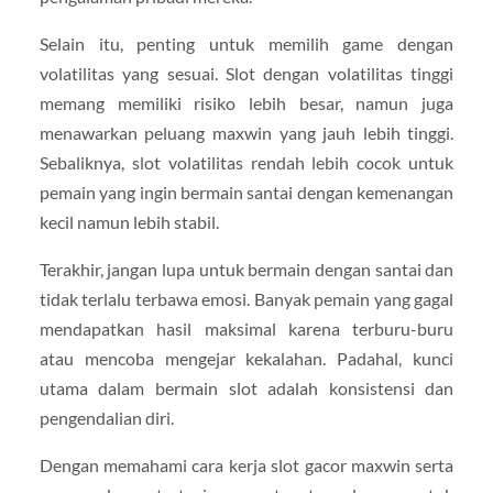
Selain itu, penting untuk memilih game dengan
volatilitas yang sesuai. Slot dengan volatilitas tinggi
memang memiliki risiko lebih besar, namun juga
menawarkan peluang maxwin yang jauh lebih tinggi.
Sebaliknya, slot volatilitas rendah lebih cocok untuk
pemain yang ingin bermain santai dengan kemenangan
kecil namun lebih stabil.
Terakhir, jangan lupa untuk bermain dengan santai dan
tidak terlalu terbawa emosi. Banyak pemain yang gagal
mendapatkan hasil maksimal karena terburu-buru
atau mencoba mengejar kekalahan. Padahal, kunci
utama dalam bermain slot adalah konsistensi dan
pengendalian diri.
Dengan memahami cara kerja slot gacor maxwin serta