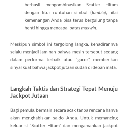
berhasil mengombinasikan Scatter Hitam
dengan fitur runtuhan simbol (
tumble
), nilai
kemenangan Anda bisa terus bergulung tanpa
henti hingga mencapai batas
maxwin
.
Meskipun simbol ini tergolong langka, kehadirannya
selalu menjadi jaminan bahwa mesin tersebut sedang
dalam performa terbaik atau “gacor”, memberikan
sinyal kuat bahwa jackpot jutaan sudah di depan mata.
Langkah Taktis dan Strategi Tepat Menuju
Jackpot Jutaan
Bagi pemula, bermain secara acak tanpa rencana hanya
akan menghabiskan saldo Anda. Untuk memancing
keluar si “Scatter Hitam” dan mengamankan jackpot