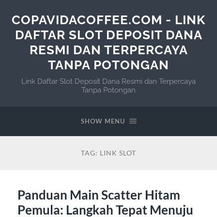
COPAVIDACOFFEE.COM - LINK
DAFTAR SLOT DEPOSIT DANA
RESMI DAN TERPERCAYA
TANPA POTONGAN
Link Daftar Slot Deposit Dana Resmi dan Terpercaya
Tanpa Potongan
SHOW MENU
TAG:
LINK SLOT
Panduan Main Scatter Hitam
Pemula: Langkah Tepat Menuju