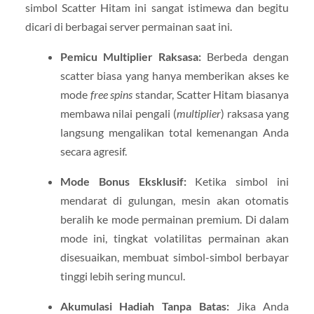
simbol Scatter Hitam ini sangat istimewa dan begitu
dicari di berbagai server permainan saat ini.
Pemicu Multiplier Raksasa:
Berbeda dengan
scatter biasa yang hanya memberikan akses ke
mode
free spins
standar, Scatter Hitam biasanya
membawa nilai pengali (
multiplier
) raksasa yang
langsung mengalikan total kemenangan Anda
secara agresif.
Mode Bonus Eksklusif:
Ketika simbol ini
mendarat di gulungan, mesin akan otomatis
beralih ke mode permainan premium. Di dalam
mode ini, tingkat volatilitas permainan akan
disesuaikan, membuat simbol-simbol berbayar
tinggi lebih sering muncul.
Akumulasi Hadiah Tanpa Batas:
Jika Anda