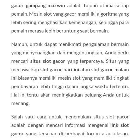
gacor gampang maxwin
adalah tujuan utama setiap
pemain. Mesin slot yang gacor memiliki algoritma yang
lebih sering menghasilkan kemenangan, sehingga para
pemain merasa lebih beruntung saat bermain.
Namun, untuk dapat menikmati pengalaman bermain
yang menyenangkan dan menguntungkan, Anda perlu
mencari
situs slot gacor
yang terpercaya. Situs yang
menawarkan
slot gacor hari ini
atau
slot gacor malam
ini
biasanya memiliki mesin slot yang memiliki tingkat
pembayaran lebih tinggi dalam jangka waktu tertentu.
Hal ini tentu akan meningkatkan peluang Anda untuk
menang.
Salah satu cara untuk menemukan situs slot gacor
adalah dengan mencari informasi mengenai
link slot
gacor
yang tersebar di berbagai forum atau ulasan.