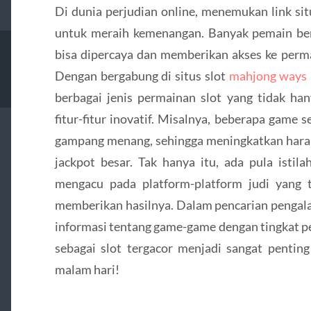
Di dunia perjudian online, menemukan link sit
untuk meraih kemenangan. Banyak pemain ber
bisa dipercaya dan memberikan akses ke perm
Dengan bergabung di situs slot
mahjong ways
berbagai jenis permainan slot yang tidak ha
fitur-fitur inovatif. Misalnya, beberapa game s
gampang menang, sehingga meningkatkan har
jackpot besar. Tak hanya itu, ada pula istila
mengacu pada platform-platform judi yang 
memberikan hasilnya. Dalam pencarian pengal
informasi tentang game-game dengan tingkat pe
sebagai slot tergacor menjadi sangat penting
malam hari!