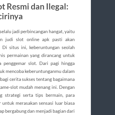
 Resmi dan Ilegal:
cirinya
selalu jadi perbincangan hangat, yaitu
n judi slot online apk pasti akan
Di situs ini, keberuntungan seolah
nis permainan yang dirancang untuk
penggemar slot. Dari pagi hingga
untuk mencoba keberuntunganmu dalam
rbagi cerita sukses tentang bagaimana
game-slot mudah menang ini. Dengan
g strategi serta tips bermain, para
r untuk merasakan sensasi luar biasa
ap bergabung dan menjadi bagian dari