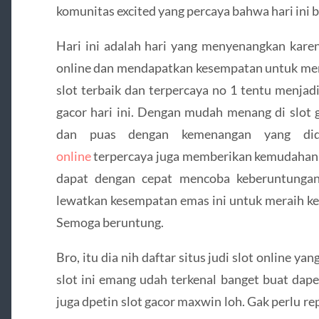
komunitas excited yang percaya bahwa hari ini b
Hari ini adalah hari yang menyenangkan karen
online dan mendapatkan kesempatan untuk mem
slot terbaik dan terpercaya no 1 tentu menjadi
gacor hari ini. Dengan mudah menang di slot g
dan puas dengan kemenangan yang did
online
terpercaya juga memberikan kemudahan 
dapat dengan cepat mencoba keberuntungan 
lewatkan kesempatan emas ini untuk meraih kem
Semoga beruntung.
Bro, itu dia nih daftar situs judi slot online 
slot ini emang udah terkenal banget buat dapet
juga dpetin slot gacor maxwin loh. Gak perlu rep