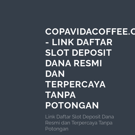
COPAVIDACOFFEE.
- LINK DAFTAR
SLOT DEPOSIT
DANA RESMI
DAN
TERPERCAYA
TANPA
POTONGAN
Link Daftar Slot Deposit Dana
Resmi dan Terpercaya Tanpa
Potongan