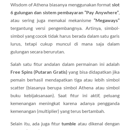
Wisdom of Athena biasanya menggunakan format
slot
6 gulungan dan sistem pembayaran “Pay Anywhere”
,
atau sering juga memakai mekanisme
“Megaways”
tergantung versi pengembangnya. Artinya, simbol-
simbol yang cocok tidak harus berada dalam satu garis
lurus, tetapi cukup muncul di mana saja dalam
gulungan secara berurutan.
Salah satu fitur andalan dalam permainan ini adalah
Free Spins (Putaran Gratis)
yang bisa didapatkan jika
pemain berhasil mendapatkan tiga atau lebih simbol
scatter (biasanya berupa simbol Athena atau simbol
buku kebijaksanaan). Saat fitur ini aktif, peluang
kemenangan meningkat karena adanya pengganda
kemenangan (multiplier) yang terus bertambah.
Selain itu, ada juga fitur
tumble
atau dikenal dengan