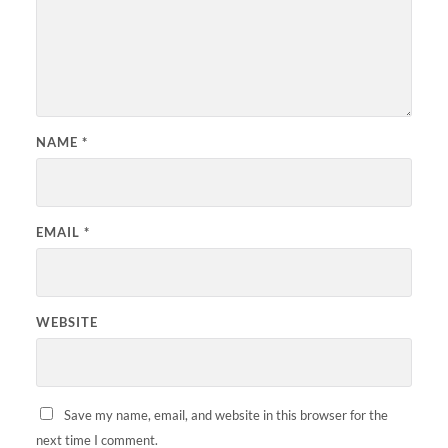
NAME
*
EMAIL
*
WEBSITE
Save my name, email, and website in this browser for the
next time I comment.