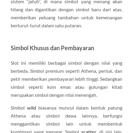
sistem “jatuh”, di mana simbol yang menang akan
hilang dan digantikan dengan simbol baru dari atas,
memberikan peluang tambahan untuk kemenangan
berturut-turut dalam satu putaran.
Simbol Khusus dan Pembayaran
Slot ini memiliki berbagai simbol dengan nilai yang
berbeda. Simbol premium seperti Athena, perisai, dan
petir memberikan pembayaran lebih tinggi. Sedangkan
simbol seperti koin emas atau gulungan kitab
merupakan simbol dengan nilai menengah.
Simbol
wild
biasanya muncul dalam bentuk patung
Athena atau simbol dewa lainnya, berfungsi
menggantikan simbol lain untuk membentuk
kombinasi yang menang. Simbol
scatter
, di sisi lain,