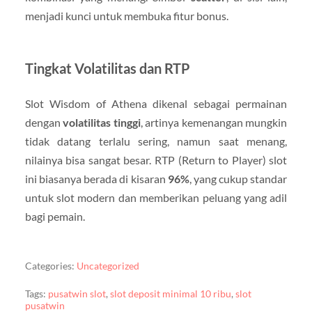
menjadi kunci untuk membuka fitur bonus.
Tingkat Volatilitas dan RTP
Slot Wisdom of Athena dikenal sebagai permainan
dengan
volatilitas tinggi
, artinya kemenangan mungkin
tidak datang terlalu sering, namun saat menang,
nilainya bisa sangat besar. RTP (Return to Player) slot
ini biasanya berada di kisaran
96%
, yang cukup standar
untuk slot modern dan memberikan peluang yang adil
bagi pemain.
Categories:
Uncategorized
Tags:
pusatwin slot
,
slot deposit minimal 10 ribu
,
slot
pusatwin