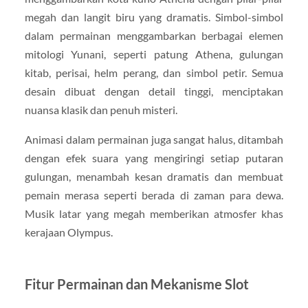
megah dan langit biru yang dramatis. Simbol-simbol
dalam permainan menggambarkan berbagai elemen
mitologi Yunani, seperti patung Athena, gulungan
kitab, perisai, helm perang, dan simbol petir. Semua
desain dibuat dengan detail tinggi, menciptakan
nuansa klasik dan penuh misteri.
Animasi dalam permainan juga sangat halus, ditambah
dengan efek suara yang mengiringi setiap putaran
gulungan, menambah kesan dramatis dan membuat
pemain merasa seperti berada di zaman para dewa.
Musik latar yang megah memberikan atmosfer khas
kerajaan Olympus.
Fitur Permainan dan Mekanisme Slot