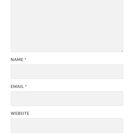
NAME
*
EMAIL
*
WEBSITE