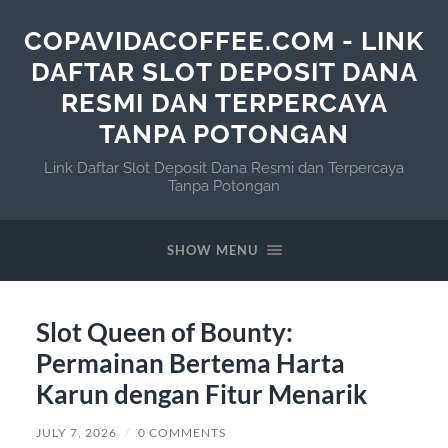
COPAVIDACOFFEE.COM - LINK
DAFTAR SLOT DEPOSIT DANA
RESMI DAN TERPERCAYA
TANPA POTONGAN
Link Daftar Slot Deposit Dana Resmi dan Terpercaya
Tanpa Potongan
SHOW MENU
Slot Queen of Bounty:
Permainan Bertema Harta
Karun dengan Fitur Menarik
JULY 7, 2026
/
0 COMMENTS