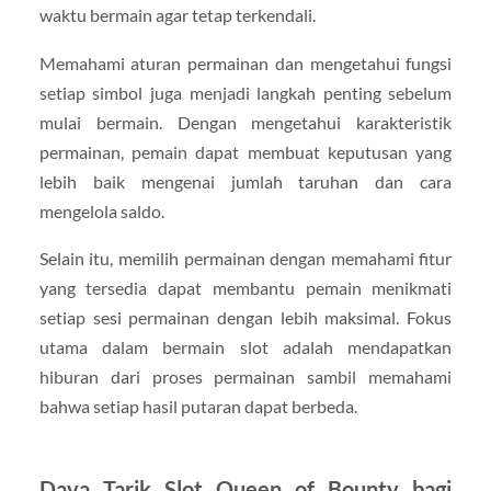
waktu bermain agar tetap terkendali.
Memahami aturan permainan dan mengetahui fungsi
setiap simbol juga menjadi langkah penting sebelum
mulai bermain. Dengan mengetahui karakteristik
permainan, pemain dapat membuat keputusan yang
lebih baik mengenai jumlah taruhan dan cara
mengelola saldo.
Selain itu, memilih permainan dengan memahami fitur
yang tersedia dapat membantu pemain menikmati
setiap sesi permainan dengan lebih maksimal. Fokus
utama dalam bermain slot adalah mendapatkan
hiburan dari proses permainan sambil memahami
bahwa setiap hasil putaran dapat berbeda.
Daya Tarik Slot Queen of Bounty bagi