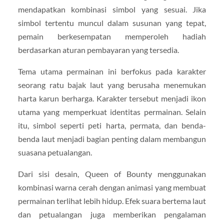
mendapatkan kombinasi simbol yang sesuai. Jika
simbol tertentu muncul dalam susunan yang tepat,
pemain berkesempatan memperoleh hadiah
berdasarkan aturan pembayaran yang tersedia.
Tema utama permainan ini berfokus pada karakter
seorang ratu bajak laut yang berusaha menemukan
harta karun berharga. Karakter tersebut menjadi ikon
utama yang memperkuat identitas permainan. Selain
itu, simbol seperti peti harta, permata, dan benda-
benda laut menjadi bagian penting dalam membangun
suasana petualangan.
Dari sisi desain, Queen of Bounty menggunakan
kombinasi warna cerah dengan animasi yang membuat
permainan terlihat lebih hidup. Efek suara bertema laut
dan petualangan juga memberikan pengalaman