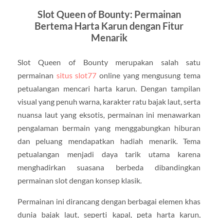
Slot Queen of Bounty: Permainan
Bertema Harta Karun dengan Fitur
Menarik
Slot Queen of Bounty merupakan salah satu
permainan
situs slot77
online yang mengusung tema
petualangan mencari harta karun. Dengan tampilan
visual yang penuh warna, karakter ratu bajak laut, serta
nuansa laut yang eksotis, permainan ini menawarkan
pengalaman bermain yang menggabungkan hiburan
dan peluang mendapatkan hadiah menarik. Tema
petualangan menjadi daya tarik utama karena
menghadirkan suasana berbeda dibandingkan
permainan slot dengan konsep klasik.
Permainan ini dirancang dengan berbagai elemen khas
dunia bajak laut, seperti kapal, peta harta karun,