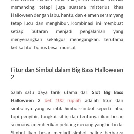
memancing, tetapi juga suasana misterius khas
Halloween dengan labu, hantu, dan elemen seram yang
tetap lucu dan menghibur. Kombinasi ini membuat
setiap putaran menjadi pengalaman yang
menyenangkan sekaligus menegangkan, terutama
ketika fitur bonus besar muncul.
Fitur dan Simbol dalam Big Bass Halloween
2
Salah satu daya tarik utama dari
Slot Big Bass
Halloween 2
bet 100 rupiah
adalah fitur dan
simbolnya yang variatif. Simbol-simbol seperti labu,
topi penyihir, tongkat sihir, dan tentunya ikan besar,
semuanya memberikan peluang menang yang berbeda.
Simbol ikan besar menjadi simbol paling berharga