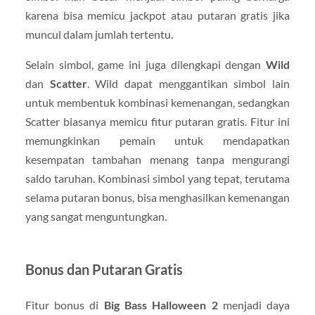
karena bisa memicu jackpot atau putaran gratis jika
muncul dalam jumlah tertentu.
Selain simbol, game ini juga dilengkapi dengan
Wild
dan
Scatter
. Wild dapat menggantikan simbol lain
untuk membentuk kombinasi kemenangan, sedangkan
Scatter biasanya memicu fitur putaran gratis. Fitur ini
memungkinkan pemain untuk mendapatkan
kesempatan tambahan menang tanpa mengurangi
saldo taruhan. Kombinasi simbol yang tepat, terutama
selama putaran bonus, bisa menghasilkan kemenangan
yang sangat menguntungkan.
Bonus dan Putaran Gratis
Fitur bonus di
Big Bass Halloween 2
menjadi daya