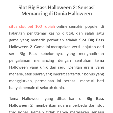
Slot Big Bass Halloween 2: Sensasi
Memancing di Dunia Halloween
situs slot bet 100 rupiah
online semakin populer di
kalangan penggemar kasino digital, dan salah satu
game yang menarik perhatian adalah
Slot Big Bass
Halloween 2
. Game ini merupakan versi lanjutan dari
seri Big Bass sebelumnya, yang menghadirkan
pengalaman memancing dengan sentuhan tema
Halloween yang unik dan seru. Dengan grafis yang
menarik, efek suara yang imersif, serta fitur bonus yang
menggiurkan, permainan ini berhasil mencuri hati
banyak pemain di seluruh dunia.
Tema Halloween yang dihadirkan di
Big Bass
Halloween 2
memberikan nuansa berbeda dari slot
tradisional. Pemain tidak hanya merasakan sensasi