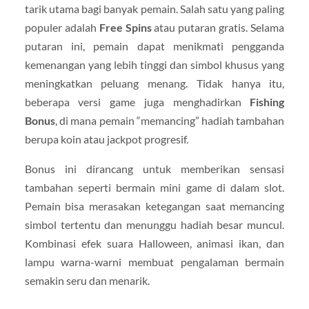
tarik utama bagi banyak pemain. Salah satu yang paling
populer adalah
Free Spins
atau putaran gratis. Selama
putaran ini, pemain dapat menikmati pengganda
kemenangan yang lebih tinggi dan simbol khusus yang
meningkatkan peluang menang. Tidak hanya itu,
beberapa versi game juga menghadirkan
Fishing
Bonus
, di mana pemain “memancing” hadiah tambahan
berupa koin atau jackpot progresif.
Bonus ini dirancang untuk memberikan sensasi
tambahan seperti bermain mini game di dalam slot.
Pemain bisa merasakan ketegangan saat memancing
simbol tertentu dan menunggu hadiah besar muncul.
Kombinasi efek suara Halloween, animasi ikan, dan
lampu warna-warni membuat pengalaman bermain
semakin seru dan menarik.