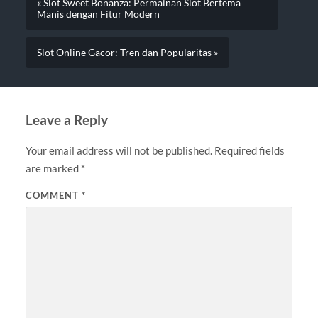
« Slot Sweet Bonanza: Permainan Slot Bertema
Manis dengan Fitur Modern
Slot Online Gacor: Tren dan Popularitas »
Leave a Reply
Your email address will not be published.
Required fields
are marked
*
COMMENT
*