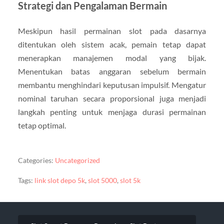
Strategi dan Pengalaman Bermain
Meskipun hasil permainan slot pada dasarnya
ditentukan oleh sistem acak, pemain tetap dapat
menerapkan manajemen modal yang bijak.
Menentukan batas anggaran sebelum bermain
membantu menghindari keputusan impulsif. Mengatur
nominal taruhan secara proporsional juga menjadi
langkah penting untuk menjaga durasi permainan
tetap optimal.
Categories:
Uncategorized
Tags:
link slot depo 5k
,
slot 5000
,
slot 5k