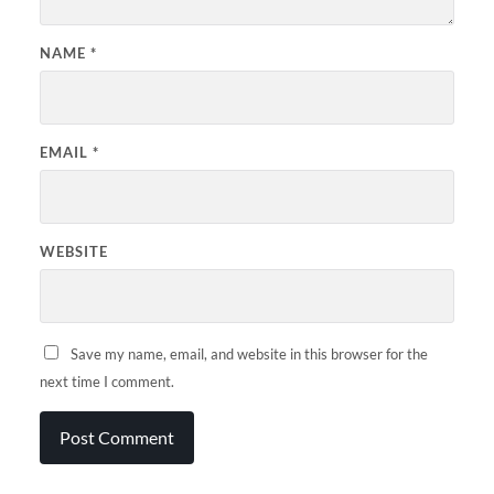
NAME
*
EMAIL
*
WEBSITE
Save my name, email, and website in this browser for the
next time I comment.