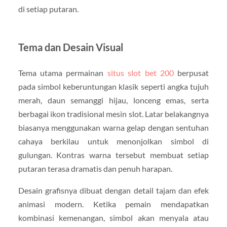
di setiap putaran.
Tema dan Desain Visual
Tema utama permainan
situs slot bet 200
berpusat
pada simbol keberuntungan klasik seperti angka tujuh
merah, daun semanggi hijau, lonceng emas, serta
berbagai ikon tradisional mesin slot. Latar belakangnya
biasanya menggunakan warna gelap dengan sentuhan
cahaya berkilau untuk menonjolkan simbol di
gulungan. Kontras warna tersebut membuat setiap
putaran terasa dramatis dan penuh harapan.
Desain grafisnya dibuat dengan detail tajam dan efek
animasi modern. Ketika pemain mendapatkan
kombinasi kemenangan, simbol akan menyala atau