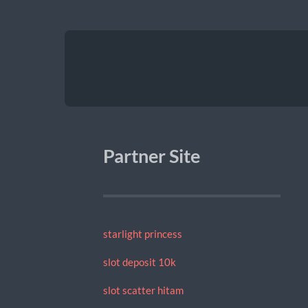
Partner Site
starlight princess
slot deposit 10k
slot scatter hitam