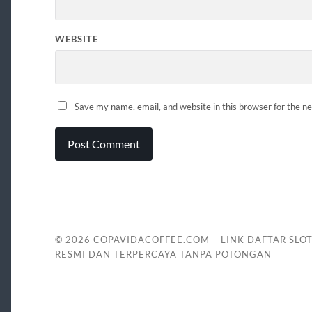
WEBSITE
Save my name, email, and website in this browser for the n
© 2026
COPAVIDACOFFEE.COM – LINK DAFTAR SLO
RESMI DAN TERPERCAYA TANPA POTONGAN