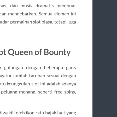
emas, dan musik dramatis membuat
dan mendebarkan. Semua elemen ini
dar permainan slot biasa, tetapi juga
lot Queen of Bounty
5 gulungan dengan beberapa garis
gatur jumlah taruhan sesuai dengan
atu keunggulan slot ini adalah adanya
peluang menang, seperti free spins,
iwakili oleh ikon ratu bajak laut yang