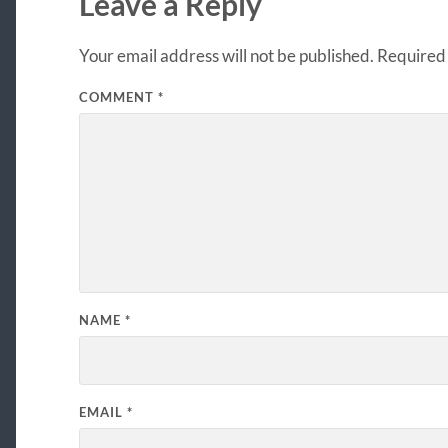
Leave a Reply
Your email address will not be published.
Required 
COMMENT
*
NAME
*
EMAIL
*