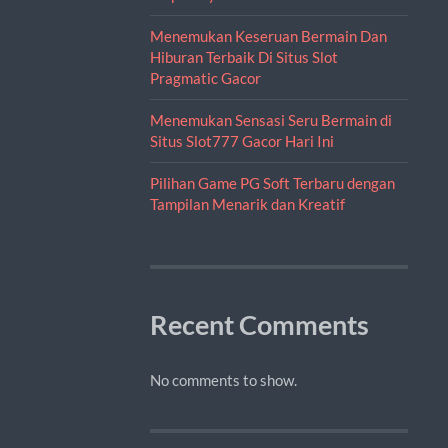
Menemukan Keseruan Bermain Dan
Hiburan Terbaik Di Situs Slot
Pragmatic Gacor
Menemukan Sensasi Seru Bermain di
Situs Slot777 Gacor Hari Ini
Pilihan Game PG Soft Terbaru dengan
Tampilan Menarik dan Kreatif
Recent Comments
No comments to show.