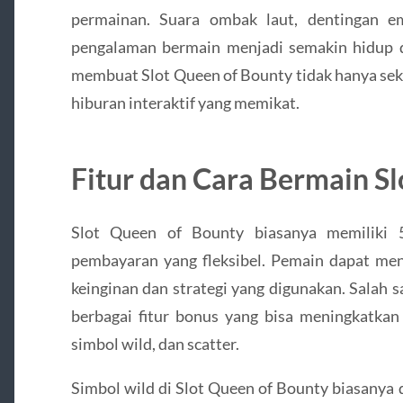
permainan. Suara ombak laut, dentingan 
pengalaman bermain menjadi semakin hidup 
membuat Slot Queen of Bounty tidak hanya seka
hiburan interaktif yang memikat.
Fitur dan Cara Bermain S
Slot Queen of Bounty biasanya memiliki 
pembayaran yang fleksibel. Pemain dapat men
keinginan dan strategi yang digunakan. Salah s
berbagai fitur bonus yang bisa meningkatkan 
simbol wild, dan scatter.
Simbol wild di Slot Queen of Bounty biasanya d