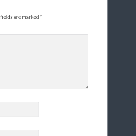
fields are marked
*