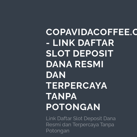
COPAVIDACOFFEE.
- LINK DAFTAR
SLOT DEPOSIT
DANA RESMI
DAN
TERPERCAYA
TANPA
POTONGAN
Link Daftar Slot Deposit Dana
Resmi dan Terpercaya Tanpa
Potongan