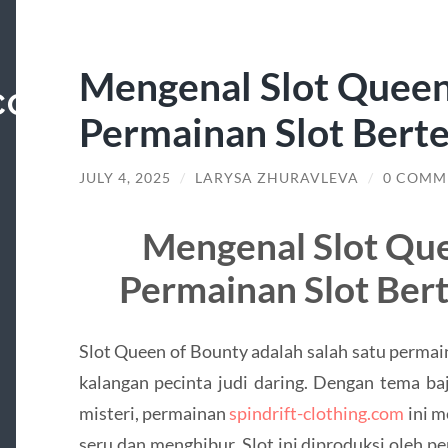
Mengenal Slot Queen
COM
Permainan Slot Bert
JULY 4, 2025
/
LARYSA ZHURAVLEVA
/
0 COMM
Mengenal Slot Que
Permainan Slot Ber
Slot Queen of Bounty adalah salah satu permain
kalangan pecinta judi daring. Dengan tema ba
misteri, permainan
spindrift-clothing.com
ini 
seru dan menghibur. Slot ini diproduksi oleh 