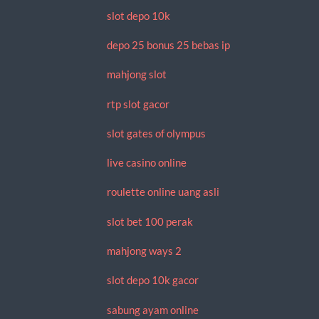
slot depo 10k
depo 25 bonus 25 bebas ip
mahjong slot
rtp slot gacor
slot gates of olympus
live casino online
roulette online uang asli
slot bet 100 perak
mahjong ways 2
slot depo 10k gacor
sabung ayam online