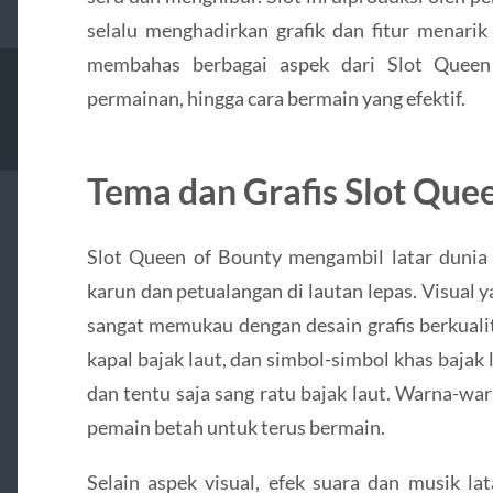
selalu menghadirkan grafik dan fitur menarik
membahas berbagai aspek dari Slot Queen 
permainan, hingga cara bermain yang efektif.
Tema dan Grafis Slot Que
Slot Queen of Bounty mengambil latar dunia 
karun dan petualangan di lautan lepas. Visual 
sangat memukau dengan desain grafis berkualit
kapal bajak laut, dan simbol-simbol khas bajak 
dan tentu saja sang ratu bajak laut. Warna-w
pemain betah untuk terus bermain.
Selain aspek visual, efek suara dan musik l