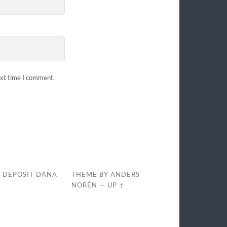
ext time I comment.
T DEPOSIT DANA
THEME BY
ANDERS
NORÉN
—
UP ↑