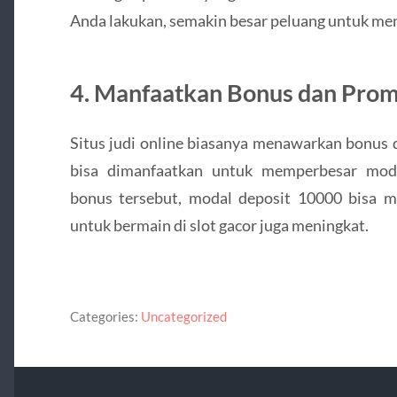
Anda lakukan, semakin besar peluang untuk m
4. Manfaatkan Bonus dan Pro
Situs judi online biasanya menawarkan bonus d
bisa dimanfaatkan untuk memperbesar mod
bonus tersebut, modal deposit 10000 bisa me
untuk bermain di slot gacor juga meningkat.
Categories:
Uncategorized