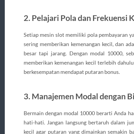
2. Pelajari Pola dan Frekuens
Setiap mesin slot memiliki pola pembayaran y
sering memberikan kemenangan kecil, dan a
besar tapi jarang. Dengan modal 10000, seba
memberikan kemenangan kecil terlebih dahulu
berkesempatan mendapat putaran bonus.
3. Manajemen Modal dengan Bi
Bermain dengan modal 10000 berarti Anda ha
hati-hati. Jangan langsung bertaruh dalam ju
kecil agar putaran yang dimainkan semakin b