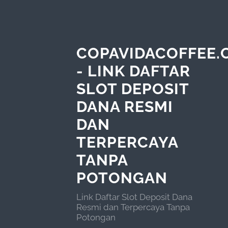
COPAVIDACOFFEE.
- LINK DAFTAR
SLOT DEPOSIT
DANA RESMI
DAN
TERPERCAYA
TANPA
POTONGAN
Link Daftar Slot Deposit Dana
Resmi dan Terpercaya Tanpa
Potongan