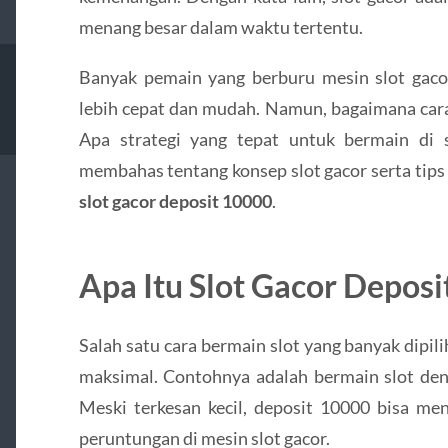
menang besar dalam waktu tertentu.
Banyak pemain yang berburu mesin slot gac
lebih cepat dan mudah. Namun, bagaimana cara
Apa strategi yang tepat untuk bermain di sl
membahas tentang konsep slot gacor serta tip
slot gacor deposit 10000
.
Apa Itu Slot Gacor Depos
Salah satu cara bermain slot yang banyak dipili
maksimal. Contohnya adalah bermain slot de
Meski terkesan kecil, deposit 10000 bisa me
peruntungan di mesin slot gacor.