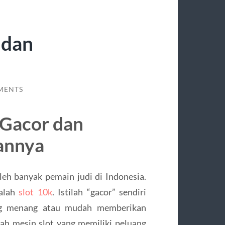
 dan
MENTS
 Gacor dan
annya
leh banyak pemain judi di Indonesia.
dalah
slot 10k
. Istilah “gacor” sendiri
ring menang atau mudah memberikan
lah mesin slot yang memiliki peluang