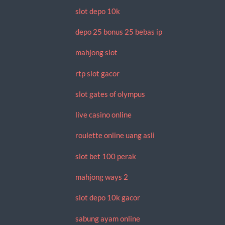
slot depo 10k
depo 25 bonus 25 bebas ip
mahjong slot
rtp slot gacor
slot gates of olympus
live casino online
roulette online uang asli
slot bet 100 perak
mahjong ways 2
slot depo 10k gacor
sabung ayam online