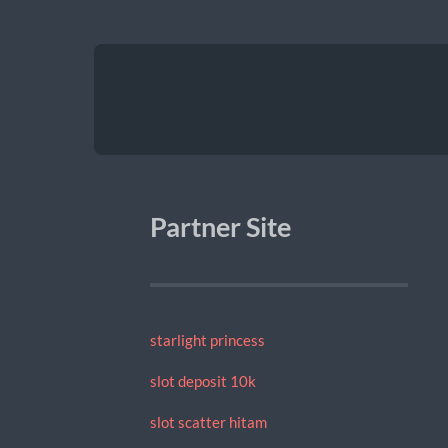
Partner Site
starlight princess
slot deposit 10k
slot scatter hitam