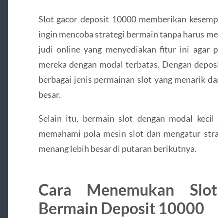
Slot gacor deposit 10000 memberikan kesem
ingin mencoba strategi bermain tanpa harus me
judi online yang menyediakan fitur ini agar
mereka dengan modal terbatas. Dengan deposit
berbagai jenis permainan slot yang menarik 
besar.
Selain itu, bermain slot dengan modal keci
memahami pola mesin slot dan mengatur stra
menang lebih besar di putaran berikutnya.
Cara Menemukan Slot
Bermain Deposit 10000