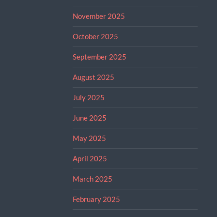
November 2025
October 2025
September 2025
August 2025
July 2025
June 2025
May 2025
April 2025
March 2025
February 2025