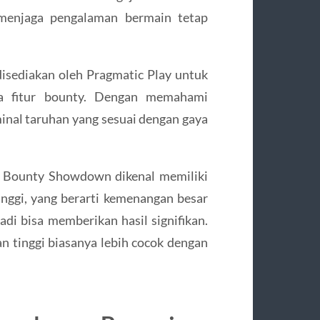
 menjaga pengalaman bermain tetap
disediakan oleh
Pragmatic Play
untuk
a fitur bounty. Dengan memahami
al taruhan yang sesuai dengan gaya
ld Bounty Showdown dikenal memiliki
inggi, yang berarti kemenangan besar
jadi bisa memberikan hasil signifikan.
n tinggi biasanya lebih cocok dengan