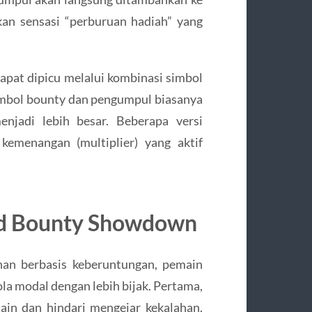
kan sensasi “perburuan hadiah” yang
apat dipicu melalui kombinasi simbol
imbol bounty dan pengumpul biasanya
njadi lebih besar. Beberapa versi
emenangan (multiplier) yang aktif
ild Bounty Showdown
nan berbasis keberuntungan, pemain
la modal dengan lebih bijak. Pertama,
in dan hindari mengejar kekalahan.