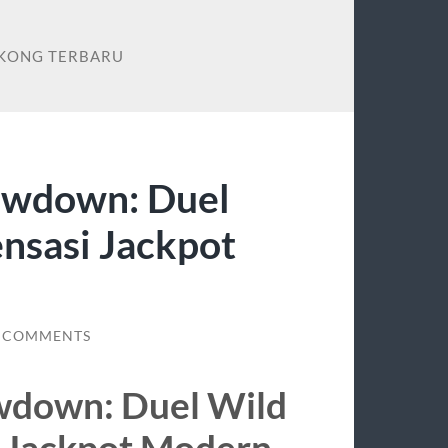
GKONG TERBARU
owdown: Duel
nsasi Jackpot
 COMMENTS
wdown: Duel Wild
i Jackpot Modern