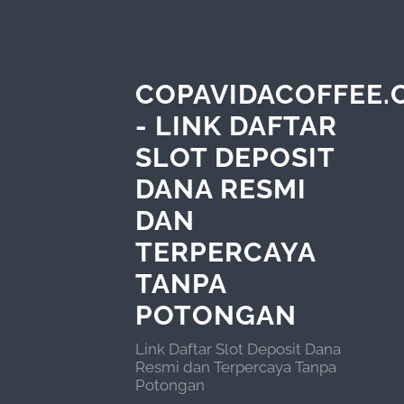
COPAVIDACOFFEE.
- LINK DAFTAR
SLOT DEPOSIT
DANA RESMI
DAN
TERPERCAYA
TANPA
POTONGAN
Link Daftar Slot Deposit Dana
Resmi dan Terpercaya Tanpa
Potongan