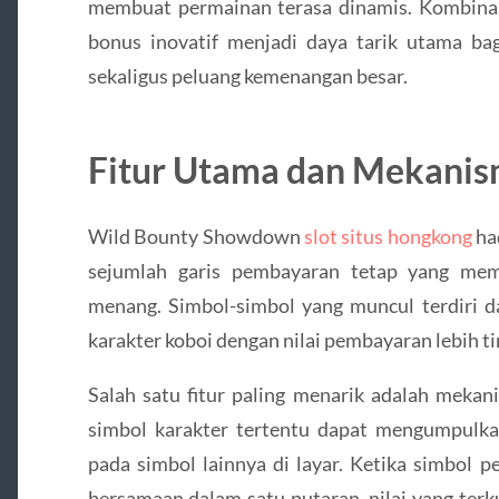
membuat permainan terasa dinamis. Kombina
bonus inovatif menjadi daya tarik utama b
sekaligus peluang kemenangan besar.
Fitur Utama dan Mekani
Wild Bounty Showdown
slot situs hongkong
had
sejumlah garis pembayaran tetap yang mem
menang. Simbol-simbol yang muncul terdiri da
karakter koboi dengan nilai pembayaran lebih ti
Salah satu fitur paling menarik adalah meka
simbol karakter tertentu dapat mengumpulkan
pada simbol lainnya di layar. Ketika simbol
bersamaan dalam satu putaran, nilai yang ter