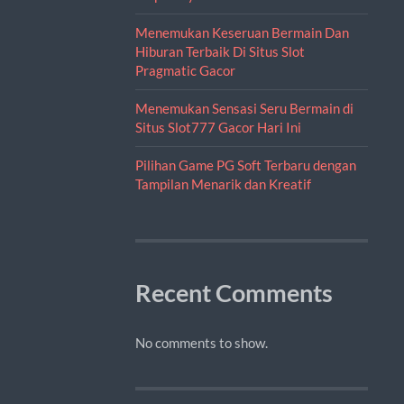
Menemukan Keseruan Bermain Dan
Hiburan Terbaik Di Situs Slot
Pragmatic Gacor
Menemukan Sensasi Seru Bermain di
Situs Slot777 Gacor Hari Ini
Pilihan Game PG Soft Terbaru dengan
Tampilan Menarik dan Kreatif
Recent Comments
No comments to show.