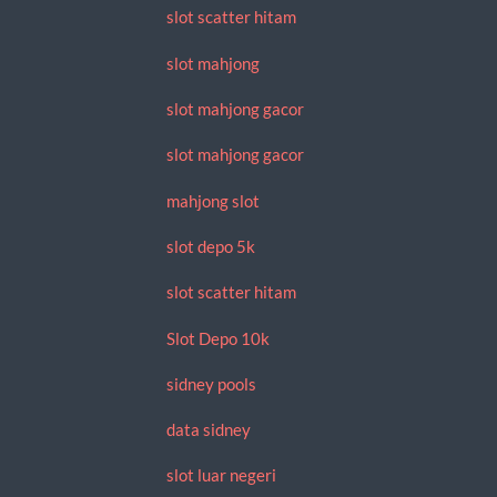
slot scatter hitam
slot mahjong
slot mahjong gacor
slot mahjong gacor
mahjong slot
slot depo 5k
slot scatter hitam
Slot Depo 10k
sidney pools
data sidney
slot luar negeri