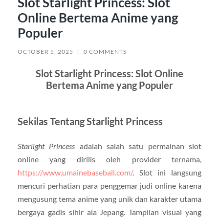
Slot Starlight Princess: Slot
Online Bertema Anime yang
Populer
OCTOBER 5, 2025
/
0 COMMENTS
Slot Starlight Princess: Slot Online
Bertema Anime yang Populer
Sekilas Tentang Starlight Princess
Starlight Princess
adalah salah satu permainan slot
online yang dirilis oleh provider ternama,
https://www.umainebaseball.com/
. Slot ini langsung
mencuri perhatian para penggemar judi online karena
mengusung tema anime yang unik dan karakter utama
bergaya gadis sihir ala Jepang. Tampilan visual yang