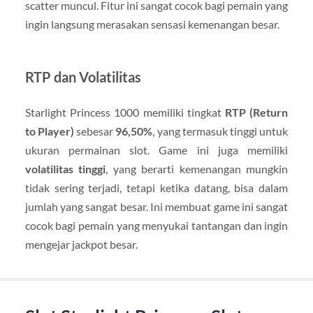
scatter muncul. Fitur ini sangat cocok bagi pemain yang
ingin langsung merasakan sensasi kemenangan besar.
RTP dan Volatilitas
Starlight Princess 1000 memiliki tingkat
RTP (Return
to Player)
sebesar
96,50%
, yang termasuk tinggi untuk
ukuran permainan slot. Game ini juga memiliki
volatilitas tinggi
, yang berarti kemenangan mungkin
tidak sering terjadi, tetapi ketika datang, bisa dalam
jumlah yang sangat besar. Ini membuat game ini sangat
cocok bagi pemain yang menyukai tantangan dan ingin
mengejar jackpot besar.