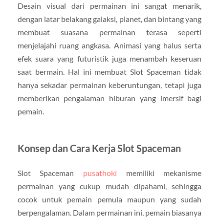
Desain visual dari permainan ini sangat menarik,
dengan latar belakang galaksi, planet, dan bintang yang
membuat suasana permainan terasa seperti
menjelajahi ruang angkasa. Animasi yang halus serta
efek suara yang futuristik juga menambah keseruan
saat bermain. Hal ini membuat Slot Spaceman tidak
hanya sekadar permainan keberuntungan, tetapi juga
memberikan pengalaman hiburan yang imersif bagi
pemain.
Konsep dan Cara Kerja Slot Spaceman
Slot Spaceman
pusathoki
memiliki mekanisme
permainan yang cukup mudah dipahami, sehingga
cocok untuk pemain pemula maupun yang sudah
berpengalaman. Dalam permainan ini, pemain biasanya