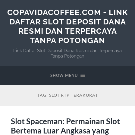
COPAVIDACOFFEE.COM - LINK
DAFTAR SLOT DEPOSIT DANA
RESMI DAN TERPERCAYA
TANPA POTONGAN
Link Daftar Slot Deposit Dana Resmi dan Terpercaya
Tanpa Potongan
SHOW MENU
TAG:
SLOT RTP TERAKURAT
Slot Spaceman: Permainan Slot
Bertema Luar Angkasa yang