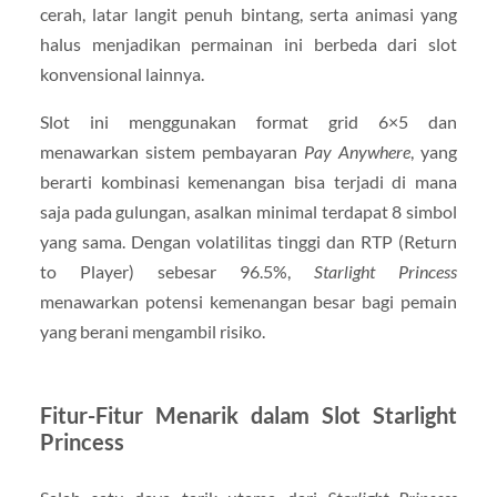
cerah, latar langit penuh bintang, serta animasi yang
halus menjadikan permainan ini berbeda dari slot
konvensional lainnya.
Slot ini menggunakan format grid 6×5 dan
menawarkan sistem pembayaran
Pay Anywhere
, yang
berarti kombinasi kemenangan bisa terjadi di mana
saja pada gulungan, asalkan minimal terdapat 8 simbol
yang sama. Dengan volatilitas tinggi dan RTP (Return
to Player) sebesar 96.5%,
Starlight Princess
menawarkan potensi kemenangan besar bagi pemain
yang berani mengambil risiko.
Fitur-Fitur Menarik dalam Slot Starlight
Princess