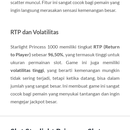
scatter muncul. Fitur ini sangat cocok bagi pemain yang
ingin langsung merasakan sensasi kemenangan besar.
RTP dan Volatilitas
Starlight Princess 1000 memiliki tingkat
RTP (Return
to Player)
sebesar
96,50%
, yang termasuk tinggi untuk
ukuran permainan slot. Game ini juga memiliki
volatilitas tinggi
, yang berarti kemenangan mungkin
tidak sering terjadi, tetapi ketika datang, bisa dalam
jumlah yang sangat besar. Ini membuat game ini sangat
cocok bagi pemain yang menyukai tantangan dan ingin
mengejar jackpot besar.