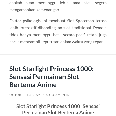
apakah akan menunggu lebih lama atau segera
mengamankan kemenangan.
Faktor psikologis ini membuat Slot Spaceman terasa
lebih interaktif dibandingkan slot tradisional. Pemain
tidak hanya menunggu hasil secara pasif, tetapi juga
harus mengambil keputusan dalam waktu yang tepat.
Slot Starlight Princess 1000:
Sensasi Permainan Slot
Bertema Anime
OCTOBER 13, 2025
/
0 COMMENTS
Slot Starlight Princess 1000: Sensasi
Permainan Slot Bertema Anime