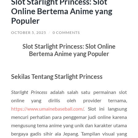
Slot Starlight Princess: Slot
Online Bertema Anime yang
Populer
OCTOBER 5, 2025
/
0 COMMENTS
Slot Starlight Princess: Slot Online
Bertema Anime yang Populer
Sekilas Tentang Starlight Princess
Starlight Princess
adalah salah satu permainan slot
online yang dirilis oleh provider ternama,
https://www.umainebaseball.com/
. Slot ini langsung
mencuri perhatian para penggemar judi online karena
mengusung tema anime yang unik dan karakter utama
bergaya gadis sihir ala Jepang. Tampilan visual yang