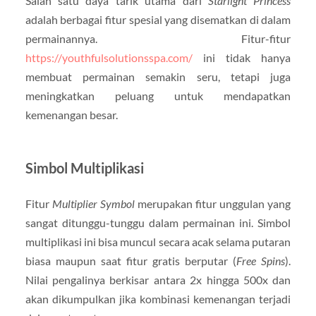
Salah satu daya tarik utama dari
Starlight Princess
adalah berbagai fitur spesial yang disematkan di dalam
permainannya. Fitur-fitur
https://youthfulsolutionsspa.com/
ini tidak hanya
membuat permainan semakin seru, tetapi juga
meningkatkan peluang untuk mendapatkan
kemenangan besar.
Simbol Multiplikasi
Fitur
Multiplier Symbol
merupakan fitur unggulan yang
sangat ditunggu-tunggu dalam permainan ini. Simbol
multiplikasi ini bisa muncul secara acak selama putaran
biasa maupun saat fitur gratis berputar (
Free Spins
).
Nilai pengalinya berkisar antara 2x hingga 500x dan
akan dikumpulkan jika kombinasi kemenangan terjadi