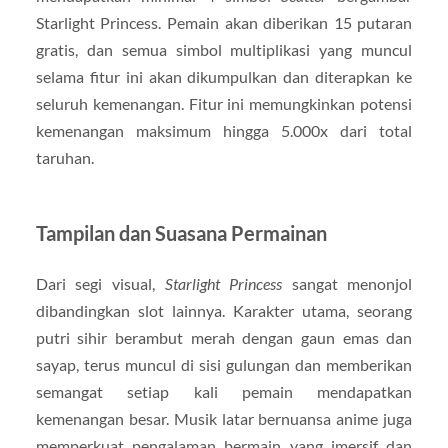
Starlight Princess. Pemain akan diberikan 15 putaran
gratis, dan semua simbol multiplikasi yang muncul
selama fitur ini akan dikumpulkan dan diterapkan ke
seluruh kemenangan. Fitur ini memungkinkan potensi
kemenangan maksimum hingga 5.000x dari total
taruhan.
Tampilan dan Suasana Permainan
Dari segi visual,
Starlight Princess
sangat menonjol
dibandingkan slot lainnya. Karakter utama, seorang
putri sihir berambut merah dengan gaun emas dan
sayap, terus muncul di sisi gulungan dan memberikan
semangat setiap kali pemain mendapatkan
kemenangan besar. Musik latar bernuansa anime juga
memperkuat pengalaman bermain yang imersif dan