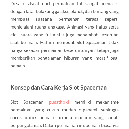
Desain visual dari permainan ini sangat menarik,
dengan latar belakang galaksi, planet, dan bintang yang
membuat suasana permainan terasa seperti
menjelajahi ruang angkasa. Animasi yang halus serta
efek suara yang futuristik juga menambah keseruan
saat bermain. Hal ini membuat Slot Spaceman tidak
hanya sekadar permainan keberuntungan, tetapi juga
memberikan pengalaman hiburan yang imersif bagi
pemain.
Konsep dan Cara Kerja Slot Spaceman
Slot Spaceman
pusathoki
memiliki mekanisme
permainan yang cukup mudah dipahami, sehingga
cocok untuk pemain pemula maupun yang sudah
berpengalaman. Dalam permainan ini, pemain biasanya