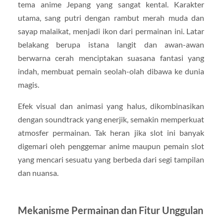
tema anime Jepang yang sangat kental. Karakter
utama, sang putri dengan rambut merah muda dan
sayap malaikat, menjadi ikon dari permainan ini. Latar
belakang berupa istana langit dan awan-awan
berwarna cerah menciptakan suasana fantasi yang
indah, membuat pemain seolah-olah dibawa ke dunia
magis.
Efek visual dan animasi yang halus, dikombinasikan
dengan soundtrack yang enerjik, semakin memperkuat
atmosfer permainan. Tak heran jika slot ini banyak
digemari oleh penggemar anime maupun pemain slot
yang mencari sesuatu yang berbeda dari segi tampilan
dan nuansa.
Mekanisme Permainan dan Fitur Unggulan